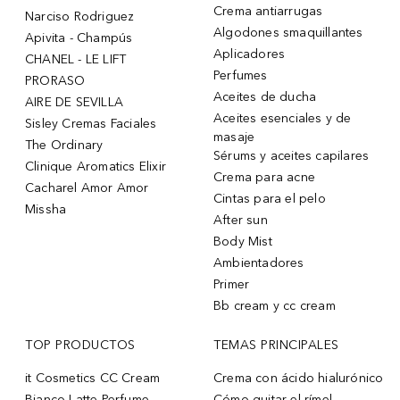
Crema antiarrugas
Narciso Rodriguez
Algodones smaquillantes
Apivita - Champús
Aplicadores
CHANEL - LE LIFT
Perfumes
PRORASO
Aceites de ducha
AIRE DE SEVILLA
Aceites esenciales y de
Sisley Cremas Faciales
masaje
The Ordinary
Sérums y aceites capilares
Clinique Aromatics Elixir
Crema para acne
Cacharel Amor Amor
Cintas para el pelo
Missha
After sun
Body Mist
Ambientadores
Primer
Bb cream y cc cream
TOP PRODUCTOS
TEMAS PRINCIPALES
it Cosmetics CC Cream
Crema con ácido hialurónico
Bianco Latte Perfume
Cómo quitar el rímel