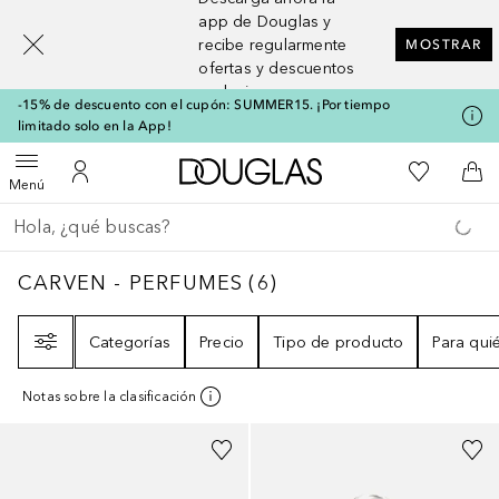
[navigation.slideout.screenreader]
app de Douglas y
recibe regularmente
MOSTRAR
ofertas y descuentos
exclusivos
-15% de descuento con el cupón: SUMMER15. ¡Por tiempo
limitado solo en la App!
A Douglas Home
Mi lista d
Abrir menú
Mi cuenta
A l
Menú
Regresar
Ejecutar búsqueda
CARVEN - PERFUMES
6
RESULTADOS
CARVEN - PERFUMES
(
6
)
Filtro
Categorías
Precio
Tipo de producto
Para qui
Notas sobre la clasificación