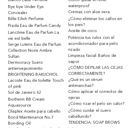
waterproof
Bye bye Under Eye
Cremas con aloe vera
Concealer
Billie Eilish Perfume
¿Cómo eliminar los callos en
los pies?
Prada Eau de Parfum Candy
Aceite de coco
Lancôme Eau de Parfum La
Potencia tus rulos con el
vie est belle
acondicionador para pelo
Serge Lutens Eau de Parfum
rizado
Collection Noire Ambre
Limpieza facial: Baños de
Sultan
vapor
Dermocracy Suero
¿CÓMO DEPILAR LAS CEJAS
antienvejecimiento
CORRECTAMENTE?
BRIGHTENING BAKUCHIOL
¿Qué es un sérum
Lacoste Eau de toilette Touch
antimanchas?
of pink
Cómo aplicar el corrector de
Sol de Janeiro 62
ojeras
Biotherm BB Cream
¿Cómo rizar el pelo sin calor?
Aquasource
¿Cómo cuidar el cuero
Olaplex Aceite para cabello
cabellundo?
Bond Maintenance No.7
TENDENCIA: SOAP BROWS
Bonding Oil