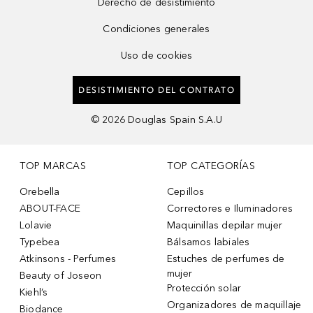
Derecho de desistimiento
Condiciones generales
Uso de cookies
DESISTIMIENTO DEL CONTRATO
©
2026
Douglas Spain S.A.U
TOP MARCAS
TOP CATEGORÍAS
Orebella
Cepillos
ABOUT-FACE
Correctores e Iluminadores
Lolavie
Maquinillas depilar mujer
Typebea
Bálsamos labiales
Atkinsons - Perfumes
Estuches de perfumes de
mujer
Beauty of Joseon
Protección solar
Kiehl’s
Organizadores de maquillaje
Biodance