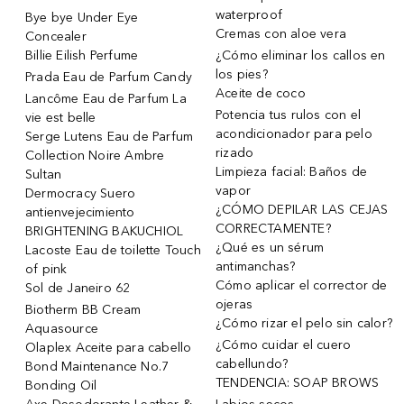
waterproof
Bye bye Under Eye
Cremas con aloe vera
Concealer
Billie Eilish Perfume
¿Cómo eliminar los callos en
los pies?
Prada Eau de Parfum Candy
Aceite de coco
Lancôme Eau de Parfum La
Potencia tus rulos con el
vie est belle
acondicionador para pelo
Serge Lutens Eau de Parfum
rizado
Collection Noire Ambre
Limpieza facial: Baños de
Sultan
vapor
Dermocracy Suero
¿CÓMO DEPILAR LAS CEJAS
antienvejecimiento
CORRECTAMENTE?
BRIGHTENING BAKUCHIOL
¿Qué es un sérum
Lacoste Eau de toilette Touch
antimanchas?
of pink
Cómo aplicar el corrector de
Sol de Janeiro 62
ojeras
Biotherm BB Cream
¿Cómo rizar el pelo sin calor?
Aquasource
¿Cómo cuidar el cuero
Olaplex Aceite para cabello
cabellundo?
Bond Maintenance No.7
TENDENCIA: SOAP BROWS
Bonding Oil