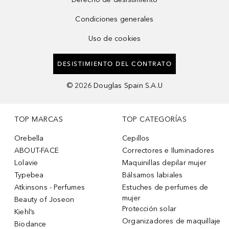
Condiciones generales
Uso de cookies
DESISTIMIENTO DEL CONTRATO
©
2026
Douglas Spain S.A.U
TOP MARCAS
TOP CATEGORÍAS
Orebella
Cepillos
ABOUT-FACE
Correctores e Iluminadores
Lolavie
Maquinillas depilar mujer
Typebea
Bálsamos labiales
Atkinsons - Perfumes
Estuches de perfumes de
mujer
Beauty of Joseon
Protección solar
Kiehl’s
Organizadores de maquillaje
Biodance