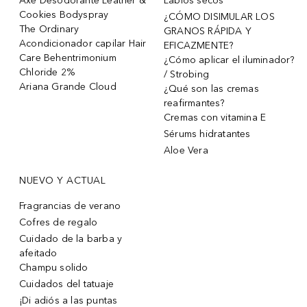
Axe Desodorante Leather &
Labios secos
Cookies Bodyspray
¿CÓMO DISIMULAR LOS
The Ordinary
GRANOS RÁPIDA Y
Acondicionador capilar Hair
EFICAZMENTE?
Care Behentrimonium
¿Cómo aplicar el iluminador?
Chloride 2%
/ Strobing
Ariana Grande Cloud
¿Qué son las cremas
reafirmantes?
Cremas con vitamina E
Sérums hidratantes
Aloe Vera
NUEVO Y ACTUAL
Fragrancias de verano
Cofres de regalo
Cuidado de la barba y
afeitado
Champu solido
Cuidados del tatuaje
¡Di adiós a las puntas