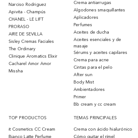
Crema antiarrugas
Narciso Rodriguez
Algodones smaquillantes
Apivita - Champús
Aplicadores
CHANEL - LE LIFT
Perfumes
PRORASO
Aceites de ducha
AIRE DE SEVILLA
Aceites esenciales y de
Sisley Cremas Faciales
masaje
The Ordinary
Sérums y aceites capilares
Clinique Aromatics Elixir
Crema para acne
Cacharel Amor Amor
Cintas para el pelo
Missha
After sun
Body Mist
Ambientadores
Primer
Bb cream y cc cream
TOP PRODUCTOS
TEMAS PRINCIPALES
it Cosmetics CC Cream
Crema con ácido hialurónico
Bianco Latte Perfume
Cómo quitar el rímel