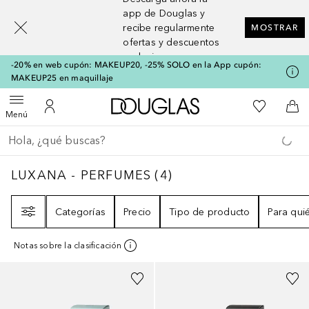
[navigation.slideout.screenreader]
app de Douglas y
recibe regularmente
MOSTRAR
ofertas y descuentos
exclusivos
-20% en web cupón: MAKEUP20, -25% SOLO en la App cupón:
MAKEUP25 en maquillaje
A Douglas Home
Mi lista d
Abrir menú
Mi cuenta
A l
Menú
Regresar
Ejecutar búsqueda
LUXANA - PERFUMES
4
RESULTADOS
LUXANA - PERFUMES
(
4
)
Filtro
Categorías
Precio
Tipo de producto
Para qui
Notas sobre la clasificación