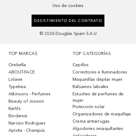
Uso de cookies
DESISTIMIENTO DEL CONTRATO
©
2026
Douglas Spain S.A.U
TOP MARCAS
TOP CATEGORÍAS
Orebella
Cepillos
ABOUT-FACE
Correctores e Iluminadores
Lolavie
Maquinillas depilar mujer
Typebea
Bálsamos labiales
Atkinsons - Perfumes
Estuches de perfumes de
mujer
Beauty of Joseon
Protección solar
Kiehl’s
Organizadores de maquillaje
Biodance
Crema antiarrugas
Narciso Rodriguez
Algodones smaquillantes
Apivita - Champús
Aplicadores