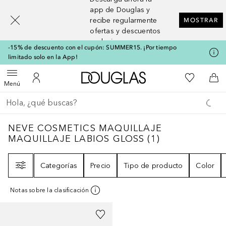
[navigation.slideout.screenreader]
app de Douglas y
recibe regularmente
MOSTRAR
ofertas y descuentos
exclusivos
-15% de descuento con el cupón: SUMMER15. ¡Por tiempo
limitado solo en la App!
A Douglas Home
Mi lista d
Abrir menú
Mi cuenta
A l
Menú
Regresar
Ejecutar búsqueda
NEVE COSMETICS MAQUILLAJE MAQUILLA
NEVE COSMETICS MAQUILLAJE
MAQUILLAJE LABIOS GLOSS
(
1
)
Filtro
Categorías
Precio
Tipo de producto
Color
Notas sobre la clasificación
+
1