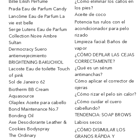
Billie Eilish Perfume
¿Cómo eliminar los callos en
los pies?
Prada Eau de Parfum Candy
Aceite de coco
Lancôme Eau de Parfum La
Potencia tus rulos con el
vie est belle
acondicionador para pelo
Serge Lutens Eau de Parfum
rizado
Collection Noire Ambre
Limpieza facial: Baños de
Sultan
vapor
Dermocracy Suero
¿CÓMO DEPILAR LAS CEJAS
antienvejecimiento
CORRECTAMENTE?
BRIGHTENING BAKUCHIOL
¿Qué es un sérum
Lacoste Eau de toilette Touch
antimanchas?
of pink
Cómo aplicar el corrector de
Sol de Janeiro 62
ojeras
Biotherm BB Cream
¿Cómo rizar el pelo sin calor?
Aquasource
¿Cómo cuidar el cuero
Olaplex Aceite para cabello
cabellundo?
Bond Maintenance No.7
TENDENCIA: SOAP BROWS
Bonding Oil
Axe Desodorante Leather &
Labios secos
Cookies Bodyspray
¿CÓMO DISIMULAR LOS
The Ordinary
GRANOS RÁPIDA Y