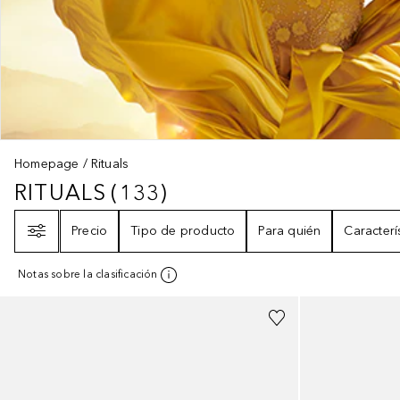
Homepage
Rituals
RITUALS
(
133
)
RITUALS
133
RESULTADOS
Filtro
Precio
Tipo de producto
Para quién
Caracterí
Notas sobre la clasificación