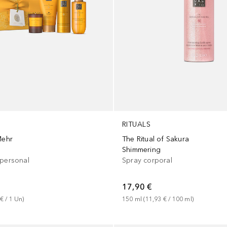
RITUALS
Mehr
The Ritual of Sakura
Shimmering
 personal
Spray corporal
17,90 €
 €
 / 
1
Un
)
150
ml
 (
11,93 €
 / 
100
ml
)