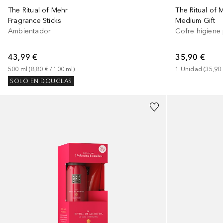
The Ritual of Mehr
The Ritual of 
Fragrance Sticks
Medium Gift
Ambientador
Cofre higiene
43,99 €
35,90 €
500
ml
 (
8,80 €
 / 
100
ml
)
1
Unidad
 (
35,90
SOLO EN DOUGLAS