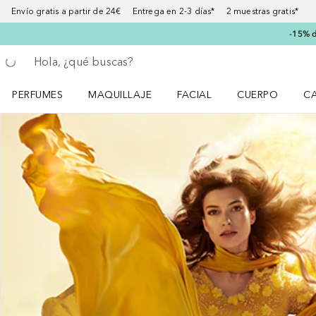
Envío gratis a partir de 24€ Entrega en 2-3 días* 2 muestras gratis*
-15% d
Regresar
Ejecutar búsqueda
PERFUMES
MAQUILLAJE
FACIAL
CUERPO
C
Abrir menú Perfumes
Abrir menú Maquillaje
Abrir menú Facial
Abrir menú Cuer
Ab