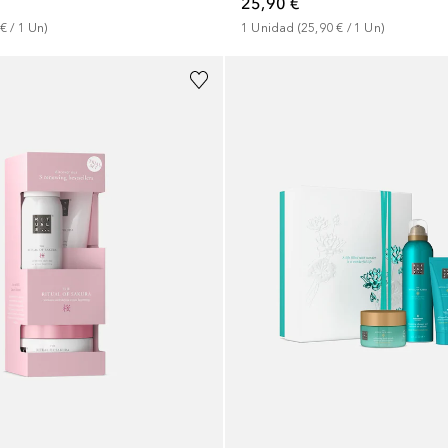
25,90 €
 €
 / 
1
Un
)
1
Unidad
 (
25,90 €
 / 
1
Un
)