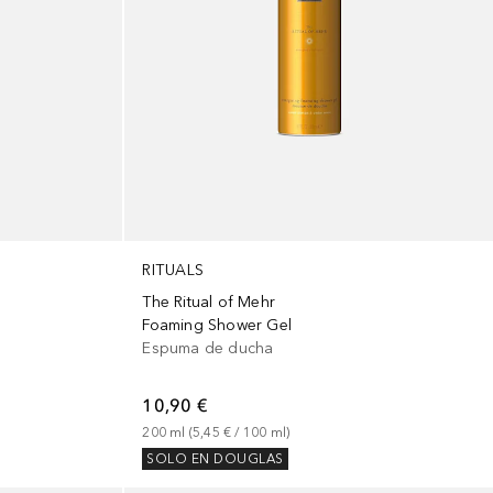
RITUALS
The Ritual of Mehr
Foaming Shower Gel
Espuma de ducha
10,90 €
200
ml
 (
5,45 €
 / 
100
ml
)
SOLO EN DOUGLAS