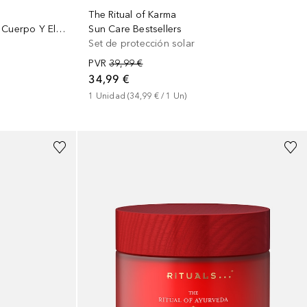
The Ritual of Karma
Hair & Body Mist Bruma Para El Cuerpo Y El Cabello
Sun Care Bestsellers
Set de protección solar
PVR
39,99 €
34,99 €
1
Unidad
 (
34,99 €
 / 
1
Un
)