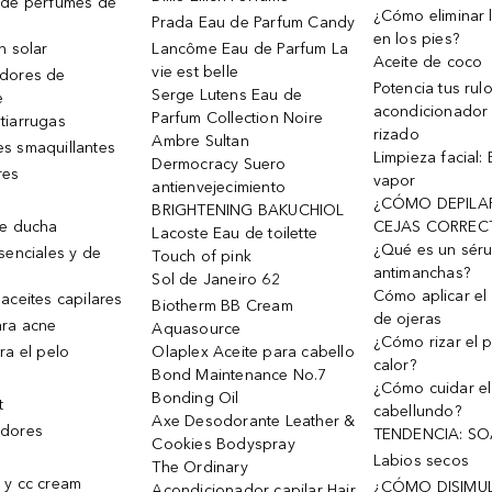
 de perfumes de
¿Cómo eliminar l
Prada Eau de Parfum Candy
en los pies?
n solar
Lancôme Eau de Parfum La
Aceite de coco
vie est belle
dores de
Potencia tus rul
Serge Lutens Eau de
e
acondicionador
Parfum Collection Noire
tiarrugas
rizado
Ambre Sultan
s smaquillantes
Limpieza facial:
Dermocracy Suero
res
vapor
antienvejecimiento
¿CÓMO DEPILA
BRIGHTENING BAKUCHIOL
de ducha
CEJAS CORREC
Lacoste Eau de toilette
¿Qué es un sér
senciales y de
Touch of pink
antimanchas?
Sol de Janeiro 62
Cómo aplicar el 
aceites capilares
Biotherm BB Cream
de ojeras
ra acne
Aquasource
¿Cómo rizar el p
ra el pelo
Olaplex Aceite para cabello
calor?
Bond Maintenance No.7
¿Cómo cuidar el
Bonding Oil
t
cabellundo?
Axe Desodorante Leather &
dores
TENDENCIA: S
Cookies Bodyspray
Labios secos
The Ordinary
 y cc cream
¿CÓMO DISIMU
Acondicionador capilar Hair