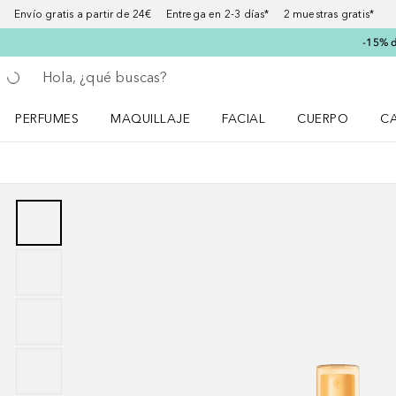
Envío gratis a partir de 24€ Entrega en 2-3 días* 2 muestras gratis*
-15% d
Regresar
Ejecutar búsqueda
PERFUMES
MAQUILLAJE
FACIAL
CUERPO
C
Abrir menú Perfumes
Abrir menú Maquillaje
Abrir menú Facial
Abrir menú Cuer
Ab