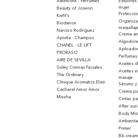
Atkinsons - Perfumes
Estuches
mujer
Beauty of Joseon
Protecció
Kiehl’s
Organiza
Biodance
maquillaj
Narciso Rodriguez
Crema an
Apivita - Champús
Algodone
CHANEL - LE LIFT
Aplicado
PRORASO
Perfumes
AIRE DE SEVILLA
Aceites 
Sisley Cremas Faciales
Aceites e
The Ordinary
masaje
Clinique Aromatics Elixir
Sérums y 
Cacharel Amor Amor
Crema pa
Missha
Cintas pa
After sun
Body Mis
Ambienta
Primer
Bb cream