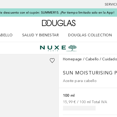
SERVIC
e descuento con el cupón: SUMMER15. ¡Por tiempo limitado solo en la App!
A Douglas Home
ABELLO
SALUD Y BIENESTAR
DOUGLAS COLLECTION
po
rir menú Cabello
Abrir menú Salud y bienestar
Homepage
Cabello
Cuidado
SUN
MOISTURISING 
Aceite para cabello
100 ml
15,99 €
 / 
100
ml
Total IVA