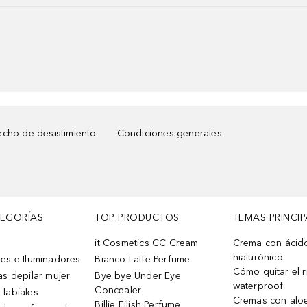
cho de desistimiento
Condiciones generales
TEGORÍAS
TOP PRODUCTOS
TEMAS PRINCIP
it Cosmetics CC Cream
Crema con ácid
hialurónico
es e Iluminadores
Bianco Latte Perfume
Cómo quitar el r
as depilar mujer
Bye bye Under Eye
waterproof
Concealer
 labiales
Cremas con alo
Billie Eilish Perfume