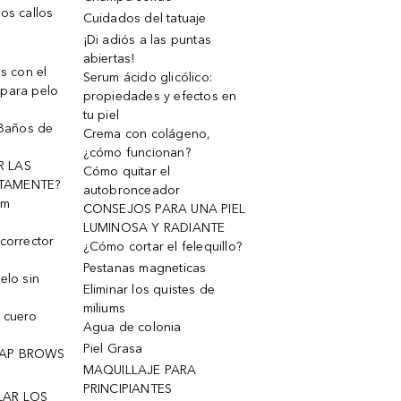
os callos
Cuidados del tatuaje
¡Di adiós a las puntas
abiertas!
os con el
Serum ácido glicólico:
 para pelo
propiedades y efectos en
tu piel
 Baños de
Crema con colágeno,
¿cómo funcionan?
R LAS
Cómo quitar el
TAMENTE?
autobronceador
um
CONSEJOS PARA UNA PIEL
LUMINOSA Y RADIANTE
corrector
¿Cómo cortar el felequillo?
Pestanas magneticas
elo sin
Eliminar los quistes de
miliums
 cuero
Agua de colonia
Piel Grasa
OAP BROWS
MAQUILLAJE PARA
PRINCIPIANTES
LAR LOS