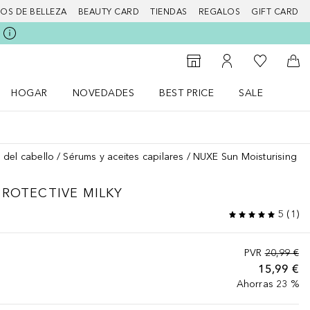
IOS DE BELLEZA
BEAUTY CARD
TIENDAS
REGALOS
GIFT CARD
Mi lista d
Al Storefinder
Mi cuenta
A l
HOGAR
NOVEDADES
BEST PRICE
SALE
Abrir menú Hogar
Abrir menú Novedades
Abrir menú Sal
 del cabello
Sérums y aceites capilares
NUXE Sun Moisturising Pro
PROTECTIVE MILKY
5
(
1
)
PVR
20,99 €
15,99 €
Ahorras 23 %