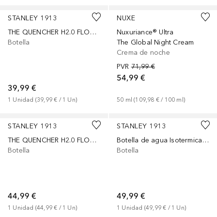
STANLEY 1913
NUXE
THE QUENCHER H2.0 FLOWSTATE™ TUMBLER 1.18L
Nuxuriance® Ultra
Botella
The Global Night Cream
Crema de noche
PVR
71,99 €
54,99 €
39,99 €
1
Unidad
 (
39,99 €
 / 
1
Un
)
50
ml
 (
109,98 €
 / 
100
ml
)
+
13
Patrocinado
+
25
Patrocinado
STANLEY 1913
STANLEY 1913
THE QUENCHER H2.0 FLOWSTATE™ TUMBLER 0.89L
Botella de agua Isotermica - 1,18L - THE QUENCHER H2.0 FLOWSTATE™ TUMBLER
Botella
Botella
44,99 €
49,99 €
1
Unidad
 (
44,99 €
 / 
1
Un
)
1
Unidad
 (
49,99 €
 / 
1
Un
)