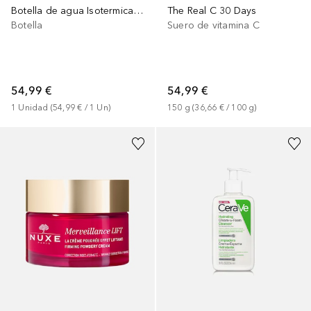
Botella de agua Isotermica - 1,18L - THE QUENCHER H2.0 FLOWSTATE™ TUMBLER
The Real C 30 Days
Botella
Suero de vitamina C
54,99 €
54,99 €
1
Unidad
 (
54,99 €
 / 
1
Un
)
150
g
 (
36,66 €
 / 
100
g
)