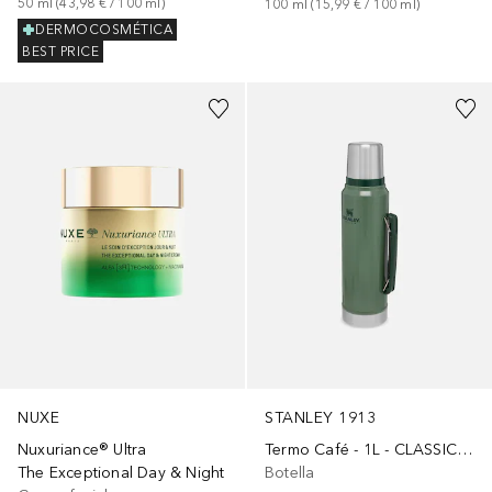
50
ml
 (
43,98 €
 / 
100
ml
)
100
ml
 (
15,99 €
 / 
100
ml
)
DERMOCOSMÉTICA
BEST PRICE
NUXE
STANLEY 1913
Nuxuriance® Ultra
Termo Café - 1L - CLASSIC LEGENDARY BOTTLE
The Exceptional Day & Night
Botella