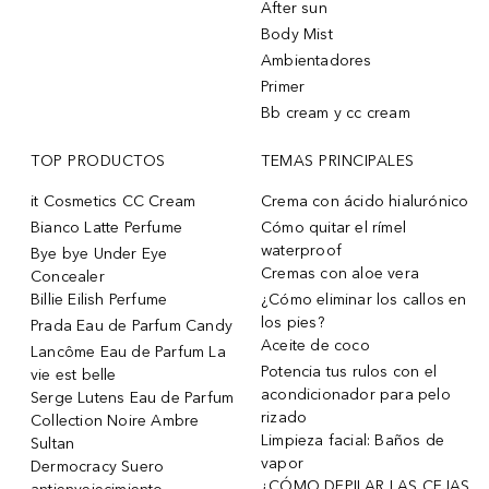
After sun
Body Mist
Ambientadores
Primer
Bb cream y cc cream
TOP PRODUCTOS
TEMAS PRINCIPALES
it Cosmetics CC Cream
Crema con ácido hialurónico
Bianco Latte Perfume
Cómo quitar el rímel
waterproof
Bye bye Under Eye
Cremas con aloe vera
Concealer
Billie Eilish Perfume
¿Cómo eliminar los callos en
los pies?
Prada Eau de Parfum Candy
Aceite de coco
Lancôme Eau de Parfum La
Potencia tus rulos con el
vie est belle
acondicionador para pelo
Serge Lutens Eau de Parfum
rizado
Collection Noire Ambre
Limpieza facial: Baños de
Sultan
vapor
Dermocracy Suero
¿CÓMO DEPILAR LAS CEJAS