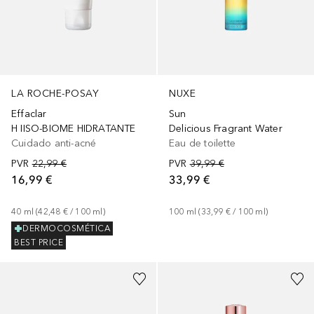
LA ROCHE-POSAY
NUXE
Effaclar
Sun
H IISO-BIOME HIDRATANTE
Delicious Fragrant Water
Cuidado anti-acné
Eau de toilette
PVR
22,99 €
PVR
39,99 €
16,99 €
33,99 €
40
ml
 (
42,48 €
 / 
100
ml
)
100
ml
 (
33,99 €
 / 
100
ml
)
DERMOCOSMÉTICA
BEST PRICE