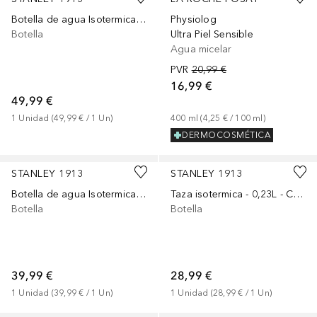
Botella de agua Isotermica - 1,18L - THE QUENCHER H2.0 FLOWSTATE™ TUMBLER
Physiolog
Botella
Ultra Piel Sensible
Agua micelar
PVR
20,99 €
16,99 €
49,99 €
1
Unidad
 (
49,99 €
 / 
1
Un
)
400
ml
 (
4,25 €
 / 
100
ml
)
DERMOCOSMÉTICA
+
3
Patrocinado
+
3
Patrocinado
STANLEY 1913
STANLEY 1913
Botella de agua Isotermica - 0,6L - THE QUENCHER H2.0 FLOWSTATE™ TUMBLER
Taza isotermica - 0,23L - CAFÉ TO-GO TRAVEL MUG
Botella
Botella
39,99 €
28,99 €
1
Unidad
 (
39,99 €
 / 
1
Un
)
1
Unidad
 (
28,99 €
 / 
1
Un
)