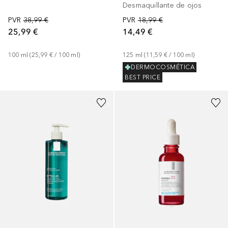
Desmaquillante de ojos
PVR
38,99 €
PVR
18,99 €
25,99 €
14,49 €
100
ml
 (
25,99 €
 / 
100
ml
)
125
ml
 (
11,59 €
 / 
100
ml
)
DERMOCOSMÉTICA
BEST PRICE