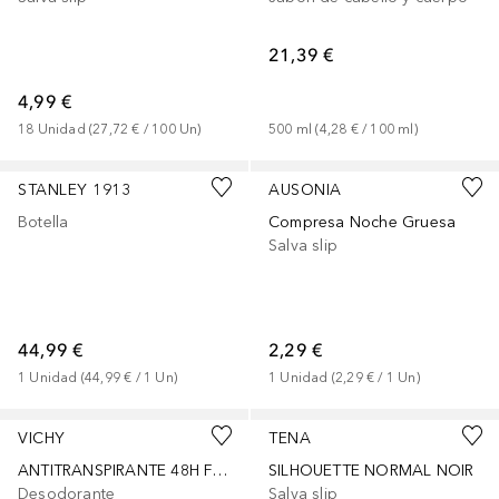
21,39 €
4,99 €
18
Unidad
 (
27,72 €
 / 
100
Un
)
500
ml
 (
4,28 €
 / 
100
ml
)
+
4
STANLEY 1913
AUSONIA
Botella
Compresa Noche Gruesa
Salva slip
44,99 €
2,29 €
1
Unidad
 (
44,99 €
 / 
1
Un
)
1
Unidad
 (
2,29 €
 / 
1
Un
)
VICHY
TENA
ANTITRANSPIRANTE 48H FORMATO ROLL-ON
SILHOUETTE NORMAL NOIR
Desodorante
Salva slip