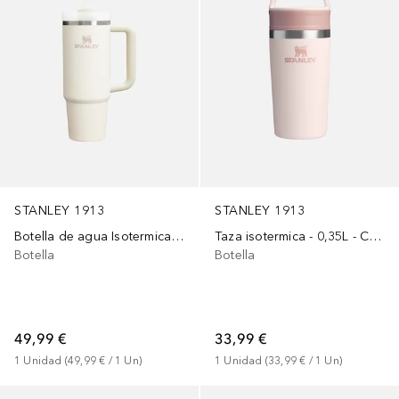
STANLEY 1913
STANLEY 1913
Botella de agua Isotermica - 0,89L - THE QUENCHER H2.0 FLOWSTATE™ TUMBLER
Taza isotermica - 0,35L - CAFÉ TO-GO TRAVEL MUG
Botella
Botella
49,99 €
33,99 €
1
Unidad
 (
49,99 €
 / 
1
Un
)
1
Unidad
 (
33,99 €
 / 
1
Un
)