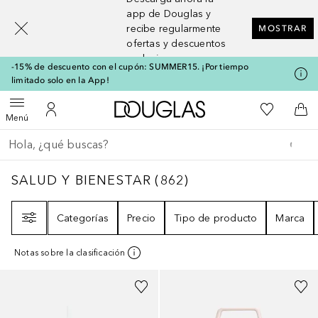
[navigation.slideout.screenreader]
app de Douglas y
recibe regularmente
MOSTRAR
ofertas y descuentos
exclusivos
-15% de descuento con el cupón: SUMMER15. ¡Por tiempo
limitado solo en la App!
A Douglas Home
Mi lista d
Abrir menú
Mi cuenta
A l
Menú
Regresar
Ejecutar búsqueda
SALUD Y BIENESTAR
862
RESULTADOS
SALUD Y BIENESTAR
(
862
)
Filtro
Categorías
Precio
Tipo de producto
Marca
Notas sobre la clasificación
+
7
Patrocinado
+
2
Patrocinado