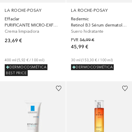
LA ROCHE-POSAY
LA ROCHE-POSAY
Effaclar
Redermic
PURIFICANTE MICRO-EXFOLIANTE ANTI-IMPERFECCIONES
Retinol B3 Sérum dermatológico regenerador unificador
Crema limpiadora
Suero hidratante
23,69 €
PVR
56,99 €
45,99 €
400
ml
 (
5,92 €
 / 
100
ml
)
30
ml
 (
153,30 €
 / 
100
ml
)
DERMOCOSMÉTICA
DERMOCOSMÉTICA
BEST PRICE