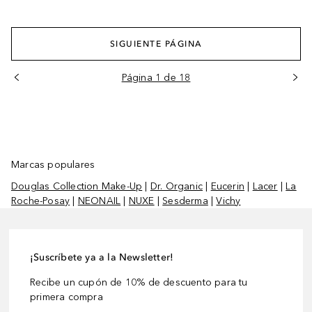
SIGUIENTE PÁGINA
Página 1 de 18
Marcas populares
Douglas Collection Make-Up
|
Dr. Organic
|
Eucerin
|
Lacer
|
La
Roche-Posay
|
NEONAIL
|
NUXE
|
Sesderma
|
Vichy
¡Suscríbete ya a la Newsletter!
Recibe un cupón de 10% de descuento para tu
primera compra