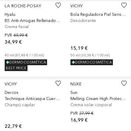
LA ROCHE-POSAY
VICHY
Hyalu
Bola Reguladora Piel Sensible 48H
B5 Anti-Arrugas Rellenador Y Reparador
Desodorante
Crema facial
PVR
49,99 €
34,99 €
15,19 €
40
ml
 (
87,48 €
 / 
100
ml
)
50
ml
 (
30,38 €
 / 
100
ml
)
DERMOCOSMÉTICA
DERMOCOSMÉTICA
BEST PRICE
VICHY
NUXE
Dercos
Sun
Technique Anticaspa Cuero Cabelludo Sensible
Melting Cream High Protection
Champú capilar
Crema solar corporal
PVR
27,99 €
16,99 €
22,79 €