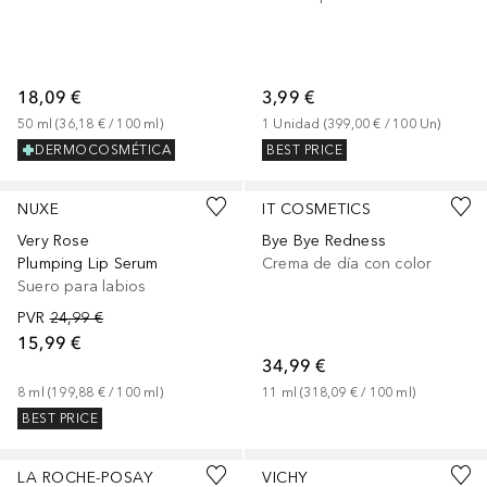
18,09 €
3,99 €
50
ml
 (
36,18 €
 / 
100
ml
)
1
Unidad
 (
399,00 €
 / 
100
Un
)
DERMOCOSMÉTICA
BEST PRICE
NUXE
IT COSMETICS
Very Rose
Bye Bye Redness
Plumping Lip Serum
Crema de día con color
Suero para labios
PVR
24,99 €
15,99 €
34,99 €
8
ml
 (
199,88 €
 / 
100
ml
)
11
ml
 (
318,09 €
 / 
100
ml
)
BEST PRICE
LA ROCHE-POSAY
VICHY