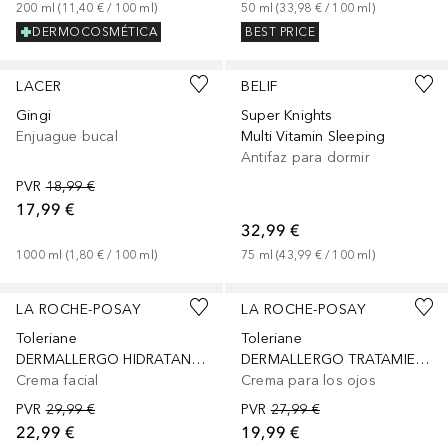
200
ml
 (
11,40 €
 / 
100
ml
)
50
ml
 (
33,98 €
 / 
100
ml
)
DERMOCOSMÉTICA
BEST PRICE
LACER
BELIF
Gingi
Super Knights
Enjuague bucal
Multi Vitamin Sleeping
Antifaz para dormir
PVR
18,99 €
17,99 €
32,99 €
1000
ml
 (
1,80 €
 / 
100
ml
)
75
ml
 (
43,99 €
 / 
100
ml
)
LA ROCHE-POSAY
LA ROCHE-POSAY
Toleriane
Toleriane
DERMALLERGO HIDRATANTE CON NEUROSENSINA
DERMALLERGO TRATAMIENTO HIDRATANTE Y CALMANTE
Crema facial
Crema para los ojos
PVR
29,99 €
PVR
27,99 €
22,99 €
19,99 €