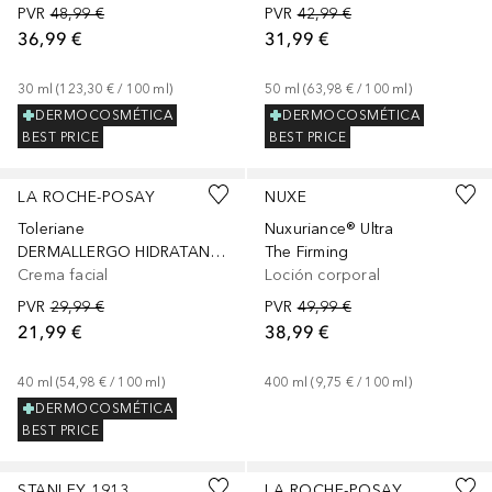
PVR
48,99 €
PVR
42,99 €
36,99 €
31,99 €
30
ml
 (
123,30 €
 / 
100
ml
)
50
ml
 (
63,98 €
 / 
100
ml
)
DERMOCOSMÉTICA
DERMOCOSMÉTICA
BEST PRICE
BEST PRICE
LA ROCHE-POSAY
NUXE
Toleriane
Nuxuriance® Ultra
DERMALLERGO HIDRATANTE CON NEUROSENSINA Y ESFINGOBIOMA
The Firming
Crema facial
Loción corporal
PVR
29,99 €
PVR
49,99 €
21,99 €
38,99 €
40
ml
 (
54,98 €
 / 
100
ml
)
400
ml
 (
9,75 €
 / 
100
ml
)
DERMOCOSMÉTICA
BEST PRICE
+
25
STANLEY 1913
LA ROCHE-POSAY