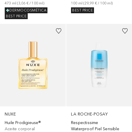
473
ml
 (
3,06 €
 / 
100
ml
)
100
ml
 (
29,99 €
 / 
100
ml
)
DERMOCOSMÉTICA
BEST PRICE
BEST PRICE
NUXE
LA ROCHE-POSAY
Huile Prodigieuse®
Respectissime
Aceite corporal
Waterproof Piel Sensible