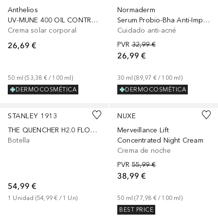
Anthelios
Normaderm
UV-MUNE 400 OIL CONTROL SPF50+
Serum Probio-Bha Anti-Imperfecciones
Crema solar corporal
Cuidado anti-acné
26,69 €
PVR
32,99 €
26,99 €
50
ml
 (
53,38 €
 / 
100
ml
)
30
ml
 (
89,97 €
 / 
100
ml
)
DERMOCOSMÉTICA
DERMOCOSMÉTICA
+
13
STANLEY 1913
NUXE
THE QUENCHER H2.0 FLOWSTATE™ TUMBLER 0.89L
Merveillance Lift
Botella
Concentrated Night Cream
Crema de noche
PVR
55,99 €
38,99 €
54,99 €
1
Unidad
 (
54,99 €
 / 
1
Un
)
50
ml
 (
77,98 €
 / 
100
ml
)
BEST PRICE
+
4