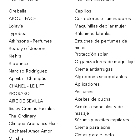
Orebella
Cepillos
ABOUT-FACE
Correctores e Iluminadores
Lolavie
Maquinillas depilar mujer
Typebea
Bálsamos labiales
Atkinsons - Perfumes
Estuches de perfumes de
mujer
Beauty of Joseon
Protección solar
Kiehl’s
Organizadores de maquillaje
Biodance
Crema antiarrugas
Narciso Rodriguez
Algodones smaquillantes
Apivita - Champús
Aplicadores
CHANEL - LE LIFT
Perfumes
PRORASO
Aceites de ducha
AIRE DE SEVILLA
Aceites esenciales y de
Sisley Cremas Faciales
masaje
The Ordinary
Sérums y aceites capilares
Clinique Aromatics Elixir
Crema para acne
Cacharel Amor Amor
Cintas para el pelo
Missha