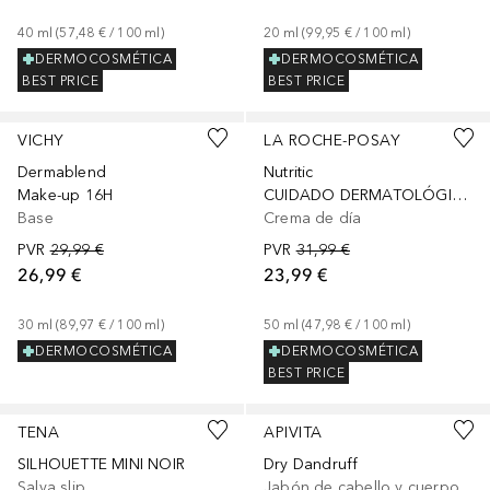
40
ml
 (
57,48 €
 / 
100
ml
)
20
ml
 (
99,95 €
 / 
100
ml
)
DERMOCOSMÉTICA
DERMOCOSMÉTICA
BEST PRICE
BEST PRICE
+
3
VICHY
LA ROCHE-POSAY
Dermablend
Nutritic
Make-up 16H
CUIDADO DERMATOLÓGICO HIDRATANTE
Base
Crema de día
PVR
29,99 €
PVR
31,99 €
26,99 €
23,99 €
30
ml
 (
89,97 €
 / 
100
ml
)
50
ml
 (
47,98 €
 / 
100
ml
)
DERMOCOSMÉTICA
DERMOCOSMÉTICA
BEST PRICE
TENA
APIVITA
SILHOUETTE MINI NOIR
Dry Dandruff
Salva slip
Jabón de cabello y cuerpo