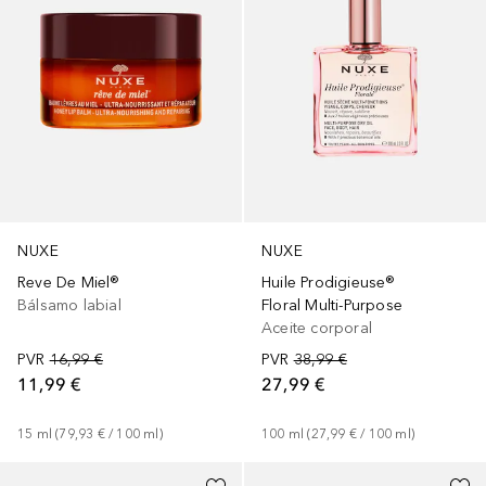
NUXE
NUXE
Reve De Miel®
Huile Prodigieuse®
Bálsamo labial
Floral Multi-Purpose
Aceite corporal
PVR
16,99 €
PVR
38,99 €
11,99 €
27,99 €
15
ml
 (
79,93 €
 / 
100
ml
)
100
ml
 (
27,99 €
 / 
100
ml
)