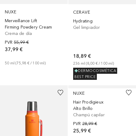
NUXE
CERAVE
Merveillance Lift
Hydrating
Firming Powdery Cream
Gel limpiador
Crema de día
PVR
55,99 €
37,99 €
18,89 €
50
ml
 (
75,98 €
 / 
100
ml
)
236
ml
 (
8,00 €
 / 
100
ml
)
DERMOCOSMÉTICA
BEST PRICE
+
1
NUXE
Hair Prodigieux
Alto Brillo
Champú capilar
PVR
28,99 €
25,99 €