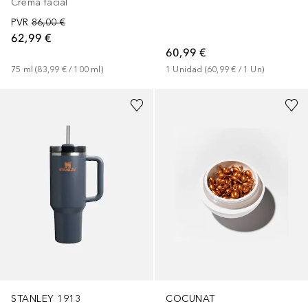
Crema facial
PVR
86,00 €
62,99 €
60,99 €
75
ml
 (
83,99 €
 / 
100
ml
)
1
Unidad
 (
60,99 €
 / 
1
Un
)
+
8
Patrocinado
Patrocinado
STANLEY 1913
COCUNAT