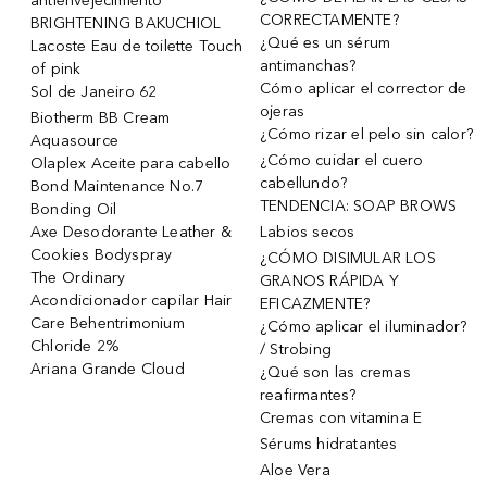
antienvejecimiento
CORRECTAMENTE?
BRIGHTENING BAKUCHIOL
¿Qué es un sérum
Lacoste Eau de toilette Touch
antimanchas?
of pink
Cómo aplicar el corrector de
Sol de Janeiro 62
ojeras
Biotherm BB Cream
¿Cómo rizar el pelo sin calor?
Aquasource
¿Cómo cuidar el cuero
Olaplex Aceite para cabello
cabellundo?
Bond Maintenance No.7
TENDENCIA: SOAP BROWS
Bonding Oil
Axe Desodorante Leather &
Labios secos
Cookies Bodyspray
¿CÓMO DISIMULAR LOS
The Ordinary
GRANOS RÁPIDA Y
Acondicionador capilar Hair
EFICAZMENTE?
Care Behentrimonium
¿Cómo aplicar el iluminador?
Chloride 2%
/ Strobing
Ariana Grande Cloud
¿Qué son las cremas
reafirmantes?
Cremas con vitamina E
Sérums hidratantes
Aloe Vera