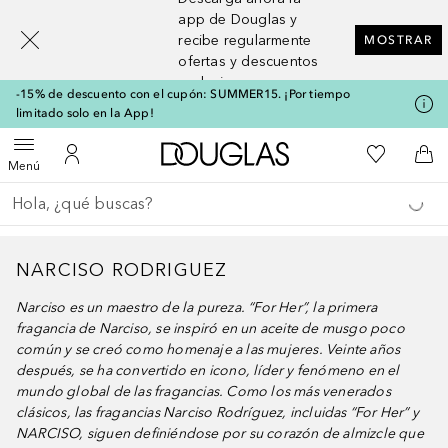
[navigation.slideout.screenreader]
app de Douglas y
recibe regularmente
MOSTRAR
ofertas y descuentos
exclusivos
-15% de descuento con el cupón: SUMMER15. ¡Por tiempo
limitado solo en la App!
A Douglas Home
Mi lista d
Abrir menú
Mi cuenta
A l
Menú
Regresar
Ejecutar búsqueda
NARCISO RODRIGUEZ
Narciso es un maestro de la pureza. “For Her”, la primera
fragancia de Narciso, se inspiró en un aceite de musgo poco
común y se creó como homenaje a las mujeres. Veinte años
después, se ha convertido en icono, líder y fenómeno en el
mundo global de las fragancias. Como los más venerados
clásicos, las fragancias Narciso Rodríguez, incluidas “For Her” y
NARCISO, siguen definiéndose por su corazón de almizcle que