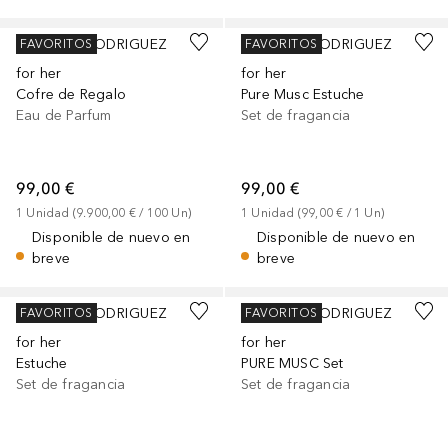
NARCISO RODRIGUEZ
NARCISO RODRIGUEZ
FAVORITOS
FAVORITOS
for her
for her
Cofre de Regalo
Pure Musc Estuche
Eau de Parfum
Set de fragancia
99,00 €
99,00 €
1
Unidad
 (
9.900,00 €
 / 
100
Un
)
1
Unidad
 (
99,00 €
 / 
1
Un
)
Disponible de nuevo en
Disponible de nuevo en
breve
breve
NARCISO RODRIGUEZ
NARCISO RODRIGUEZ
FAVORITOS
FAVORITOS
for her
for her
Estuche
PURE MUSC Set
Set de fragancia
Set de fragancia