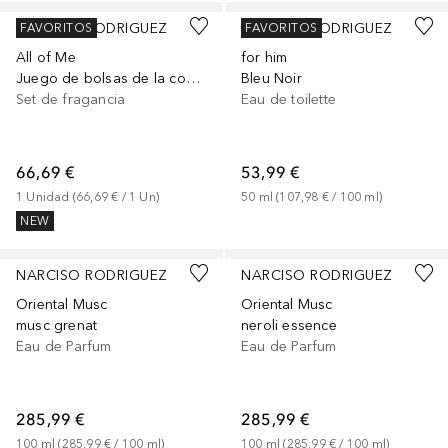
NARCISO RODRIGUEZ
NARCISO RODRIGUEZ
FAVORITOS
FAVORITOS
All of Me
for him
Juego de bolsas de la compra
Bleu Noir
Set de fragancia
Eau de toilette
66,69 €
53,99 €
1
Unidad
 (
66,69 €
 / 
1
Un
)
50
ml
 (
107,98 €
 / 
100
ml
)
NEW
NARCISO RODRIGUEZ
NARCISO RODRIGUEZ
Oriental Musc
Oriental Musc
musc grenat
neroli essence
Eau de Parfum
Eau de Parfum
285,99 €
285,99 €
100
ml
 (
285,99 €
 / 
100
ml
)
100
ml
 (
285,99 €
 / 
100
ml
)