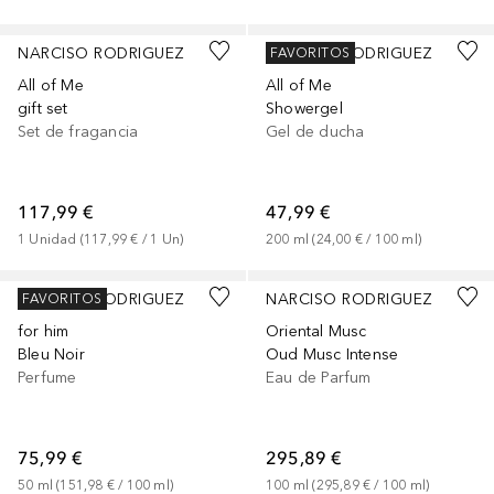
NARCISO RODRIGUEZ
NARCISO RODRIGUEZ
FAVORITOS
All of Me
All of Me
gift set
Showergel
Set de fragancia
Gel de ducha
117,99 €
47,99 €
1
Unidad
 (
117,99 €
 / 
1
Un
)
200
ml
 (
24,00 €
 / 
100
ml
)
NARCISO RODRIGUEZ
NARCISO RODRIGUEZ
FAVORITOS
for him
Oriental Musc
Bleu Noir
Oud Musc Intense
Perfume
Eau de Parfum
75,99 €
295,89 €
50
ml
 (
151,98 €
 / 
100
ml
)
100
ml
 (
295,89 €
 / 
100
ml
)