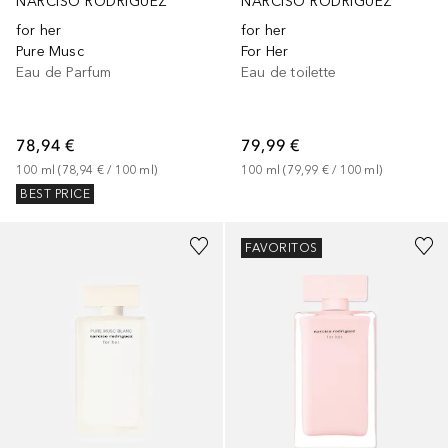
NARCISO RODRIGUEZ
NARCISO RODRIGUEZ
for her
for her
Pure Musc
For Her
Eau de Parfum
Eau de toilette
78,94 €
79,99 €
100
ml
 (
78,94 €
 / 
100
ml
)
100
ml
 (
79,99 €
 / 
100
ml
)
BEST PRICE
FAVORITOS