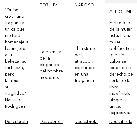
FOR HIM
NARCISO
“Quise
ALL OF ME
crear una
fragancia
Fiel reflejo
única que
de la mujer
rindiera
actual. Una
homenaje a
mujer
las mujeres,
El misterio
polifacética,
La esencia
a su
de la
que sin
de la
belleza, su
atracción
culpa se
elegancia
fortaleza,
capturado
concede el
del hombre
pero
en una
derecho de
moderno.
también a
fragancia.
serlo todo:
su
libre,
fragilidad.”
indefinible,
Narciso
alegre,
Rodriguez.
única,
expresiva.
Descúbrela
Descúbrela
Descúbrela
Descúbrela