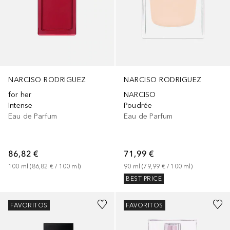
NARCISO RODRIGUEZ
NARCISO RODRIGUEZ
for her
NARCISO
Intense
Poudrée
Eau de Parfum
Eau de Parfum
86,82 €
71,99 €
100
ml
 (
86,82 €
 / 
100
ml
)
90
ml
 (
79,99 €
 / 
100
ml
)
BEST PRICE
FAVORITOS
FAVORITOS