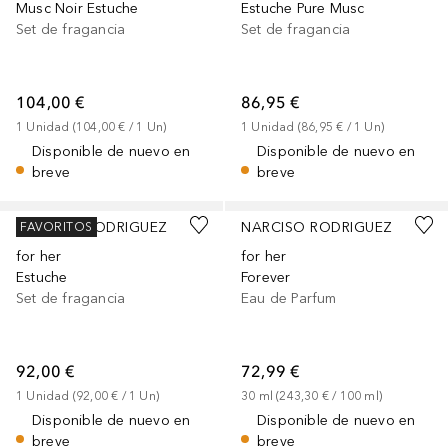
Musc Noir Estuche
Estuche Pure Musc
Set de fragancia
Set de fragancia
104,00 €
86,95 €
1
Unidad
 (
104,00 €
 / 
1
Un
)
1
Unidad
 (
86,95 €
 / 
1
Un
)
Disponible de nuevo en
Disponible de nuevo en
breve
breve
NARCISO RODRIGUEZ
NARCISO RODRIGUEZ
FAVORITOS
for her
for her
Estuche
Forever
Set de fragancia
Eau de Parfum
92,00 €
72,99 €
1
Unidad
 (
92,00 €
 / 
1
Un
)
30
ml
 (
243,30 €
 / 
100
ml
)
Disponible de nuevo en
Disponible de nuevo en
breve
breve