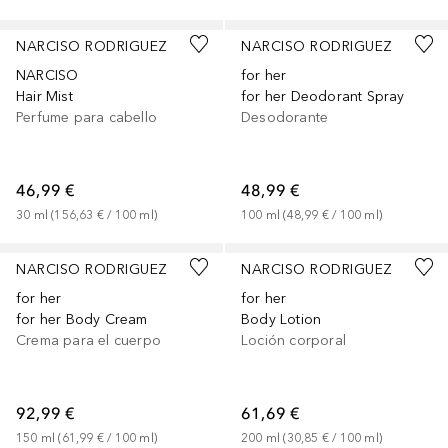
NARCISO RODRIGUEZ
NARCISO RODRIGUEZ
NARCISO
for her
Hair Mist
for her Deodorant Spray
Perfume para cabello
Desodorante
46,99 €
48,99 €
30
ml
 (
156,63 €
 / 
100
ml
)
100
ml
 (
48,99 €
 / 
100
ml
)
NARCISO RODRIGUEZ
NARCISO RODRIGUEZ
for her
for her
for her Body Cream
Body Lotion
Crema para el cuerpo
Loción corporal
92,99 €
61,69 €
150
ml
 (
61,99 €
 / 
100
ml
)
200
ml
 (
30,85 €
 / 
100
ml
)