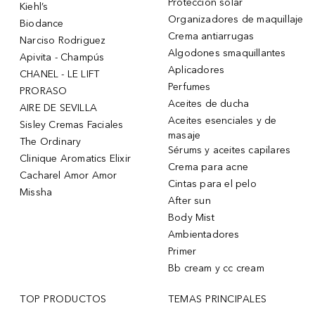
Protección solar
Kiehl’s
Organizadores de maquillaje
Biodance
Crema antiarrugas
Narciso Rodriguez
Algodones smaquillantes
Apivita - Champús
Aplicadores
CHANEL - LE LIFT
Perfumes
PRORASO
Aceites de ducha
AIRE DE SEVILLA
Aceites esenciales y de
Sisley Cremas Faciales
masaje
The Ordinary
Sérums y aceites capilares
Clinique Aromatics Elixir
Crema para acne
Cacharel Amor Amor
Cintas para el pelo
Missha
After sun
Body Mist
Ambientadores
Primer
Bb cream y cc cream
TOP PRODUCTOS
TEMAS PRINCIPALES