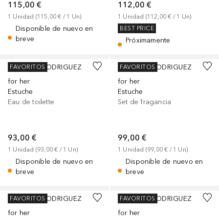
115,00 €
112,00 €
1
Unidad
 (
115,00 €
 / 
1
Un
)
1
Unidad
 (
112,00 €
 / 
1
Un
)
Disponible de nuevo en
BEST PRICE
breve
Próximamente
NARCISO RODRIGUEZ
NARCISO RODRIGUEZ
FAVORITOS
FAVORITOS
for her
for her
Estuche
Estuche
Eau de toilette
Set de fragancia
93,00 €
99,00 €
1
Unidad
 (
93,00 €
 / 
1
Un
)
1
Unidad
 (
99,00 €
 / 
1
Un
)
Disponible de nuevo en
Disponible de nuevo en
breve
breve
NARCISO RODRIGUEZ
NARCISO RODRIGUEZ
FAVORITOS
FAVORITOS
for her
for her