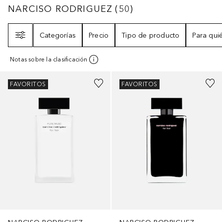
NARCISO RODRIGUEZ
50
RESULTADOS
NARCISO RODRIGUEZ
(
50
)
Filtro
Categorías
Precio
Tipo de producto
Para qui
Notas sobre la clasificación
FAVORITOS
FAVORITOS