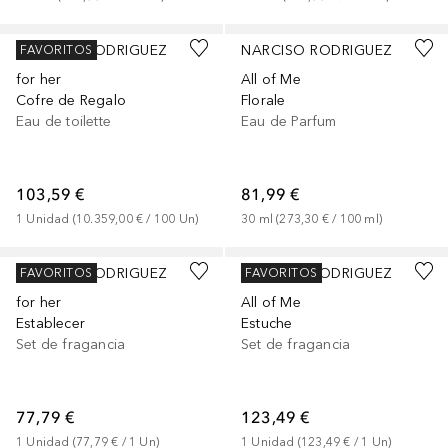
NARCISO RODRIGUEZ
NARCISO RODRIGUEZ
FAVORITOS
for her
All of Me
Cofre de Regalo
Florale
Eau de toilette
Eau de Parfum
103,59 €
81,99 €
1
Unidad
 (
10.359,00 €
 / 
100
Un
)
30
ml
 (
273,30 €
 / 
100
ml
)
NARCISO RODRIGUEZ
NARCISO RODRIGUEZ
FAVORITOS
FAVORITOS
for her
All of Me
Establecer
Estuche
Set de fragancia
Set de fragancia
77,79 €
123,49 €
1
Unidad
 (
77,79 €
 / 
1
Un
)
1
Unidad
 (
123,49 €
 / 
1
Un
)