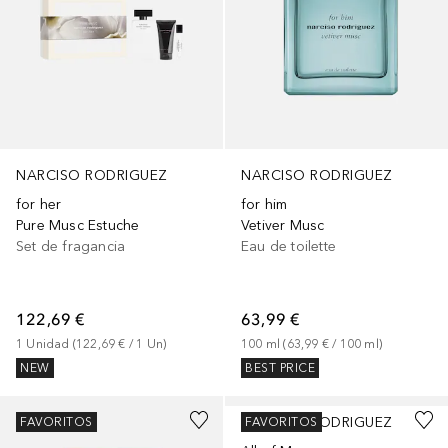
NARCISO RODRIGUEZ
NARCISO RODRIGUEZ
for her
for him
Pure Musc Estuche
Vetiver Musc
Set de fragancia
Eau de toilette
122,69 €
63,99 €
1
Unidad
 (
122,69 €
 / 
1
Un
)
100
ml
 (
63,99 €
 / 
100
ml
)
NEW
BEST PRICE
NARCISO RODRIGUEZ
FAVORITOS
FAVORITOS