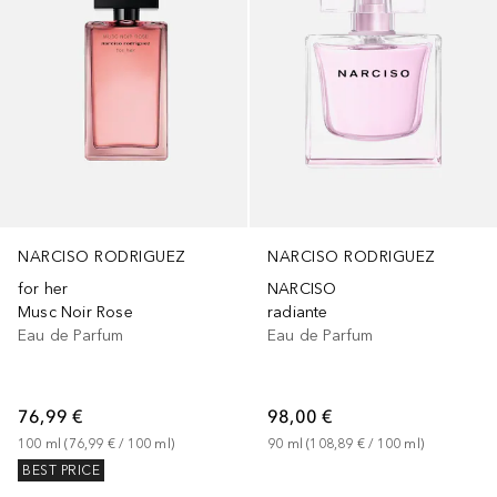
NARCISO RODRIGUEZ
NARCISO RODRIGUEZ
for her
NARCISO
Musc Noir Rose
radiante
Eau de Parfum
Eau de Parfum
76,99 €
98,00 €
100
ml
 (
76,99 €
 / 
100
ml
)
90
ml
 (
108,89 €
 / 
100
ml
)
BEST PRICE