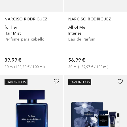
NARCISO RODRIGUEZ
NARCISO RODRIGUEZ
for her
All of Me
Hair Mist
Intense
Perfume para cabello
Eau de Parfum
39,99 €
56,99 €
30
ml
 (
133,30 €
 / 
100
ml
)
30
ml
 (
189,97 €
 / 
100
ml
)
FAVORITOS
FAVORITOS