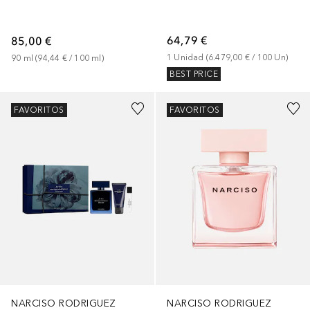
64,79 €
85,00 €
1
Unidad
 (
6.479,00 €
 / 
100
Un
)
90
ml
 (
94,44 €
 / 
100
ml
)
BEST PRICE
FAVORITOS
FAVORITOS
NARCISO RODRIGUEZ
NARCISO RODRIGUEZ