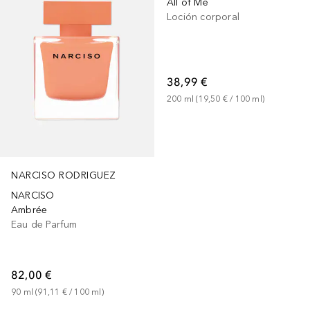
All of Me
Loción corporal
38,99 €
200
ml
 (
19,50 €
 / 
100
ml
)
NARCISO RODRIGUEZ
NARCISO
Ambrée
Eau de Parfum
82,00 €
90
ml
 (
91,11 €
 / 
100
ml
)