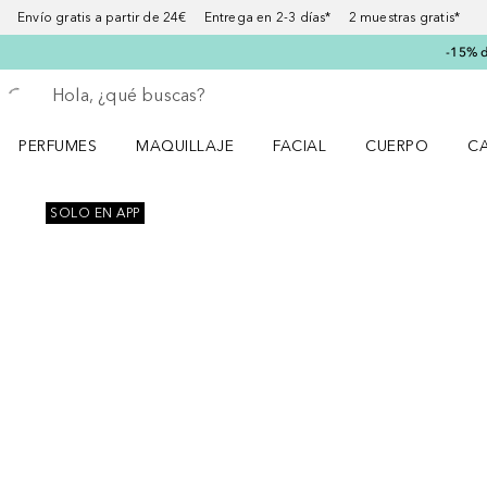
Envío gratis a partir de 24€ Entrega en 2-3 días* 2 muestras gratis*
-15% d
Regresar
Ejecutar búsqueda
PERFUMES
MAQUILLAJE
FACIAL
CUERPO
C
Abrir menú Perfumes
Abrir menú Maquillaje
Abrir menú Facial
Abrir menú Cuer
Ab
Saltar Deslizador
SOLO EN APP