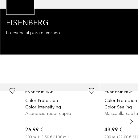
EISENBERG
Lo esencial para el verano
EKSPERIENCE
EKSPERIENCE
Color Protection
Color Protection
Color Intensifying
Color Sealing
Acondicionador capilar
Mascarilla capila
26,99 €
43,99 €
200
ml
 (
13,50 €
 / 
100
ml
)
200
ml
 (
22,00 €
 / 
1