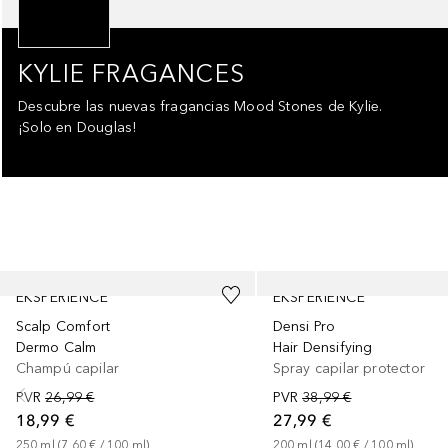
KYLIE FRAGANCES
Descubre las nuevas fragancias Mood Stones de Kylie.
¡Solo en Douglas!
Saltar Deslizador
EKSPERIENCE
EKSPERIENCE
Scalp Comfort
Densi Pro
Dermo Calm
Hair Densifying
Champú capilar
Spray capilar protector
PVR
26,99 €
PVR
38,99 €
18,99 €
27,99 €
250
ml
 (
7,60 €
 / 
100
ml
)
200
ml
 (
14,00 €
 / 
100
ml
)