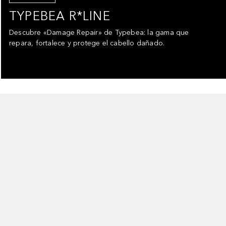
TYPEBEA R*LINE
Descubre «Damage Repair» de Typebea: la gama que
repara, fortalece y protege el cabello dañado.