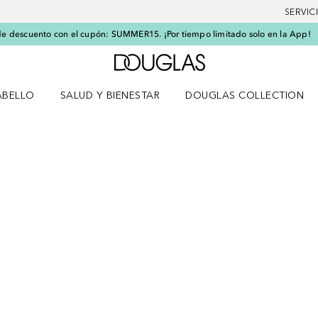
SERVIC
e descuento con el cupón: SUMMER15. ¡Por tiempo limitado solo en la App!
A Douglas Home
ABELLO
SALUD Y BIENESTAR
DOUGLAS COLLECTION
po
rir menú Cabello
Abrir menú Salud y bienestar