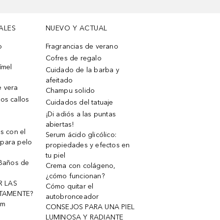
ALES
NUEVO Y ACTUAL
o
Fragrancias de verano
Cofres de regalo
ímel
Cuidado de la barba y
afeitado
e vera
Champu solido
os callos
Cuidados del tatuaje
¡Di adiós a las puntas
abiertas!
os con el
Serum ácido glicólico:
 para pelo
propiedades y efectos en
tu piel
 Baños de
Crema con colágeno,
¿cómo funcionan?
R LAS
Cómo quitar el
TAMENTE?
autobronceador
um
CONSEJOS PARA UNA PIEL
LUMINOSA Y RADIANTE