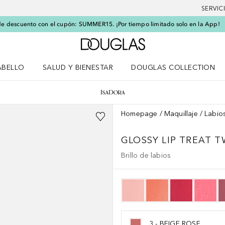
SERVIC
e descuento con el cupón: SUMMER15. ¡Por tiempo limitado solo en la App!
A Douglas Home
ABELLO
SALUD Y BIENESTAR
DOUGLAS COLLECTION
po
rir menú Cabello
Abrir menú Salud y bienestar
Homepage
Maquillaje
Labio
GLOSSY LIP TREAT T
Brillo de labios
3 - BEIGE ROSE