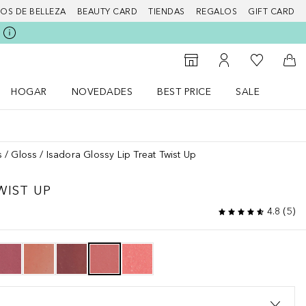
IOS DE BELLEZA
BEAUTY CARD
TIENDAS
REGALOS
GIFT CARD
Mi lista d
Al Storefinder
Mi cuenta
A l
HOGAR
NOVEDADES
BEST PRICE
SALE
Abrir menú Hogar
Abrir menú Novedades
Abrir menú Sal
s
Gloss
Isadora Glossy Lip Treat Twist Up
WIST UP
4.8
(
5
)