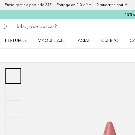
Envío gratis a partir de 24€ Entrega en 2-3 días* 2 muestras gratis*
-15% d
Regresar
Ejecutar búsqueda
PERFUMES
MAQUILLAJE
FACIAL
CUERPO
C
Abrir menú Perfumes
Abrir menú Maquillaje
Abrir menú Facial
Abrir menú Cuer
Ab