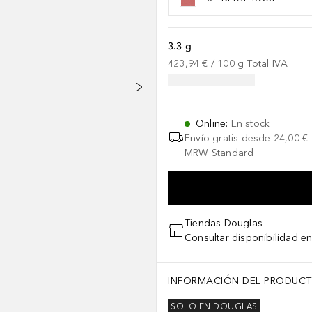
3.3 g
423,94 €
 / 
100
g
Total IVA
Online
:
En stock
Envío gratis desde
24,00 €
MRW Standard
Tiendas Douglas
Consultar disponibilidad en
INFORMACIÓN DEL PRODUC
SOLO EN DOUGLAS