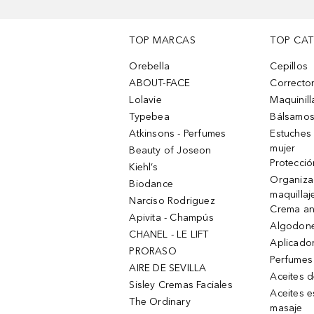
TOP MARCAS
TOP CA
Orebella
Cepillos
ABOUT-FACE
Corrector
Lolavie
Maquinill
Typebea
Bálsamos
Atkinsons - Perfumes
Estuches
mujer
Beauty of Joseon
Protecció
Kiehl’s
Organiza
Biodance
maquillaj
Narciso Rodriguez
Crema an
Apivita - Champús
Algodone
CHANEL - LE LIFT
Aplicado
PRORASO
Perfumes
AIRE DE SEVILLA
Aceites 
Sisley Cremas Faciales
Aceites e
The Ordinary
masaje