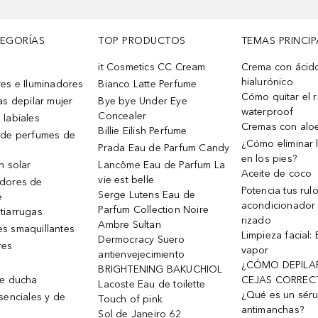
TEGORÍAS
TOP PRODUCTOS
TEMAS PRINCIP
it Cosmetics CC Cream
Crema con ácid
hialurónico
es e Iluminadores
Bianco Latte Perfume
Cómo quitar el r
as depilar mujer
Bye bye Under Eye
waterproof
Concealer
 labiales
Cremas con alo
Billie Eilish Perfume
 de perfumes de
¿Cómo eliminar l
Prada Eau de Parfum Candy
en los pies?
n solar
Lancôme Eau de Parfum La
Aceite de coco
vie est belle
dores de
Potencia tus rul
Serge Lutens Eau de
e
acondicionador
Parfum Collection Noire
tiarrugas
rizado
Ambre Sultan
s smaquillantes
Limpieza facial:
Dermocracy Suero
res
vapor
antienvejecimiento
¿CÓMO DEPILA
BRIGHTENING BAKUCHIOL
de ducha
CEJAS CORREC
Lacoste Eau de toilette
¿Qué es un sér
senciales y de
Touch of pink
antimanchas?
Sol de Janeiro 62