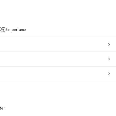
Sin perfume
s
4€³