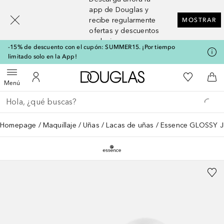
[navigation.slideout.screenreader]
app de Douglas y
recibe regularmente
MOSTRAR
ofertas y descuentos
exclusivos
-15% de descuento con el cupón: SUMMER15. ¡Por tiempo
limitado solo en la App!
A Douglas Home
Mi lista d
Abrir menú
Mi cuenta
A l
Menú
Regresar
Ejecutar búsqueda
Homepage
Maquillaje
Uñas
Lacas de uñas
Essence GLOSSY J