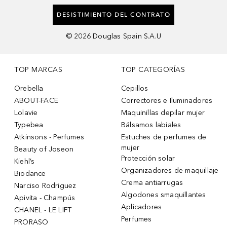
DESISTIMIENTO DEL CONTRATO
©
2026
Douglas Spain S.A.U
TOP MARCAS
TOP CATEGORÍAS
Orebella
Cepillos
ABOUT-FACE
Correctores e Iluminadores
Lolavie
Maquinillas depilar mujer
Typebea
Bálsamos labiales
Atkinsons - Perfumes
Estuches de perfumes de
mujer
Beauty of Joseon
Protección solar
Kiehl’s
Organizadores de maquillaje
Biodance
Crema antiarrugas
Narciso Rodriguez
Algodones smaquillantes
Apivita - Champús
Aplicadores
CHANEL - LE LIFT
Perfumes
PRORASO