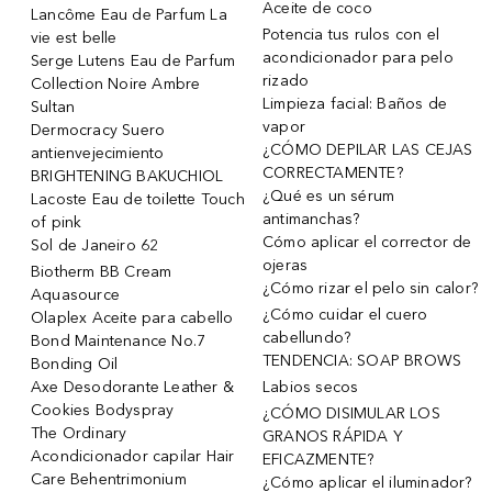
Aceite de coco
Lancôme Eau de Parfum La
Potencia tus rulos con el
vie est belle
acondicionador para pelo
Serge Lutens Eau de Parfum
rizado
Collection Noire Ambre
Limpieza facial: Baños de
Sultan
vapor
Dermocracy Suero
¿CÓMO DEPILAR LAS CEJAS
antienvejecimiento
CORRECTAMENTE?
BRIGHTENING BAKUCHIOL
¿Qué es un sérum
Lacoste Eau de toilette Touch
antimanchas?
of pink
Cómo aplicar el corrector de
Sol de Janeiro 62
ojeras
Biotherm BB Cream
¿Cómo rizar el pelo sin calor?
Aquasource
¿Cómo cuidar el cuero
Olaplex Aceite para cabello
cabellundo?
Bond Maintenance No.7
TENDENCIA: SOAP BROWS
Bonding Oil
Axe Desodorante Leather &
Labios secos
Cookies Bodyspray
¿CÓMO DISIMULAR LOS
The Ordinary
GRANOS RÁPIDA Y
Acondicionador capilar Hair
EFICAZMENTE?
Care Behentrimonium
¿Cómo aplicar el iluminador?