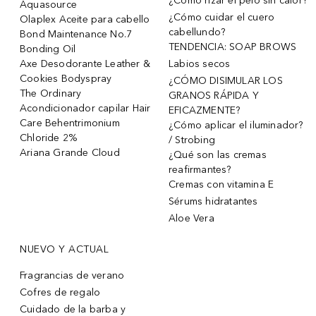
¿Cómo rizar el pelo sin calor?
Aquasource
¿Cómo cuidar el cuero
Olaplex Aceite para cabello
cabellundo?
Bond Maintenance No.7
TENDENCIA: SOAP BROWS
Bonding Oil
Axe Desodorante Leather &
Labios secos
Cookies Bodyspray
¿CÓMO DISIMULAR LOS
The Ordinary
GRANOS RÁPIDA Y
Acondicionador capilar Hair
EFICAZMENTE?
Care Behentrimonium
¿Cómo aplicar el iluminador?
Chloride 2%
/ Strobing
Ariana Grande Cloud
¿Qué son las cremas
reafirmantes?
Cremas con vitamina E
Sérums hidratantes
Aloe Vera
NUEVO Y ACTUAL
Fragrancias de verano
Cofres de regalo
Cuidado de la barba y