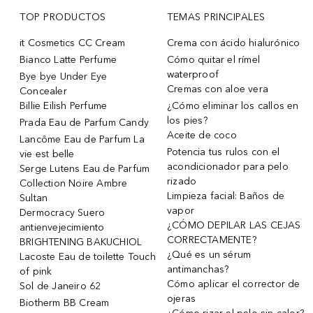
TOP PRODUCTOS
TEMAS PRINCIPALES
it Cosmetics CC Cream
Crema con ácido hialurónico
Bianco Latte Perfume
Cómo quitar el rímel
waterproof
Bye bye Under Eye
Cremas con aloe vera
Concealer
Billie Eilish Perfume
¿Cómo eliminar los callos en
los pies?
Prada Eau de Parfum Candy
Aceite de coco
Lancôme Eau de Parfum La
Potencia tus rulos con el
vie est belle
acondicionador para pelo
Serge Lutens Eau de Parfum
rizado
Collection Noire Ambre
Limpieza facial: Baños de
Sultan
vapor
Dermocracy Suero
¿CÓMO DEPILAR LAS CEJAS
antienvejecimiento
CORRECTAMENTE?
BRIGHTENING BAKUCHIOL
¿Qué es un sérum
Lacoste Eau de toilette Touch
antimanchas?
of pink
Cómo aplicar el corrector de
Sol de Janeiro 62
ojeras
Biotherm BB Cream