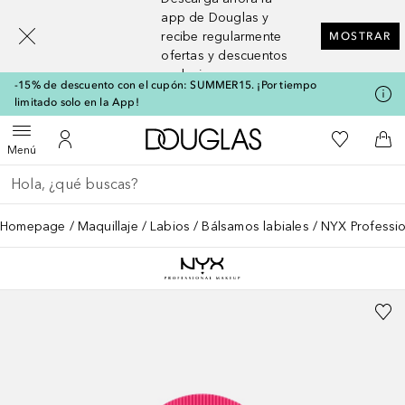
[navigation.slideout.screenreader]
app de Douglas y
recibe regularmente
MOSTRAR
ofertas y descuentos
exclusivos
-15% de descuento con el cupón: SUMMER15. ¡Por tiempo
limitado solo en la App!
A Douglas Home
Mi lista d
Abrir menú
Mi cuenta
A l
Menú
Regresar
Ejecutar búsqueda
Homepage
Maquillaje
Labios
Bálsamos labiales
NYX Professi