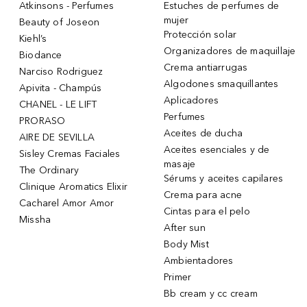
Atkinsons - Perfumes
Estuches de perfumes de
mujer
Beauty of Joseon
Protección solar
Kiehl’s
Organizadores de maquillaje
Biodance
Crema antiarrugas
Narciso Rodriguez
Algodones smaquillantes
Apivita - Champús
Aplicadores
CHANEL - LE LIFT
Perfumes
PRORASO
Aceites de ducha
AIRE DE SEVILLA
Aceites esenciales y de
Sisley Cremas Faciales
masaje
The Ordinary
Sérums y aceites capilares
Clinique Aromatics Elixir
Crema para acne
Cacharel Amor Amor
Cintas para el pelo
Missha
After sun
Body Mist
Ambientadores
Primer
Bb cream y cc cream