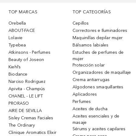
TOP MARCAS
TOP CATEGORÍAS
Orebella
Cepillos
ABOUT-FACE
Correctores e Iluminadores
Lolavie
Maquinillas depilar mujer
Typebea
Bálsamos labiales
Atkinsons - Perfumes
Estuches de perfumes de
mujer
Beauty of Joseon
Protección solar
Kiehl’s
Organizadores de maquillaje
Biodance
Crema antiarrugas
Narciso Rodriguez
Algodones smaquillantes
Apivita - Champús
Aplicadores
CHANEL - LE LIFT
Perfumes
PRORASO
Aceites de ducha
AIRE DE SEVILLA
Aceites esenciales y de
Sisley Cremas Faciales
masaje
The Ordinary
Sérums y aceites capilares
Clinique Aromatics Elixir