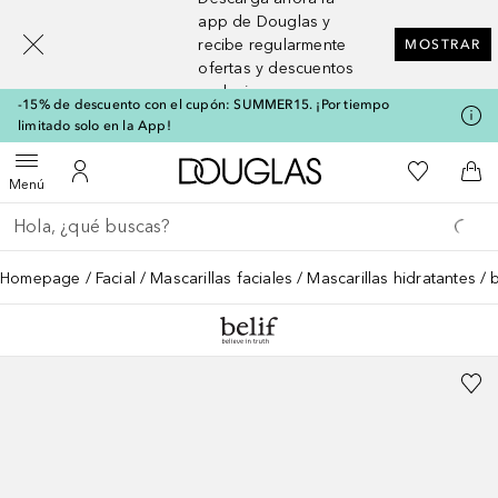
[navigation.slideout.screenreader]
app de Douglas y
recibe regularmente
MOSTRAR
ofertas y descuentos
exclusivos
-15% de descuento con el cupón: SUMMER15. ¡Por tiempo
limitado solo en la App!
A Douglas Home
Mi lista d
Abrir menú
Mi cuenta
A l
Menú
Regresar
Ejecutar búsqueda
Homepage
Facial
Mascarillas faciales
Mascarillas hidratantes