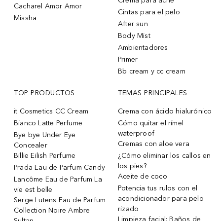
Crema para acne
Cacharel Amor Amor
Cintas para el pelo
Missha
After sun
Body Mist
Ambientadores
Primer
Bb cream y cc cream
TOP PRODUCTOS
TEMAS PRINCIPALES
it Cosmetics CC Cream
Crema con ácido hialurónico
Bianco Latte Perfume
Cómo quitar el rímel
waterproof
Bye bye Under Eye
Cremas con aloe vera
Concealer
Billie Eilish Perfume
¿Cómo eliminar los callos en
los pies?
Prada Eau de Parfum Candy
Aceite de coco
Lancôme Eau de Parfum La
Potencia tus rulos con el
vie est belle
acondicionador para pelo
Serge Lutens Eau de Parfum
rizado
Collection Noire Ambre
Limpieza facial: Baños de
Sultan