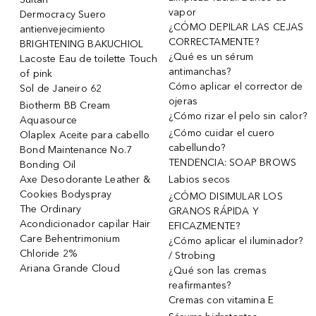
vapor
Dermocracy Suero
¿CÓMO DEPILAR LAS CEJAS
antienvejecimiento
CORRECTAMENTE?
BRIGHTENING BAKUCHIOL
¿Qué es un sérum
Lacoste Eau de toilette Touch
antimanchas?
of pink
Cómo aplicar el corrector de
Sol de Janeiro 62
ojeras
Biotherm BB Cream
¿Cómo rizar el pelo sin calor?
Aquasource
¿Cómo cuidar el cuero
Olaplex Aceite para cabello
cabellundo?
Bond Maintenance No.7
TENDENCIA: SOAP BROWS
Bonding Oil
Axe Desodorante Leather &
Labios secos
Cookies Bodyspray
¿CÓMO DISIMULAR LOS
The Ordinary
GRANOS RÁPIDA Y
Acondicionador capilar Hair
EFICAZMENTE?
Care Behentrimonium
¿Cómo aplicar el iluminador?
Chloride 2%
/ Strobing
Ariana Grande Cloud
¿Qué son las cremas
reafirmantes?
Cremas con vitamina E