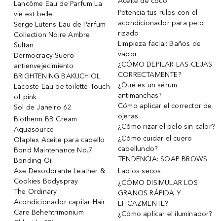
Aceite de coco
Lancôme Eau de Parfum La
Potencia tus rulos con el
vie est belle
acondicionador para pelo
Serge Lutens Eau de Parfum
rizado
Collection Noire Ambre
Limpieza facial: Baños de
Sultan
vapor
Dermocracy Suero
¿CÓMO DEPILAR LAS CEJAS
antienvejecimiento
CORRECTAMENTE?
BRIGHTENING BAKUCHIOL
¿Qué es un sérum
Lacoste Eau de toilette Touch
antimanchas?
of pink
Cómo aplicar el corrector de
Sol de Janeiro 62
ojeras
Biotherm BB Cream
¿Cómo rizar el pelo sin calor?
Aquasource
¿Cómo cuidar el cuero
Olaplex Aceite para cabello
cabellundo?
Bond Maintenance No.7
TENDENCIA: SOAP BROWS
Bonding Oil
Axe Desodorante Leather &
Labios secos
Cookies Bodyspray
¿CÓMO DISIMULAR LOS
The Ordinary
GRANOS RÁPIDA Y
Acondicionador capilar Hair
EFICAZMENTE?
Care Behentrimonium
¿Cómo aplicar el iluminador?