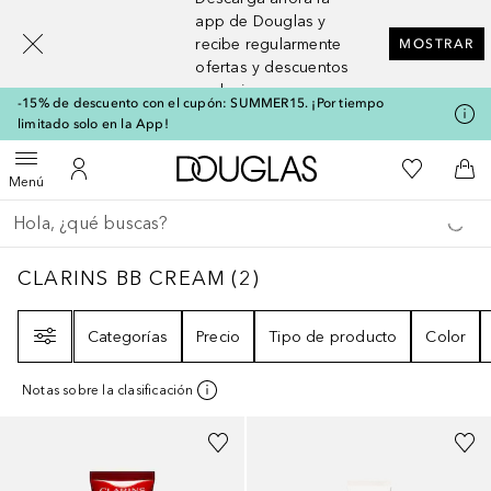
[navigation.slideout.screenreader]
app de Douglas y
recibe regularmente
MOSTRAR
ofertas y descuentos
exclusivos
-15% de descuento con el cupón: SUMMER15. ¡Por tiempo
limitado solo en la App!
A Douglas Home
Mi lista d
Abrir menú
Mi cuenta
A l
Menú
Regresar
Ejecutar búsqueda
CLARINS BB CREAM
2
RESULTADOS
CLARINS BB CREAM
(
2
)
Filtro
Categorías
Precio
Tipo de producto
Color
Notas sobre la clasificación
+
5