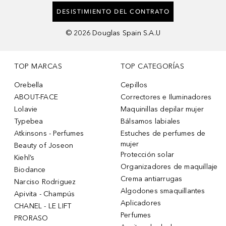
DESISTIMIENTO DEL CONTRATO
©
2026
Douglas Spain S.A.U
TOP MARCAS
TOP CATEGORÍAS
Orebella
Cepillos
ABOUT-FACE
Correctores e Iluminadores
Lolavie
Maquinillas depilar mujer
Typebea
Bálsamos labiales
Atkinsons - Perfumes
Estuches de perfumes de
mujer
Beauty of Joseon
Protección solar
Kiehl’s
Organizadores de maquillaje
Biodance
Crema antiarrugas
Narciso Rodriguez
Algodones smaquillantes
Apivita - Champús
Aplicadores
CHANEL - LE LIFT
Perfumes
PRORASO