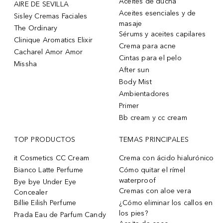
Aceites de ducha
AIRE DE SEVILLA
Aceites esenciales y de
Sisley Cremas Faciales
masaje
The Ordinary
Sérums y aceites capilares
Clinique Aromatics Elixir
Crema para acne
Cacharel Amor Amor
Cintas para el pelo
Missha
After sun
Body Mist
Ambientadores
Primer
Bb cream y cc cream
TOP PRODUCTOS
TEMAS PRINCIPALES
it Cosmetics CC Cream
Crema con ácido hialurónico
Bianco Latte Perfume
Cómo quitar el rímel
waterproof
Bye bye Under Eye
Cremas con aloe vera
Concealer
Billie Eilish Perfume
¿Cómo eliminar los callos en
los pies?
Prada Eau de Parfum Candy