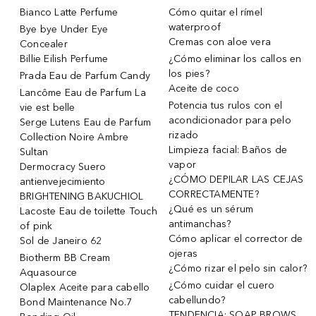
Bianco Latte Perfume
Cómo quitar el rímel
waterproof
Bye bye Under Eye
Cremas con aloe vera
Concealer
Billie Eilish Perfume
¿Cómo eliminar los callos en
los pies?
Prada Eau de Parfum Candy
Aceite de coco
Lancôme Eau de Parfum La
Potencia tus rulos con el
vie est belle
acondicionador para pelo
Serge Lutens Eau de Parfum
rizado
Collection Noire Ambre
Limpieza facial: Baños de
Sultan
vapor
Dermocracy Suero
¿CÓMO DEPILAR LAS CEJAS
antienvejecimiento
CORRECTAMENTE?
BRIGHTENING BAKUCHIOL
¿Qué es un sérum
Lacoste Eau de toilette Touch
antimanchas?
of pink
Cómo aplicar el corrector de
Sol de Janeiro 62
ojeras
Biotherm BB Cream
¿Cómo rizar el pelo sin calor?
Aquasource
¿Cómo cuidar el cuero
Olaplex Aceite para cabello
cabellundo?
Bond Maintenance No.7
TENDENCIA: SOAP BROWS