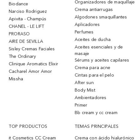
Organizadores de maquillaje
Biodance
Crema antiarrugas
Narciso Rodriguez
Algodones smaquillantes
Apivita - Champús
Aplicadores
CHANEL - LE LIFT
Perfumes
PRORASO
Aceites de ducha
AIRE DE SEVILLA
Aceites esenciales y de
Sisley Cremas Faciales
masaje
The Ordinary
Sérums y aceites capilares
Clinique Aromatics Elixir
Crema para acne
Cacharel Amor Amor
Cintas para el pelo
Missha
After sun
Body Mist
Ambientadores
Primer
Bb cream y cc cream
TOP PRODUCTOS
TEMAS PRINCIPALES
it Cosmetics CC Cream
Crema con ácido hialurónico