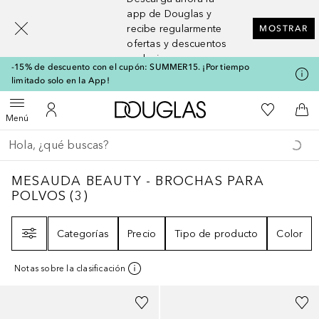
[navigation.slideout.screenreader]
app de Douglas y
recibe regularmente
MOSTRAR
ofertas y descuentos
exclusivos
-15% de descuento con el cupón: SUMMER15. ¡Por tiempo
limitado solo en la App!
A Douglas Home
Mi lista d
Abrir menú
Mi cuenta
A l
Menú
Regresar
Ejecutar búsqueda
MESAUDA BEAUTY - BROCHAS PARA POL
MESAUDA BEAUTY - BROCHAS PARA
POLVOS
(
3
)
Filtro
Categorías
Precio
Tipo de producto
Color
Notas sobre la clasificación