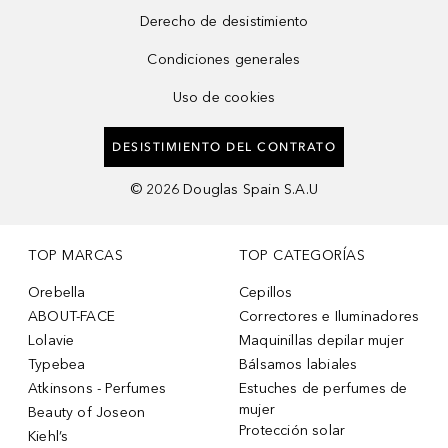
Derecho de desistimiento
Condiciones generales
Uso de cookies
DESISTIMIENTO DEL CONTRATO
©
2026
Douglas Spain S.A.U
TOP MARCAS
TOP CATEGORÍAS
Orebella
Cepillos
ABOUT-FACE
Correctores e Iluminadores
Lolavie
Maquinillas depilar mujer
Typebea
Bálsamos labiales
Atkinsons - Perfumes
Estuches de perfumes de
mujer
Beauty of Joseon
Protección solar
Kiehl’s