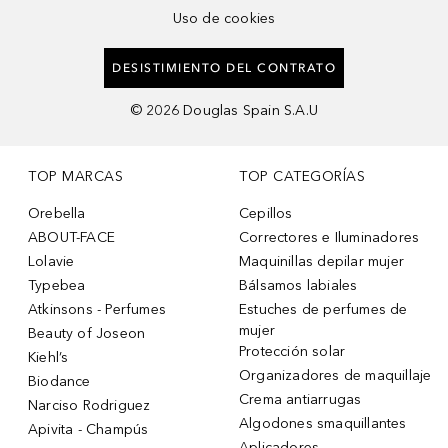
Uso de cookies
DESISTIMIENTO DEL CONTRATO
©
2026
Douglas Spain S.A.U
TOP MARCAS
TOP CATEGORÍAS
Orebella
Cepillos
ABOUT-FACE
Correctores e Iluminadores
Lolavie
Maquinillas depilar mujer
Typebea
Bálsamos labiales
Atkinsons - Perfumes
Estuches de perfumes de
mujer
Beauty of Joseon
Protección solar
Kiehl’s
Organizadores de maquillaje
Biodance
Crema antiarrugas
Narciso Rodriguez
Algodones smaquillantes
Apivita - Champús
Aplicadores