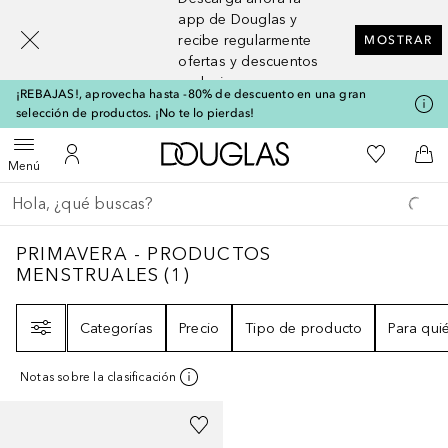
[navigation.slideout.screenreader]
app de Douglas y
recibe regularmente
MOSTRAR
ofertas y descuentos
exclusivos
¡REBAJAS!, aprovecha hasta -80% de descuento en una gran
selección de productos. ¡No te lo pierdas!
A Douglas Home
Mi lista d
Abrir menú
Mi cuenta
A l
Menú
Regresar
Ejecutar búsqueda
PRIMAVERA - PRODUCTOS MENSTRUALES
PRIMAVERA - PRODUCTOS
MENSTRUALES
(
1
)
Filtro
Categorías
Precio
Tipo de producto
Para qui
Notas sobre la clasificación