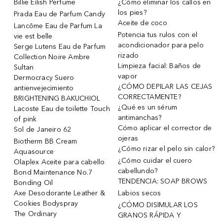
Billie Eilish Perfume
¿Cómo eliminar los callos en
los pies?
Prada Eau de Parfum Candy
Aceite de coco
Lancôme Eau de Parfum La
Potencia tus rulos con el
vie est belle
acondicionador para pelo
Serge Lutens Eau de Parfum
rizado
Collection Noire Ambre
Limpieza facial: Baños de
Sultan
vapor
Dermocracy Suero
¿CÓMO DEPILAR LAS CEJAS
antienvejecimiento
CORRECTAMENTE?
BRIGHTENING BAKUCHIOL
¿Qué es un sérum
Lacoste Eau de toilette Touch
antimanchas?
of pink
Cómo aplicar el corrector de
Sol de Janeiro 62
ojeras
Biotherm BB Cream
¿Cómo rizar el pelo sin calor?
Aquasource
¿Cómo cuidar el cuero
Olaplex Aceite para cabello
cabellundo?
Bond Maintenance No.7
TENDENCIA: SOAP BROWS
Bonding Oil
Axe Desodorante Leather &
Labios secos
Cookies Bodyspray
¿CÓMO DISIMULAR LOS
The Ordinary
GRANOS RÁPIDA Y