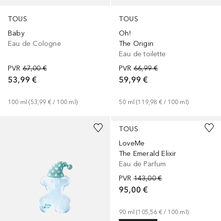
TOUS
TOUS
Baby
Oh!
Eau de Cologne
The Origin
Eau de toilette
PVR
67,00 €
PVR
66,99 €
53,99 €
59,99 €
100
ml
 (
53,99 €
 / 
100
ml
)
50
ml
 (
119,98 €
 / 
100
ml
)
TOUS
LoveMe
The Emerald Elixir
Eau de Parfum
PVR
143,00 €
95,00 €
90
ml
 (
105,56 €
 / 
100
ml
)