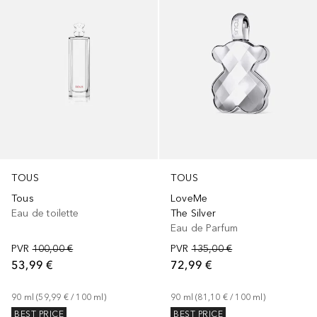
TOUS
TOUS
Tous
LoveMe
Eau de toilette
The Silver
Eau de Parfum
PVR
100,00 €
PVR
135,00 €
53,99 €
72,99 €
90
ml
 (
59,99 €
 / 
100
ml
)
90
ml
 (
81,10 €
 / 
100
ml
)
BEST PRICE
BEST PRICE