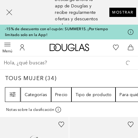
[navigation.slideout.screenreader]
app de Douglas y
recibe regularmente
MOSTRAR
ofertas y descuentos
exclusivos
-15% de descuento con el cupón: SUMMER15. ¡Por tiempo
limitado solo en la App!
A Douglas Home
Mi lista d
Abrir menú
Mi cuenta
A l
Menú
Regresar
Ejecutar búsqueda
TOUS MUJER
34
RESULTADOS
TOUS MUJER
(
34
)
Filtro
Categorías
Precio
Tipo de producto
Para qui
Notas sobre la clasificación