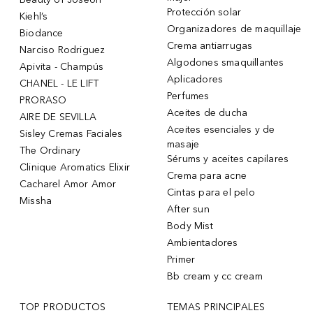
Protección solar
Kiehl’s
Organizadores de maquillaje
Biodance
Crema antiarrugas
Narciso Rodriguez
Algodones smaquillantes
Apivita - Champús
Aplicadores
CHANEL - LE LIFT
Perfumes
PRORASO
Aceites de ducha
AIRE DE SEVILLA
Aceites esenciales y de
Sisley Cremas Faciales
masaje
The Ordinary
Sérums y aceites capilares
Clinique Aromatics Elixir
Crema para acne
Cacharel Amor Amor
Cintas para el pelo
Missha
After sun
Body Mist
Ambientadores
Primer
Bb cream y cc cream
TOP PRODUCTOS
TEMAS PRINCIPALES