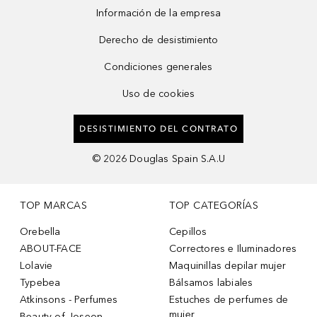
Información de la empresa
Derecho de desistimiento
Condiciones generales
Uso de cookies
DESISTIMIENTO DEL CONTRATO
©
2026
Douglas Spain S.A.U
TOP MARCAS
TOP CATEGORÍAS
Orebella
Cepillos
ABOUT-FACE
Correctores e Iluminadores
Lolavie
Maquinillas depilar mujer
Typebea
Bálsamos labiales
Atkinsons - Perfumes
Estuches de perfumes de
mujer
Beauty of Joseon