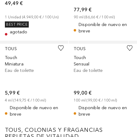
49,49 €
77,99 €
1
Unidad
 (
4.949,00 €
 / 
100
Un
)
90
ml
 (
86,66 €
 / 
100
ml
)
Disponible de nuevo en
BEST PRICE
breve
agotado
TOUS
TOUS
Touch
Touch
Miniatura
Sensual
Eau de toilette
Eau de toilette
5,99 €
99,00 €
4
ml
 (
149,75 €
 / 
100
ml
)
100
ml
 (
99,00 €
 / 
100
ml
)
Disponible de nuevo en
Disponible de nuevo en
breve
breve
TOUS, COLONIAS Y FRAGANCIAS
REPLETAS DE VITALIDAD