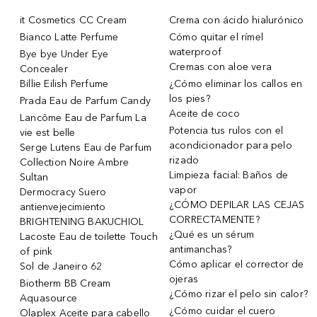
it Cosmetics CC Cream
Crema con ácido hialurónico
Bianco Latte Perfume
Cómo quitar el rímel
waterproof
Bye bye Under Eye
Cremas con aloe vera
Concealer
Billie Eilish Perfume
¿Cómo eliminar los callos en
los pies?
Prada Eau de Parfum Candy
Aceite de coco
Lancôme Eau de Parfum La
Potencia tus rulos con el
vie est belle
acondicionador para pelo
Serge Lutens Eau de Parfum
rizado
Collection Noire Ambre
Limpieza facial: Baños de
Sultan
vapor
Dermocracy Suero
¿CÓMO DEPILAR LAS CEJAS
antienvejecimiento
CORRECTAMENTE?
BRIGHTENING BAKUCHIOL
¿Qué es un sérum
Lacoste Eau de toilette Touch
antimanchas?
of pink
Cómo aplicar el corrector de
Sol de Janeiro 62
ojeras
Biotherm BB Cream
¿Cómo rizar el pelo sin calor?
Aquasource
¿Cómo cuidar el cuero
Olaplex Aceite para cabello