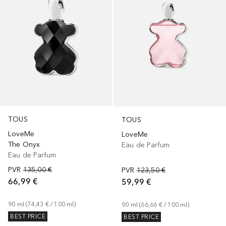
TOUS
TOUS
LoveMe
LoveMe
The Onyx
Eau de Parfum
Eau de Parfum
PVR
135,00 €
PVR
123,50 €
66,99 €
59,99 €
90
ml
 (
74,43 €
 / 
100
ml
)
90
ml
 (
66,66 €
 / 
100
ml
)
BEST PRICE
BEST PRICE