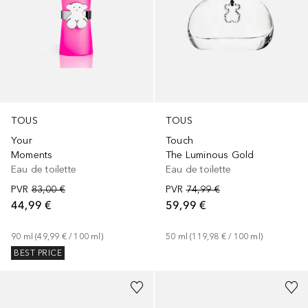
TOUS
TOUS
Your
Touch
Moments
The Luminous Gold
Eau de toilette
Eau de toilette
PVR
83,00 €
PVR
74,99 €
44,99 €
59,99 €
90
ml
 (
49,99 €
 / 
100
ml
)
50
ml
 (
119,98 €
 / 
100
ml
)
BEST PRICE