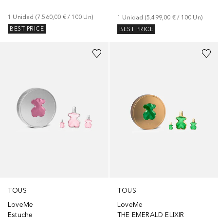
1
Unidad
 (
7.560,00 €
 / 
100
Un
)
1
Unidad
 (
5.499,00 €
 / 
100
Un
)
BEST PRICE
BEST PRICE
TOUS
TOUS
LoveMe
LoveMe
Estuche
THE EMERALD ELIXIR