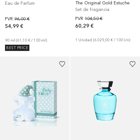
The Original Gold Estuche
Eau de Parfum
Set de fragancia
PVR
104,50 €
PVR
96,00 €
60,29 €
54,99 €
1
Unidad
 (
6.029,00 €
 / 
100
Un
)
90
ml
 (
61,10 €
 / 
100
ml
)
BEST PRICE