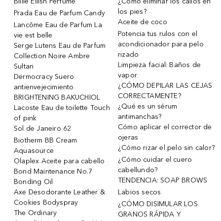
Billie Eilish Perfume
¿Cómo eliminar los callos en
los pies?
Prada Eau de Parfum Candy
Aceite de coco
Lancôme Eau de Parfum La
Potencia tus rulos con el
vie est belle
acondicionador para pelo
Serge Lutens Eau de Parfum
rizado
Collection Noire Ambre
Limpieza facial: Baños de
Sultan
vapor
Dermocracy Suero
¿CÓMO DEPILAR LAS CEJAS
antienvejecimiento
CORRECTAMENTE?
BRIGHTENING BAKUCHIOL
¿Qué es un sérum
Lacoste Eau de toilette Touch
antimanchas?
of pink
Cómo aplicar el corrector de
Sol de Janeiro 62
ojeras
Biotherm BB Cream
¿Cómo rizar el pelo sin calor?
Aquasource
¿Cómo cuidar el cuero
Olaplex Aceite para cabello
cabellundo?
Bond Maintenance No.7
TENDENCIA: SOAP BROWS
Bonding Oil
Axe Desodorante Leather &
Labios secos
Cookies Bodyspray
¿CÓMO DISIMULAR LOS
The Ordinary
GRANOS RÁPIDA Y