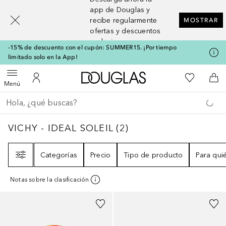
[navigation.slideout.screenreader]
app de Douglas y
recibe regularmente
MOSTRAR
ofertas y descuentos
exclusivos
-15% de descuento con el cupón: SUMMER15. ¡Por tiempo
limitado solo en la App!
A Douglas Home
Mi lista d
Abrir menú
Mi cuenta
A l
Menú
Regresar
Ejecutar búsqueda
VICHY - IDEAL SOLEIL
2
RESULTADOS
VICHY - IDEAL SOLEIL
(
2
)
Filtro
Categorías
Precio
Tipo de producto
Para qui
Notas sobre la clasificación