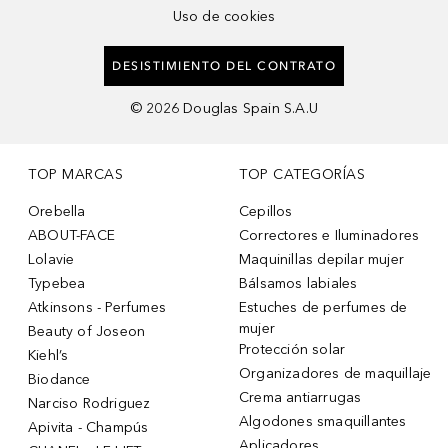
Uso de cookies
DESISTIMIENTO DEL CONTRATO
©
2026
Douglas Spain S.A.U
TOP MARCAS
TOP CATEGORÍAS
Orebella
Cepillos
ABOUT-FACE
Correctores e Iluminadores
Lolavie
Maquinillas depilar mujer
Typebea
Bálsamos labiales
Atkinsons - Perfumes
Estuches de perfumes de
mujer
Beauty of Joseon
Protección solar
Kiehl’s
Organizadores de maquillaje
Biodance
Crema antiarrugas
Narciso Rodriguez
Algodones smaquillantes
Apivita - Champús
Aplicadores