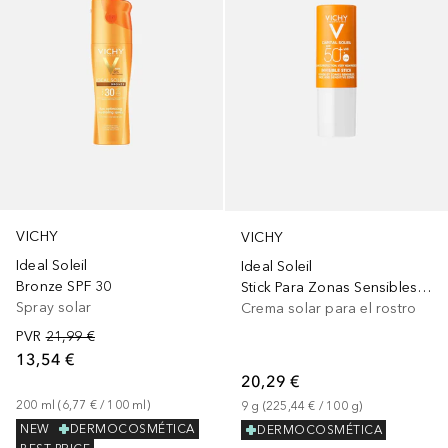
VICHY
VICHY
Ideal Soleil
Ideal Soleil
Bronze SPF 30
Stick Para Zonas Sensibles De La Piel SPF 50+
Spray solar
Crema solar para el rostro
PVR
21,99 €
13,54 €
20,29 €
200
ml
 (
6,77 €
 / 
100
ml
)
9
g
 (
225,44 €
 / 
100
g
)
NEW
DERMOCOSMÉTICA
DERMOCOSMÉTICA