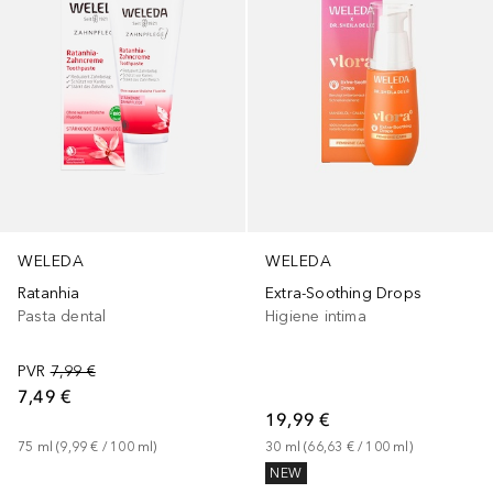
WELEDA
WELEDA
Ratanhia
Extra-Soothing Drops
Pasta dental
Higiene intima
PVR
7,99 €
7,49 €
19,99 €
75
ml
 (
9,99 €
 / 
100
ml
)
30
ml
 (
66,63 €
 / 
100
ml
)
NEW