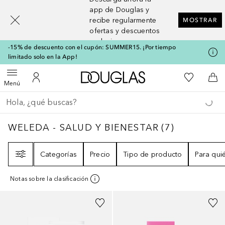
[navigation.slideout.screenreader]
app de Douglas y
recibe regularmente
MOSTRAR
ofertas y descuentos
exclusivos
-15% de descuento con el cupón: SUMMER15. ¡Por tiempo
limitado solo en la App!
A Douglas Home
Mi lista d
Abrir menú
Mi cuenta
A l
Menú
Regresar
Ejecutar búsqueda
WELEDA - SALUD Y BIENESTAR
7
RESULTA
WELEDA - SALUD Y BIENESTAR
(
7
)
Filtro
Categorías
Precio
Tipo de producto
Para qui
Notas sobre la clasificación