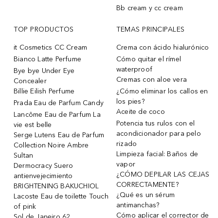
Bb cream y cc cream
TOP PRODUCTOS
TEMAS PRINCIPALES
it Cosmetics CC Cream
Crema con ácido hialurónico
Bianco Latte Perfume
Cómo quitar el rímel
waterproof
Bye bye Under Eye
Cremas con aloe vera
Concealer
Billie Eilish Perfume
¿Cómo eliminar los callos en
los pies?
Prada Eau de Parfum Candy
Aceite de coco
Lancôme Eau de Parfum La
Potencia tus rulos con el
vie est belle
acondicionador para pelo
Serge Lutens Eau de Parfum
rizado
Collection Noire Ambre
Limpieza facial: Baños de
Sultan
vapor
Dermocracy Suero
¿CÓMO DEPILAR LAS CEJAS
antienvejecimiento
CORRECTAMENTE?
BRIGHTENING BAKUCHIOL
¿Qué es un sérum
Lacoste Eau de toilette Touch
antimanchas?
of pink
Cómo aplicar el corrector de
Sol de Janeiro 62