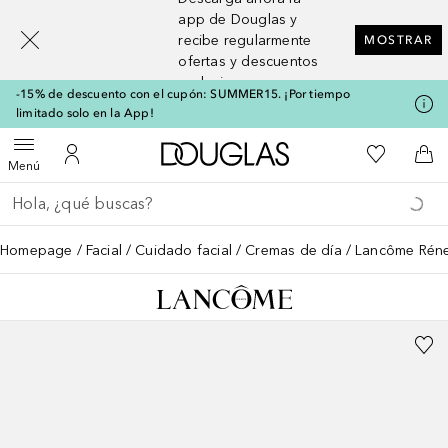
[navigation.slideout.screenreader]
app de Douglas y
recibe regularmente
MOSTRAR
ofertas y descuentos
exclusivos
-15% de descuento con el cupón: SUMMER15. ¡Por tiempo
limitado solo en la App!
A Douglas Home
Mi lista d
Abrir menú
Mi cuenta
A l
Menú
Regresar
Ejecutar búsqueda
Homepage
Facial
Cuidado facial
Cremas de día
Lancôme Réner