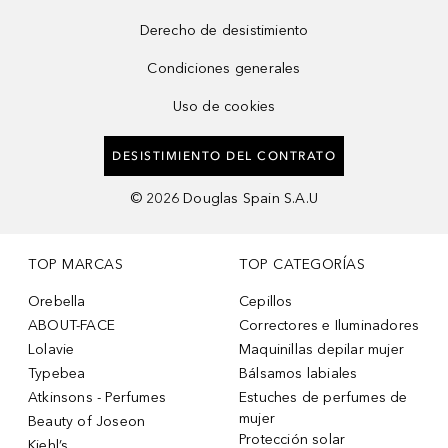
Derecho de desistimiento
Condiciones generales
Uso de cookies
DESISTIMIENTO DEL CONTRATO
©
2026
Douglas Spain S.A.U
TOP MARCAS
TOP CATEGORÍAS
Orebella
Cepillos
ABOUT-FACE
Correctores e Iluminadores
Lolavie
Maquinillas depilar mujer
Typebea
Bálsamos labiales
Atkinsons - Perfumes
Estuches de perfumes de
mujer
Beauty of Joseon
Protección solar
Kiehl’s