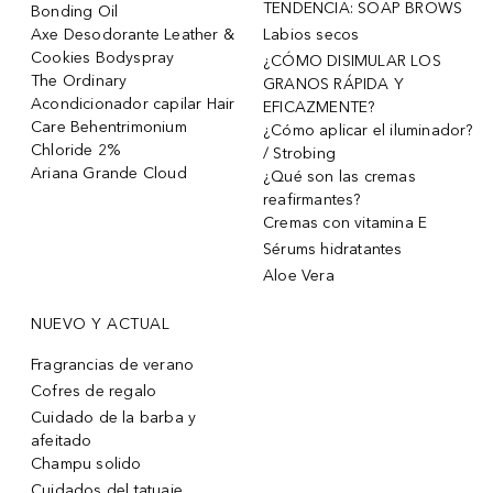
TENDENCIA: SOAP BROWS
Bonding Oil
Axe Desodorante Leather &
Labios secos
Cookies Bodyspray
¿CÓMO DISIMULAR LOS
The Ordinary
GRANOS RÁPIDA Y
Acondicionador capilar Hair
EFICAZMENTE?
Care Behentrimonium
¿Cómo aplicar el iluminador?
Chloride 2%
/ Strobing
Ariana Grande Cloud
¿Qué son las cremas
reafirmantes?
Cremas con vitamina E
Sérums hidratantes
Aloe Vera
NUEVO Y ACTUAL
Fragrancias de verano
Cofres de regalo
Cuidado de la barba y
afeitado
Champu solido
Cuidados del tatuaje