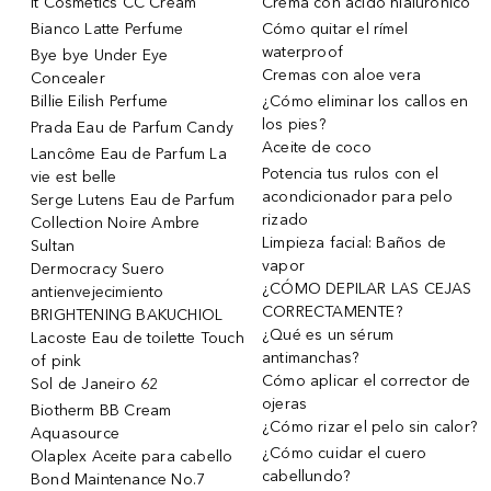
it Cosmetics CC Cream
Crema con ácido hialurónico
Bianco Latte Perfume
Cómo quitar el rímel
waterproof
Bye bye Under Eye
Cremas con aloe vera
Concealer
Billie Eilish Perfume
¿Cómo eliminar los callos en
los pies?
Prada Eau de Parfum Candy
Aceite de coco
Lancôme Eau de Parfum La
Potencia tus rulos con el
vie est belle
acondicionador para pelo
Serge Lutens Eau de Parfum
rizado
Collection Noire Ambre
Limpieza facial: Baños de
Sultan
vapor
Dermocracy Suero
¿CÓMO DEPILAR LAS CEJAS
antienvejecimiento
CORRECTAMENTE?
BRIGHTENING BAKUCHIOL
¿Qué es un sérum
Lacoste Eau de toilette Touch
antimanchas?
of pink
Cómo aplicar el corrector de
Sol de Janeiro 62
ojeras
Biotherm BB Cream
¿Cómo rizar el pelo sin calor?
Aquasource
¿Cómo cuidar el cuero
Olaplex Aceite para cabello
cabellundo?
Bond Maintenance No.7