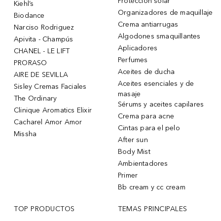
Protección solar
Kiehl’s
Organizadores de maquillaje
Biodance
Crema antiarrugas
Narciso Rodriguez
Algodones smaquillantes
Apivita - Champús
Aplicadores
CHANEL - LE LIFT
Perfumes
PRORASO
Aceites de ducha
AIRE DE SEVILLA
Aceites esenciales y de
Sisley Cremas Faciales
masaje
The Ordinary
Sérums y aceites capilares
Clinique Aromatics Elixir
Crema para acne
Cacharel Amor Amor
Cintas para el pelo
Missha
After sun
Body Mist
Ambientadores
Primer
Bb cream y cc cream
TOP PRODUCTOS
TEMAS PRINCIPALES