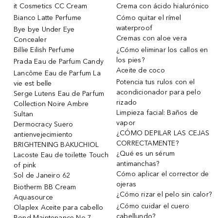
it Cosmetics CC Cream
Crema con ácido hialurónico
Bianco Latte Perfume
Cómo quitar el rímel
waterproof
Bye bye Under Eye
Cremas con aloe vera
Concealer
Billie Eilish Perfume
¿Cómo eliminar los callos en
los pies?
Prada Eau de Parfum Candy
Aceite de coco
Lancôme Eau de Parfum La
Potencia tus rulos con el
vie est belle
acondicionador para pelo
Serge Lutens Eau de Parfum
rizado
Collection Noire Ambre
Limpieza facial: Baños de
Sultan
vapor
Dermocracy Suero
¿CÓMO DEPILAR LAS CEJAS
antienvejecimiento
CORRECTAMENTE?
BRIGHTENING BAKUCHIOL
¿Qué es un sérum
Lacoste Eau de toilette Touch
antimanchas?
of pink
Cómo aplicar el corrector de
Sol de Janeiro 62
ojeras
Biotherm BB Cream
¿Cómo rizar el pelo sin calor?
Aquasource
¿Cómo cuidar el cuero
Olaplex Aceite para cabello
cabellundo?
Bond Maintenance No.7