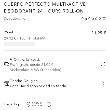
CUERPO PERFECTO
MULTI-ACTIVE
DEODORANT 24 HOURS ROLL-ON
Desodorante
0
(
0
)
75 ml
21,99 €
29,32 €
 / 
100
ml
Total IVA
Online
:
En stock
Envío gratis desde
24,00 €
Marketplace MRW Standard[es]
Tiendas Douglas
Consultar disponibilidad en tienda
AÑADIR AL CARRITO
Enviado por