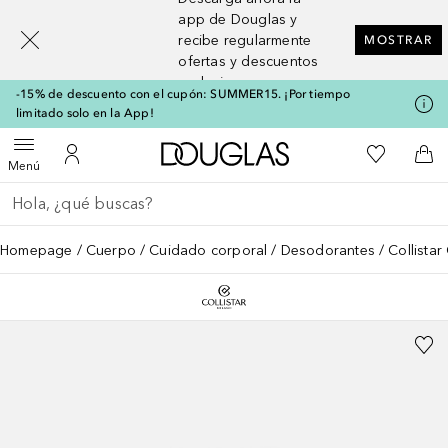
[navigation.slideout.screenreader]
app de Douglas y
recibe regularmente
MOSTRAR
ofertas y descuentos
exclusivos
-15% de descuento con el cupón: SUMMER15. ¡Por tiempo
limitado solo en la App!
A Douglas Home
Mi lista d
Abrir menú
Mi cuenta
A l
Menú
Regresar
Ejecutar búsqueda
Homepage
Cuerpo
Cuidado corporal
Desodorantes
Collista