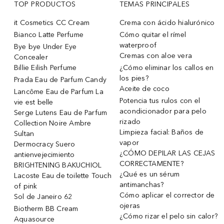
TOP PRODUCTOS
TEMAS PRINCIPALES
it Cosmetics CC Cream
Crema con ácido hialurónico
Bianco Latte Perfume
Cómo quitar el rímel
waterproof
Bye bye Under Eye
Cremas con aloe vera
Concealer
Billie Eilish Perfume
¿Cómo eliminar los callos en
los pies?
Prada Eau de Parfum Candy
Aceite de coco
Lancôme Eau de Parfum La
Potencia tus rulos con el
vie est belle
acondicionador para pelo
Serge Lutens Eau de Parfum
rizado
Collection Noire Ambre
Limpieza facial: Baños de
Sultan
vapor
Dermocracy Suero
¿CÓMO DEPILAR LAS CEJAS
antienvejecimiento
CORRECTAMENTE?
BRIGHTENING BAKUCHIOL
¿Qué es un sérum
Lacoste Eau de toilette Touch
antimanchas?
of pink
Cómo aplicar el corrector de
Sol de Janeiro 62
ojeras
Biotherm BB Cream
¿Cómo rizar el pelo sin calor?
Aquasource