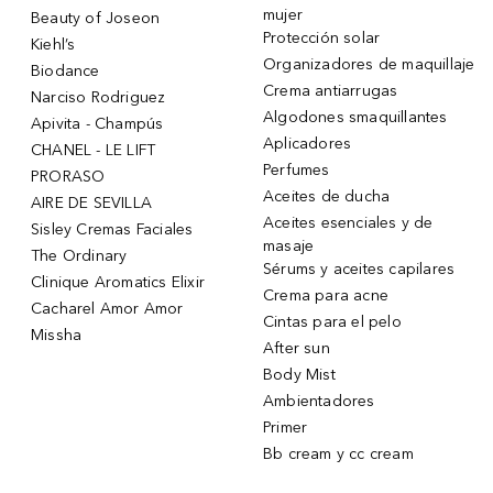
mujer
Beauty of Joseon
Protección solar
Kiehl’s
Organizadores de maquillaje
Biodance
Crema antiarrugas
Narciso Rodriguez
Algodones smaquillantes
Apivita - Champús
Aplicadores
CHANEL - LE LIFT
Perfumes
PRORASO
Aceites de ducha
AIRE DE SEVILLA
Aceites esenciales y de
Sisley Cremas Faciales
masaje
The Ordinary
Sérums y aceites capilares
Clinique Aromatics Elixir
Crema para acne
Cacharel Amor Amor
Cintas para el pelo
Missha
After sun
Body Mist
Ambientadores
Primer
Bb cream y cc cream