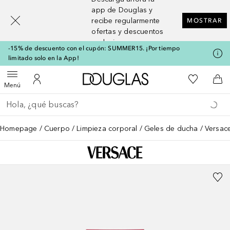
[navigation.slideout.screenreader]
app de Douglas y
recibe regularmente
MOSTRAR
ofertas y descuentos
exclusivos
-15% de descuento con el cupón: SUMMER15. ¡Por tiempo
limitado solo en la App!
A Douglas Home
Mi lista d
Abrir menú
Mi cuenta
A l
Menú
Regresar
Ejecutar búsqueda
Homepage
Cuerpo
Limpieza corporal
Geles de ducha
Versac