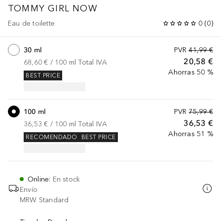
TOMMY GIRL
NOW
Eau de toilette
0
(
0
)
30 ml
PVR
41,99 €
20,58 €
68,60 €
 / 
100
ml
Total IVA
Ahorras 50 %
BEST PRICE
100 ml
PVR
75,99 €
36,53 €
36,53 €
 / 
100
ml
Total IVA
Ahorras 51 %
RECOMENDADO
BEST PRICE
Online
:
En stock
Envío
MRW Standard