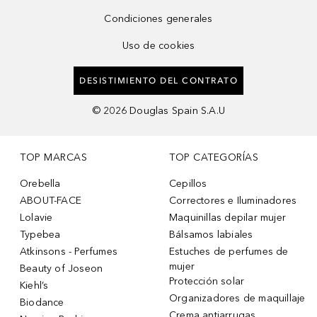
Condiciones generales
Uso de cookies
DESISTIMIENTO DEL CONTRATO
©
2026
Douglas Spain S.A.U
TOP MARCAS
TOP CATEGORÍAS
Orebella
Cepillos
ABOUT-FACE
Correctores e Iluminadores
Lolavie
Maquinillas depilar mujer
Typebea
Bálsamos labiales
Atkinsons - Perfumes
Estuches de perfumes de
mujer
Beauty of Joseon
Protección solar
Kiehl’s
Organizadores de maquillaje
Biodance
Crema antiarrugas