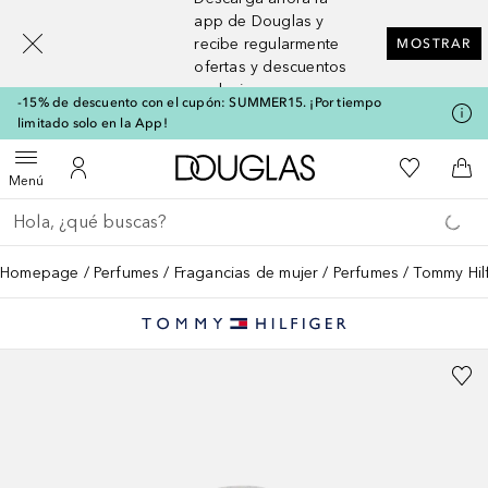
[navigation.slideout.screenreader]
app de Douglas y
recibe regularmente
MOSTRAR
ofertas y descuentos
exclusivos
-15% de descuento con el cupón: SUMMER15. ¡Por tiempo
limitado solo en la App!
A Douglas Home
Mi lista d
Abrir menú
Mi cuenta
A l
Menú
Regresar
Ejecutar búsqueda
Homepage
Perfumes
Fragancias de mujer
Perfumes
Tommy Hil