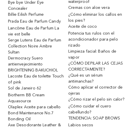
waterproof
Bye bye Under Eye
Cremas con aloe vera
Concealer
Billie Eilish Perfume
¿Cómo eliminar los callos en
los pies?
Prada Eau de Parfum Candy
Aceite de coco
Lancôme Eau de Parfum La
Potencia tus rulos con el
vie est belle
acondicionador para pelo
Serge Lutens Eau de Parfum
rizado
Collection Noire Ambre
Limpieza facial: Baños de
Sultan
vapor
Dermocracy Suero
¿CÓMO DEPILAR LAS CEJAS
antienvejecimiento
CORRECTAMENTE?
BRIGHTENING BAKUCHIOL
¿Qué es un sérum
Lacoste Eau de toilette Touch
antimanchas?
of pink
Cómo aplicar el corrector de
Sol de Janeiro 62
ojeras
Biotherm BB Cream
¿Cómo rizar el pelo sin calor?
Aquasource
¿Cómo cuidar el cuero
Olaplex Aceite para cabello
cabellundo?
Bond Maintenance No.7
TENDENCIA: SOAP BROWS
Bonding Oil
Axe Desodorante Leather &
Labios secos