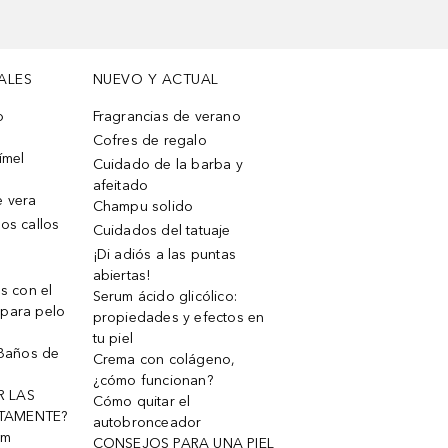
ALES
NUEVO Y ACTUAL
o
Fragrancias de verano
Cofres de regalo
ímel
Cuidado de la barba y
afeitado
e vera
Champu solido
os callos
Cuidados del tatuaje
¡Di adiós a las puntas
abiertas!
os con el
Serum ácido glicólico:
 para pelo
propiedades y efectos en
tu piel
 Baños de
Crema con colágeno,
¿cómo funcionan?
R LAS
Cómo quitar el
TAMENTE?
autobronceador
um
CONSEJOS PARA UNA PIEL