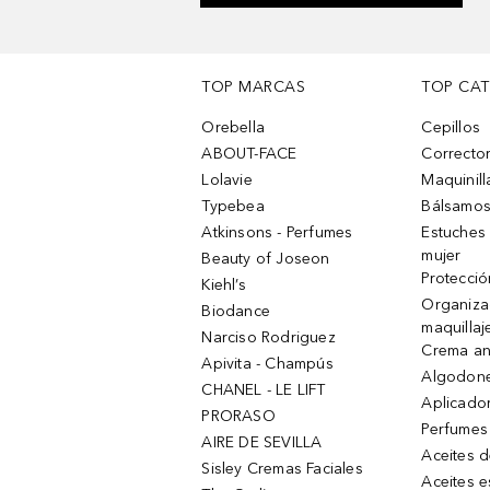
TOP MARCAS
TOP CA
Orebella
Cepillos
ABOUT-FACE
Corrector
Lolavie
Maquinill
Typebea
Bálsamos
Atkinsons - Perfumes
Estuches
mujer
Beauty of Joseon
Protecció
Kiehl’s
Organiza
Biodance
maquillaj
Narciso Rodriguez
Crema an
Apivita - Champús
Algodone
CHANEL - LE LIFT
Aplicado
PRORASO
Perfumes
AIRE DE SEVILLA
Aceites 
Sisley Cremas Faciales
Aceites e