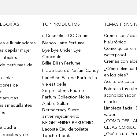
TEGORÍAS
TOP PRODUCTOS
TEMAS PRINCIP
it Cosmetics CC Cream
Crema con ácid
hialurónico
es e Iluminadores
Bianco Latte Perfume
Cómo quitar el r
as depilar mujer
Bye bye Under Eye
waterproof
Concealer
 labiales
Cremas con alo
Billie Eilish Perfume
 de perfumes de
¿Cómo eliminar l
Prada Eau de Parfum Candy
en los pies?
n solar
Lancôme Eau de Parfum La
Aceite de coco
vie est belle
dores de
Potencia tus rul
Serge Lutens Eau de
e
acondicionador
Parfum Collection Noire
tiarrugas
rizado
Ambre Sultan
s smaquillantes
Limpieza facial:
Dermocracy Suero
res
vapor
antienvejecimiento
¿CÓMO DEPILA
BRIGHTENING BAKUCHIOL
de ducha
CEJAS CORREC
Lacoste Eau de toilette
¿Qué es un sér
senciales y de
Touch of pink