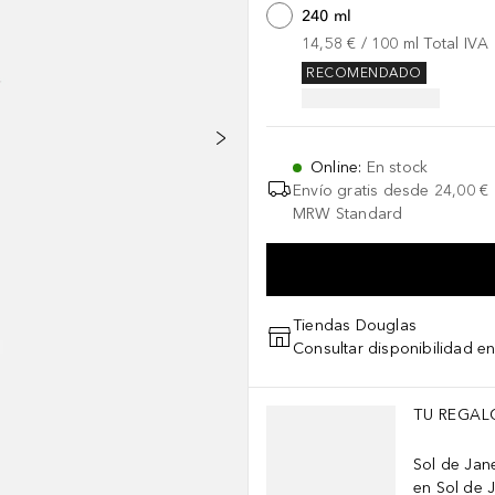
240 ml
14,58 €
 / 
100
ml
Total IVA
RECOMENDADO
Online
:
En stock
Envío gratis desde
24,00 €
MRW Standard
Tiendas Douglas
Consultar disponibilidad en
Saltar Deslizador
TU REGAL
Sol de Jan
en Sol de J