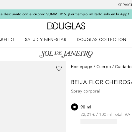
SERVIC
e descuento con el cupón: SUMMER15. ¡Por tiempo limitado solo en la App!
A Douglas Home
ABELLO
SALUD Y BIENESTAR
DOUGLAS COLLECTION
po
rir menú Cabello
Abrir menú Salud y bienestar
Homepage
Cuerpo
Cuidado
BEIJA FLOR
CHEIROS
Spray corporal
90 ml
22,21 €
 / 
100
ml
Total IVA