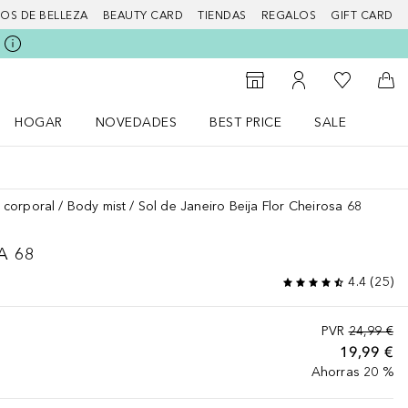
IOS DE BELLEZA
BEAUTY CARD
TIENDAS
REGALOS
GIFT CARD
Mi lista d
Al Storefinder
Mi cuenta
A l
HOGAR
NOVEDADES
BEST PRICE
SALE
Abrir menú Hogar
Abrir menú Novedades
Abrir menú Sal
 corporal
Body mist
Sol de Janeiro Beija Flor Cheirosa 68
A 68
4.4
(
25
)
PVR
24,99 €
19,99 €
Ahorras 20 %