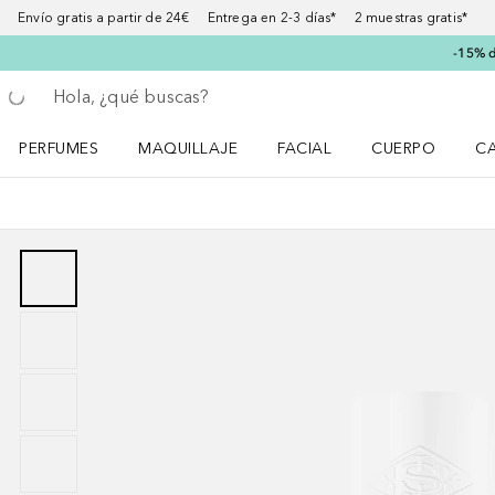
Envío gratis a partir de 24€ Entrega en 2-3 días* 2 muestras gratis*
-15% d
Regresar
Ejecutar búsqueda
PERFUMES
MAQUILLAJE
FACIAL
CUERPO
C
Abrir menú Perfumes
Abrir menú Maquillaje
Abrir menú Facial
Abrir menú Cuer
Ab