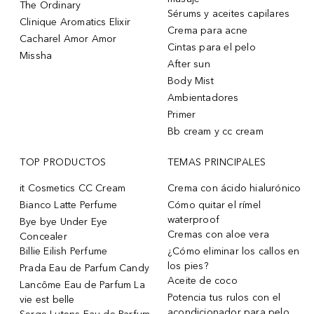
The Ordinary
Sérums y aceites capilares
Clinique Aromatics Elixir
Crema para acne
Cacharel Amor Amor
Cintas para el pelo
Missha
After sun
Body Mist
Ambientadores
Primer
Bb cream y cc cream
TOP PRODUCTOS
TEMAS PRINCIPALES
it Cosmetics CC Cream
Crema con ácido hialurónico
Bianco Latte Perfume
Cómo quitar el rímel
waterproof
Bye bye Under Eye
Cremas con aloe vera
Concealer
Billie Eilish Perfume
¿Cómo eliminar los callos en
los pies?
Prada Eau de Parfum Candy
Aceite de coco
Lancôme Eau de Parfum La
Potencia tus rulos con el
vie est belle
acondicionador para pelo