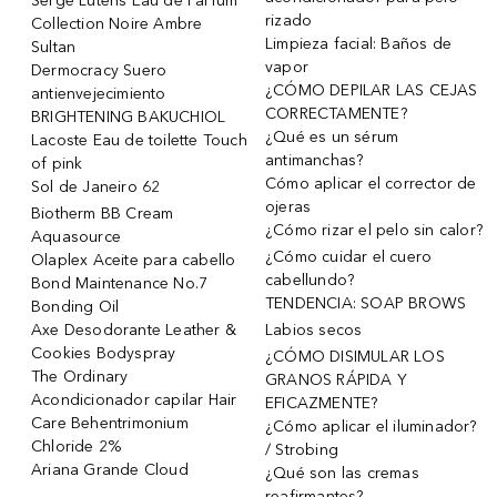
Serge Lutens Eau de Parfum
rizado
Collection Noire Ambre
Limpieza facial: Baños de
Sultan
vapor
Dermocracy Suero
¿CÓMO DEPILAR LAS CEJAS
antienvejecimiento
CORRECTAMENTE?
BRIGHTENING BAKUCHIOL
¿Qué es un sérum
Lacoste Eau de toilette Touch
antimanchas?
of pink
Cómo aplicar el corrector de
Sol de Janeiro 62
ojeras
Biotherm BB Cream
¿Cómo rizar el pelo sin calor?
Aquasource
¿Cómo cuidar el cuero
Olaplex Aceite para cabello
cabellundo?
Bond Maintenance No.7
TENDENCIA: SOAP BROWS
Bonding Oil
Axe Desodorante Leather &
Labios secos
Cookies Bodyspray
¿CÓMO DISIMULAR LOS
The Ordinary
GRANOS RÁPIDA Y
Acondicionador capilar Hair
EFICAZMENTE?
Care Behentrimonium
¿Cómo aplicar el iluminador?
Chloride 2%
/ Strobing
Ariana Grande Cloud
¿Qué son las cremas
reafirmantes?