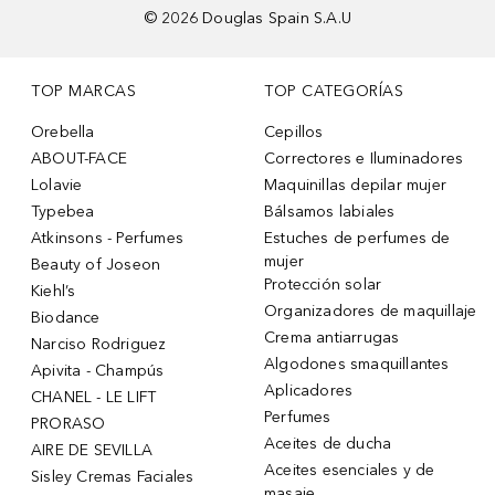
©
2026
Douglas Spain S.A.U
TOP MARCAS
TOP CATEGORÍAS
Orebella
Cepillos
ABOUT-FACE
Correctores e Iluminadores
Lolavie
Maquinillas depilar mujer
Typebea
Bálsamos labiales
Atkinsons - Perfumes
Estuches de perfumes de
mujer
Beauty of Joseon
Protección solar
Kiehl’s
Organizadores de maquillaje
Biodance
Crema antiarrugas
Narciso Rodriguez
Algodones smaquillantes
Apivita - Champús
Aplicadores
CHANEL - LE LIFT
Perfumes
PRORASO
Aceites de ducha
AIRE DE SEVILLA
Aceites esenciales y de
Sisley Cremas Faciales
masaje