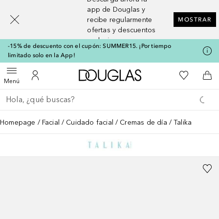
[navigation.slideout.screenreader]
app de Douglas y
recibe regularmente
MOSTRAR
ofertas y descuentos
exclusivos
-15% de descuento con el cupón: SUMMER15. ¡Por tiempo
limitado solo en la App!
A Douglas Home
Mi lista d
Abrir menú
Mi cuenta
A l
Menú
Regresar
Ejecutar búsqueda
Homepage
Facial
Cuidado facial
Cremas de día
Talika