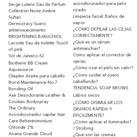
acondicionador para pelo
Serge Lutens Eau de Parfum
rizado
Collection Noire Ambre
Limpieza facial: Baños de
Sultan
vapor
Dermocracy Suero
¿CÓMO DEPILAR LAS CEJAS
antienvejecimiento
CORRECTAMENTE?
BRIGHTENING BAKUCHIOL
¿Qué es un sérum
Lacoste Eau de toilette Touch
antimanchas?
of pink
Cómo aplicar el corrector de
Sol de Janeiro 62
ojeras
Biotherm BB Cream
¿Cómo rizar el pelo sin calor?
Aquasource
¿Cómo cuidar el cuero
Olaplex Aceite para cabello
cabellundo?
Bond Maintenance No.7
TENDENCIA: SOAP BROWS
Bonding Oil
Axe Desodorante Leather &
Labios secos
Cookies Bodyspray
¿CÓMO DISIMULAR LOS
The Ordinary
GRANOS RÁPIDA Y
Acondicionador capilar Hair
EFICAZMENTE?
Care Behentrimonium
¿Cómo aplicar el iluminador?
Chloride 2%
/ Strobing
Ariana Grande Cloud
¿Qué son las cremas