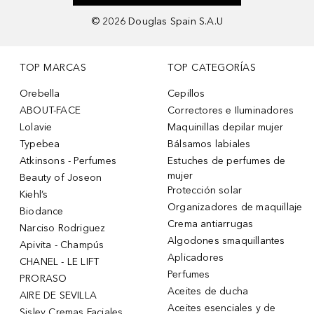
©
2026
Douglas Spain S.A.U
TOP MARCAS
TOP CATEGORÍAS
Orebella
Cepillos
ABOUT-FACE
Correctores e Iluminadores
Lolavie
Maquinillas depilar mujer
Typebea
Bálsamos labiales
Atkinsons - Perfumes
Estuches de perfumes de
mujer
Beauty of Joseon
Protección solar
Kiehl’s
Organizadores de maquillaje
Biodance
Crema antiarrugas
Narciso Rodriguez
Algodones smaquillantes
Apivita - Champús
Aplicadores
CHANEL - LE LIFT
Perfumes
PRORASO
Aceites de ducha
AIRE DE SEVILLA
Aceites esenciales y de
Sisley Cremas Faciales