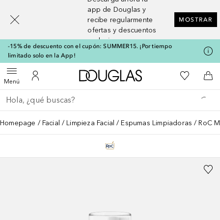
[navigation.slideout.screenreader]
app de Douglas y
recibe regularmente
MOSTRAR
ofertas y descuentos
exclusivos
-15% de descuento con el cupón: SUMMER15. ¡Por tiempo
limitado solo en la App!
A Douglas Home
Mi lista d
Abrir menú
Mi cuenta
A l
Menú
Regresar
Ejecutar búsqueda
Homepage
Facial
Limpieza Facial
Espumas Limpiadoras
RoC M