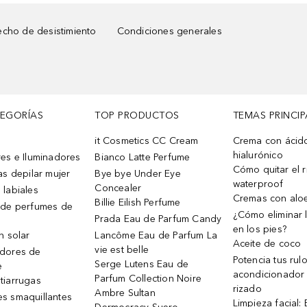
cho de desistimiento
Condiciones generales
TEGORÍAS
TOP PRODUCTOS
TEMAS PRINCIP
it Cosmetics CC Cream
Crema con ácid
hialurónico
es e Iluminadores
Bianco Latte Perfume
Cómo quitar el r
as depilar mujer
Bye bye Under Eye
waterproof
Concealer
 labiales
Cremas con alo
Billie Eilish Perfume
 de perfumes de
¿Cómo eliminar l
Prada Eau de Parfum Candy
en los pies?
n solar
Lancôme Eau de Parfum La
Aceite de coco
vie est belle
dores de
Potencia tus rul
Serge Lutens Eau de
e
acondicionador
Parfum Collection Noire
tiarrugas
rizado
Ambre Sultan
s smaquillantes
Limpieza facial: