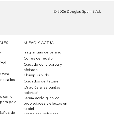
©
2026
Douglas Spain S.A.U
ALES
NUEVO Y ACTUAL
o
Fragrancias de verano
Cofres de regalo
ímel
Cuidado de la barba y
afeitado
e vera
Champu solido
os callos
Cuidados del tatuaje
¡Di adiós a las puntas
abiertas!
os con el
Serum ácido glicólico:
 para pelo
propiedades y efectos en
tu piel
 Baños de