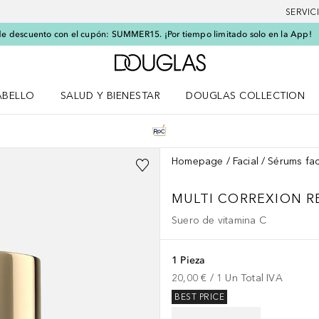
SERVIC
e descuento con el cupón: SUMMER15. ¡Por tiempo limitado solo en la App!
A Douglas Home
ABELLO
SALUD Y BIENESTAR
DOUGLAS COLLECTION
po
rir menú Cabello
Abrir menú Salud y bienestar
Homepage
Facial
Sérums fac
MULTI CORREXION R
Suero de vitamina C
1 Pieza
20,00 €
 / 
1
Un
Total IVA
BEST PRICE