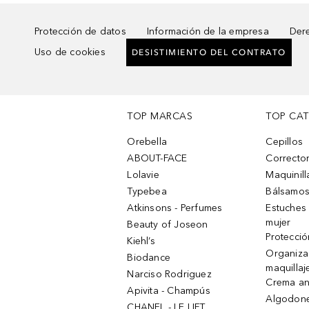
Protección de datos
Información de la empresa
Dere
Uso de cookies
DESISTIMIENTO DEL CONTRATO
TOP MARCAS
TOP CA
Orebella
Cepillos
ABOUT-FACE
Corrector
Lolavie
Maquinill
Typebea
Bálsamos
Atkinsons - Perfumes
Estuches
mujer
Beauty of Joseon
Protecció
Kiehl’s
Organiza
Biodance
maquillaj
Narciso Rodriguez
Crema an
Apivita - Champús
Algodone
CHANEL - LE LIFT