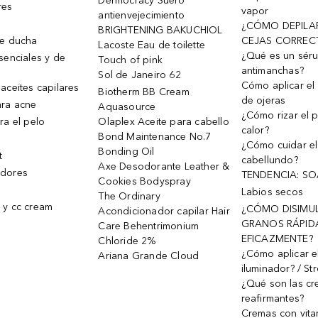
Dermocracy Suero
res
vapor
antienvejecimiento
¿CÓMO DEPILA
BRIGHTENING BAKUCHIOL
de ducha
CEJAS CORREC
Lacoste Eau de toilette
¿Qué es un sér
senciales y de
Touch of pink
antimanchas?
Sol de Janeiro 62
Cómo aplicar el 
aceites capilares
Biotherm BB Cream
de ojeras
ra acne
Aquasource
¿Cómo rizar el p
ra el pelo
Olaplex Aceite para cabello
calor?
Bond Maintenance No.7
¿Cómo cuidar el
Bonding Oil
t
cabellundo?
Axe Desodorante Leather &
dores
TENDENCIA: S
Cookies Bodyspray
Labios secos
The Ordinary
 y cc cream
¿CÓMO DISIMU
Acondicionador capilar Hair
GRANOS RÁPID
Care Behentrimonium
EFICAZMENTE?
Chloride 2%
¿Cómo aplicar e
Ariana Grande Cloud
iluminador? / St
¿Qué son las c
reafirmantes?
Cremas con vita