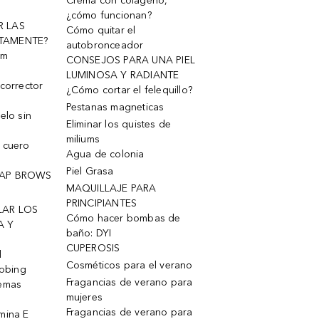
Crema con colágeno,
¿cómo funcionan?
R LAS
Cómo quitar el
TAMENTE?
autobronceador
um
CONSEJOS PARA UNA PIEL
LUMINOSA Y RADIANTE
corrector
¿Cómo cortar el felequillo?
Pestanas magneticas
elo sin
Eliminar los quistes de
miliums
 cuero
Agua de colonia
Piel Grasa
OAP BROWS
MAQUILLAJE PARA
PRINCIPIANTES
LAR LOS
Cómo hacer bombas de
A Y
baño: DYI
CUPEROSIS
l
Cosméticos para el verano
robing
Fragancias de verano para
remas
mujeres
Fragancias de verano para
mina E