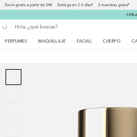
Envío gratis a partir de 24€ Entrega en 2-3 días* 2 muestras gratis*
-15% d
Regresar
Ejecutar búsqueda
PERFUMES
MAQUILLAJE
FACIAL
CUERPO
C
Abrir menú Perfumes
Abrir menú Maquillaje
Abrir menú Facial
Abrir menú Cuer
Ab