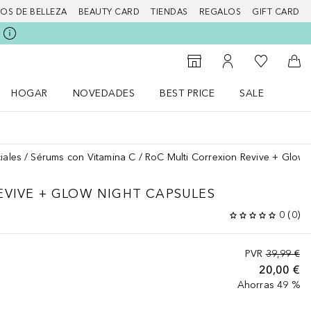
IOS DE BELLEZA
BEAUTY CARD
TIENDAS
REGALOS
GIFT CARD
Mi lista d
Al Storefinder
Mi cuenta
A l
HOGAR
NOVEDADES
BEST PRICE
SALE
Abrir menú Hogar
Abrir menú Novedades
Abrir menú Sal
iales
Sérums con Vitamina C
RoC Multi Correxion Revive + Glow 
EVIVE + GLOW
NIGHT CAPSULES
0
(
0
)
PVR
39,99 €
20,00 €
Ahorras 49 %