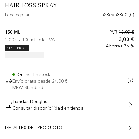
HAIR LOSS SPRAY
Laca capilar
0
(
0
)
150 ML
PVR
12,99 €
3,00 €
2,00 €
 / 
100
ml
Total IVA
Ahorras 76 %
BEST PRICE
Online
:
En stock
Envío gratis desde
24,00 €
MRW Standard
Tiendas Douglas
Consultar disponibilidad en tienda
AÑADIR AL CARRITO
DETALLES DEL PRODUCTO