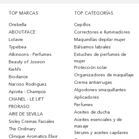
TOP MARCAS
TOP CATEGORÍAS
Orebella
Cepillos
ABOUT-FACE
Correctores e Iluminadores
Lolavie
Maquinillas depilar mujer
Typebea
Bálsamos labiales
Atkinsons - Perfumes
Estuches de perfumes de
mujer
Beauty of Joseon
Protección solar
Kiehl’s
Organizadores de maquillaje
Biodance
Crema antiarrugas
Narciso Rodriguez
Algodones smaquillantes
Apivita - Champús
Aplicadores
CHANEL - LE LIFT
Perfumes
PRORASO
Aceites de ducha
AIRE DE SEVILLA
Aceites esenciales y de
Sisley Cremas Faciales
masaje
The Ordinary
Sérums y aceites capilares
Clinique Aromatics Elixir