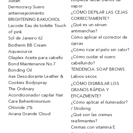
Sultan
vapor
Dermocracy Suero
¿CÓMO DEPILAR LAS CEJAS
antienvejecimiento
CORRECTAMENTE?
BRIGHTENING BAKUCHIOL
¿Qué es un sérum
Lacoste Eau de toilette Touch
antimanchas?
of pink
Cómo aplicar el corrector de
Sol de Janeiro 62
ojeras
Biotherm BB Cream
¿Cómo rizar el pelo sin calor?
Aquasource
¿Cómo cuidar el cuero
Olaplex Aceite para cabello
cabellundo?
Bond Maintenance No.7
TENDENCIA: SOAP BROWS
Bonding Oil
Axe Desodorante Leather &
Labios secos
Cookies Bodyspray
¿CÓMO DISIMULAR LOS
The Ordinary
GRANOS RÁPIDA Y
Acondicionador capilar Hair
EFICAZMENTE?
Care Behentrimonium
¿Cómo aplicar el iluminador?
Chloride 2%
/ Strobing
Ariana Grande Cloud
¿Qué son las cremas
reafirmantes?
Cremas con vitamina E