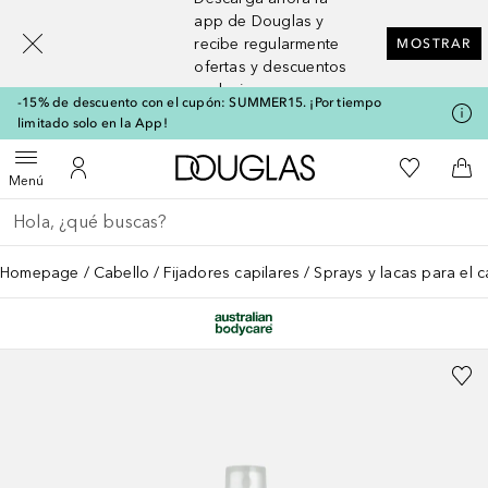
[navigation.slideout.screenreader]
app de Douglas y
recibe regularmente
MOSTRAR
ofertas y descuentos
exclusivos
-15% de descuento con el cupón: SUMMER15. ¡Por tiempo
limitado solo en la App!
A Douglas Home
Mi lista d
Abrir menú
Mi cuenta
A l
Menú
Regresar
Ejecutar búsqueda
Homepage
Cabello
Fijadores capilares
Sprays y lacas para el c