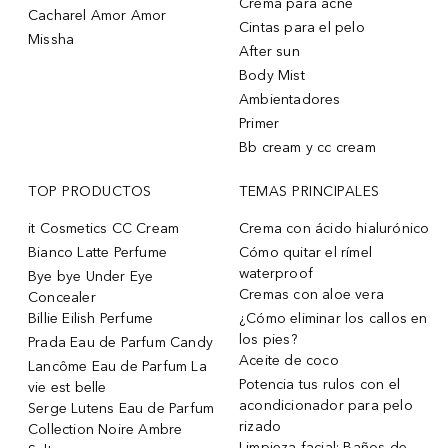
Crema para acne
Cacharel Amor Amor
Cintas para el pelo
Missha
After sun
Body Mist
Ambientadores
Primer
Bb cream y cc cream
TOP PRODUCTOS
TEMAS PRINCIPALES
it Cosmetics CC Cream
Crema con ácido hialurónico
Bianco Latte Perfume
Cómo quitar el rímel
waterproof
Bye bye Under Eye
Cremas con aloe vera
Concealer
Billie Eilish Perfume
¿Cómo eliminar los callos en
los pies?
Prada Eau de Parfum Candy
Aceite de coco
Lancôme Eau de Parfum La
Potencia tus rulos con el
vie est belle
acondicionador para pelo
Serge Lutens Eau de Parfum
rizado
Collection Noire Ambre
Limpieza facial: Baños de