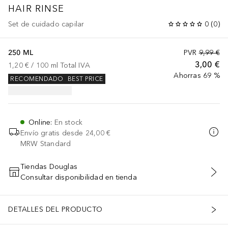
HAIR RINSE
Set de cuidado capilar
0
(
0
)
250 ML
PVR
9,99 €
3,00 €
1,20 €
 / 
100
ml
Total IVA
Ahorras 69 %
RECOMENDADO
BEST PRICE
Online
:
En stock
Envío gratis desde
24,00 €
MRW Standard
Tiendas Douglas
Consultar disponibilidad en tienda
AÑADIR AL CARRITO
DETALLES DEL PRODUCTO