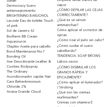
Sultan
vapor
Dermocracy Suero
¿CÓMO DEPILAR LAS CEJAS
antienvejecimiento
CORRECTAMENTE?
BRIGHTENING BAKUCHIOL
¿Qué es un sérum
Lacoste Eau de toilette Touch
antimanchas?
of pink
Cómo aplicar el corrector de
Sol de Janeiro 62
ojeras
Biotherm BB Cream
¿Cómo rizar el pelo sin calor?
Aquasource
¿Cómo cuidar el cuero
Olaplex Aceite para cabello
cabellundo?
Bond Maintenance No.7
TENDENCIA: SOAP BROWS
Bonding Oil
Axe Desodorante Leather &
Labios secos
Cookies Bodyspray
¿CÓMO DISIMULAR LOS
The Ordinary
GRANOS RÁPIDA Y
Acondicionador capilar Hair
EFICAZMENTE?
Care Behentrimonium
¿Cómo aplicar el iluminador?
Chloride 2%
/ Strobing
Ariana Grande Cloud
¿Qué son las cremas
reafirmantes?
Cremas con vitamina E