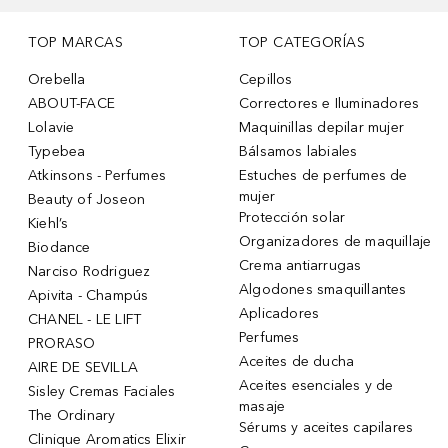
TOP MARCAS
TOP CATEGORÍAS
Orebella
Cepillos
ABOUT-FACE
Correctores e Iluminadores
Lolavie
Maquinillas depilar mujer
Typebea
Bálsamos labiales
Atkinsons - Perfumes
Estuches de perfumes de
mujer
Beauty of Joseon
Protección solar
Kiehl’s
Organizadores de maquillaje
Biodance
Crema antiarrugas
Narciso Rodriguez
Algodones smaquillantes
Apivita - Champús
Aplicadores
CHANEL - LE LIFT
Perfumes
PRORASO
Aceites de ducha
AIRE DE SEVILLA
Aceites esenciales y de
Sisley Cremas Faciales
masaje
The Ordinary
Sérums y aceites capilares
Clinique Aromatics Elixir