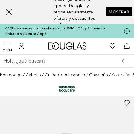
[navigation.slideout.screenreader]
app de Douglas y
recibe regularmente
MOSTRAR
ofertas y descuentos
exclusivos
-15% de descuento con el cupón: SUMMER15. ¡Por tiempo
limitado solo en la App!
A Douglas Home
Mi lista d
Abrir menú
Mi cuenta
A l
Menú
Regresar
Ejecutar búsqueda
Homepage
Cabello
Cuidado del cabello
Champús
Australian