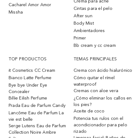
Crema para acne
Cacharel Amor Amor
Cintas para el pelo
Missha
After sun
Body Mist
Ambientadores
Primer
Bb cream y cc cream
TOP PRODUCTOS
TEMAS PRINCIPALES
it Cosmetics CC Cream
Crema con ácido hialurónico
Bianco Latte Perfume
Cómo quitar el rímel
waterproof
Bye bye Under Eye
Cremas con aloe vera
Concealer
Billie Eilish Perfume
¿Cómo eliminar los callos en
los pies?
Prada Eau de Parfum Candy
Aceite de coco
Lancôme Eau de Parfum La
Potencia tus rulos con el
vie est belle
acondicionador para pelo
Serge Lutens Eau de Parfum
rizado
Collection Noire Ambre
Limpieza facial: Baños de