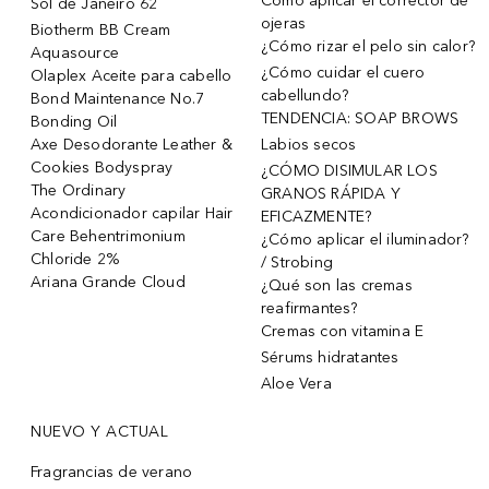
Cómo aplicar el corrector de
Sol de Janeiro 62
ojeras
Biotherm BB Cream
¿Cómo rizar el pelo sin calor?
Aquasource
¿Cómo cuidar el cuero
Olaplex Aceite para cabello
cabellundo?
Bond Maintenance No.7
TENDENCIA: SOAP BROWS
Bonding Oil
Axe Desodorante Leather &
Labios secos
Cookies Bodyspray
¿CÓMO DISIMULAR LOS
The Ordinary
GRANOS RÁPIDA Y
Acondicionador capilar Hair
EFICAZMENTE?
Care Behentrimonium
¿Cómo aplicar el iluminador?
Chloride 2%
/ Strobing
Ariana Grande Cloud
¿Qué son las cremas
reafirmantes?
Cremas con vitamina E
Sérums hidratantes
Aloe Vera
NUEVO Y ACTUAL
Fragrancias de verano