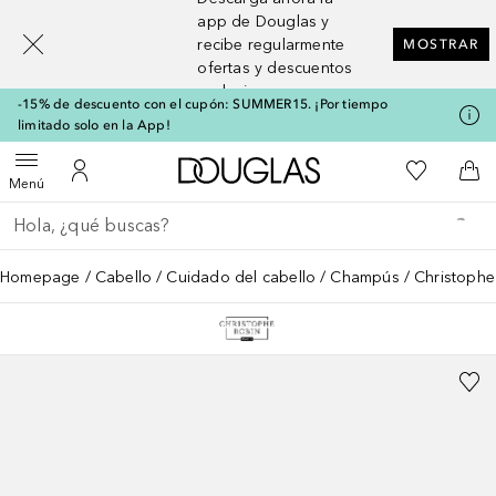
[navigation.slideout.screenreader]
app de Douglas y
recibe regularmente
MOSTRAR
ofertas y descuentos
exclusivos
-15% de descuento con el cupón: SUMMER15. ¡Por tiempo
limitado solo en la App!
A Douglas Home
Mi lista d
Abrir menú
Mi cuenta
A l
Menú
Regresar
Ejecutar búsqueda
Homepage
Cabello
Cuidado del cabello
Champús
Christophe