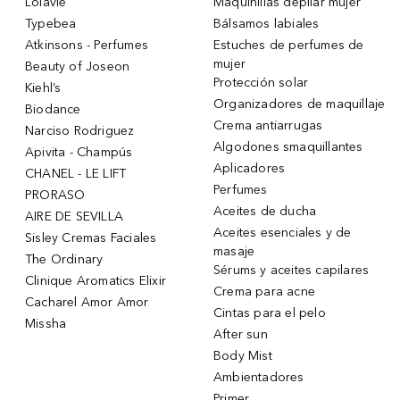
Lolavie
Maquinillas depilar mujer
Typebea
Bálsamos labiales
Atkinsons - Perfumes
Estuches de perfumes de
mujer
Beauty of Joseon
Protección solar
Kiehl’s
Organizadores de maquillaje
Biodance
Crema antiarrugas
Narciso Rodriguez
Algodones smaquillantes
Apivita - Champús
Aplicadores
CHANEL - LE LIFT
Perfumes
PRORASO
Aceites de ducha
AIRE DE SEVILLA
Aceites esenciales y de
Sisley Cremas Faciales
masaje
The Ordinary
Sérums y aceites capilares
Clinique Aromatics Elixir
Crema para acne
Cacharel Amor Amor
Cintas para el pelo
Missha
After sun
Body Mist
Ambientadores
Primer