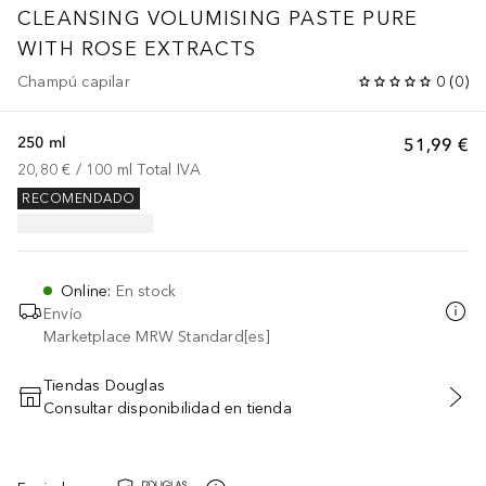
CLEANSING
VOLUMISING PASTE PURE
WITH ROSE EXTRACTS
Champú capilar
0
(
0
)
250 ml
51,99 €
20,80 €
 / 
100
ml
Total IVA
RECOMENDADO
Online
:
En stock
Envío
Marketplace MRW Standard[es]
Tiendas Douglas
Consultar disponibilidad en tienda
AÑADIR AL CARRITO