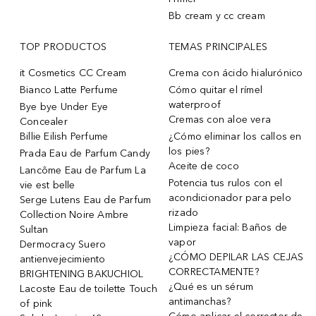
Bb cream y cc cream
TOP PRODUCTOS
TEMAS PRINCIPALES
it Cosmetics CC Cream
Crema con ácido hialurónico
Bianco Latte Perfume
Cómo quitar el rímel
waterproof
Bye bye Under Eye
Cremas con aloe vera
Concealer
Billie Eilish Perfume
¿Cómo eliminar los callos en
los pies?
Prada Eau de Parfum Candy
Aceite de coco
Lancôme Eau de Parfum La
Potencia tus rulos con el
vie est belle
acondicionador para pelo
Serge Lutens Eau de Parfum
rizado
Collection Noire Ambre
Limpieza facial: Baños de
Sultan
vapor
Dermocracy Suero
¿CÓMO DEPILAR LAS CEJAS
antienvejecimiento
CORRECTAMENTE?
BRIGHTENING BAKUCHIOL
¿Qué es un sérum
Lacoste Eau de toilette Touch
antimanchas?
of pink