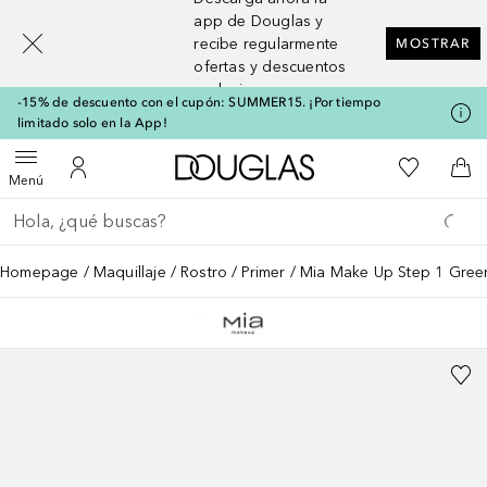
[navigation.slideout.screenreader]
app de Douglas y
recibe regularmente
MOSTRAR
ofertas y descuentos
exclusivos
-15% de descuento con el cupón: SUMMER15. ¡Por tiempo
limitado solo en la App!
A Douglas Home
Mi lista d
Abrir menú
Mi cuenta
A l
Menú
Regresar
Ejecutar búsqueda
Homepage
Maquillaje
Rostro
Primer
Mia Make Up Step 1 Gree