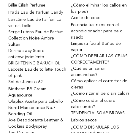
Billie Eilish Perfume
¿Cómo eliminar los callos en
los pies?
Prada Eau de Parfum Candy
Aceite de coco
Lancôme Eau de Parfum La
Potencia tus rulos con el
vie est belle
acondicionador para pelo
Serge Lutens Eau de Parfum
rizado
Collection Noire Ambre
Limpieza facial: Baños de
Sultan
vapor
Dermocracy Suero
¿CÓMO DEPILAR LAS CEJAS
antienvejecimiento
CORRECTAMENTE?
BRIGHTENING BAKUCHIOL
¿Qué es un sérum
Lacoste Eau de toilette Touch
antimanchas?
of pink
Cómo aplicar el corrector de
Sol de Janeiro 62
ojeras
Biotherm BB Cream
¿Cómo rizar el pelo sin calor?
Aquasource
¿Cómo cuidar el cuero
Olaplex Aceite para cabello
cabellundo?
Bond Maintenance No.7
TENDENCIA: SOAP BROWS
Bonding Oil
Axe Desodorante Leather &
Labios secos
Cookies Bodyspray
¿CÓMO DISIMULAR LOS
The Ordinary