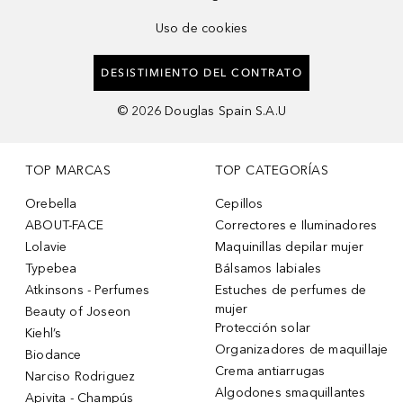
Uso de cookies
DESISTIMIENTO DEL CONTRATO
©
2026
Douglas Spain S.A.U
TOP MARCAS
TOP CATEGORÍAS
Orebella
Cepillos
ABOUT-FACE
Correctores e Iluminadores
Lolavie
Maquinillas depilar mujer
Typebea
Bálsamos labiales
Atkinsons - Perfumes
Estuches de perfumes de
mujer
Beauty of Joseon
Protección solar
Kiehl’s
Organizadores de maquillaje
Biodance
Crema antiarrugas
Narciso Rodriguez
Algodones smaquillantes
Apivita - Champús