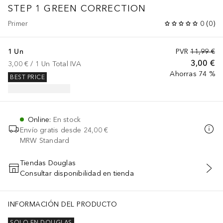
STEP 1 GREEN CORRECTION
Primer
0
(
0
)
1 Un
PVR
11,99 €
3,00 €
3,00 €
 / 
1
Un
Total IVA
Ahorras 74 %
BEST PRICE
Online
:
En stock
Envío gratis desde
24,00 €
MRW Standard
Tiendas Douglas
Consultar disponibilidad en tienda
AÑADIR AL CARRITO
INFORMACIÓN DEL PRODUCTO
SOLO EN DOUGLAS