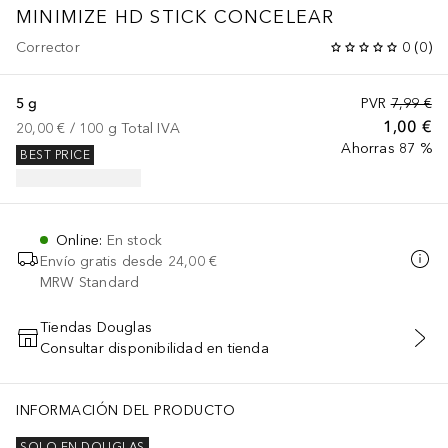
MINIMIZE HD STICK CONCELEAR
Corrector
0
(
0
)
5 g
PVR
7,99 €
1,00 €
20,00 €
 / 
100
g
Total IVA
Ahorras 87 %
BEST PRICE
Online
:
En stock
Envío gratis desde
24,00 €
MRW Standard
Tiendas Douglas
Consultar disponibilidad en tienda
AÑADIR AL CARRITO
INFORMACIÓN DEL PRODUCTO
SOLO EN DOUGLAS