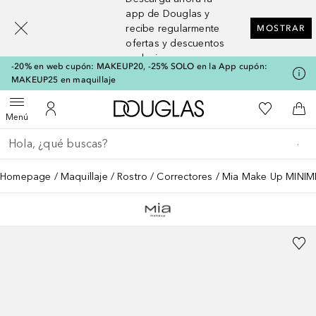
[navigation.slideout.screenreader]
app de Douglas y
recibe regularmente
MOSTRAR
ofertas y descuentos
exclusivos
-20% en web cupón: MAKEUP20, -25% SOLO en la App cupón:
MAKEUP25 en maquillaje
A Douglas Home
Mi lista d
Abrir menú
Mi cuenta
A l
Menú
Regresar
Ejecutar búsqueda
Homepage
Maquillaje
Rostro
Correctores
Mia Make Up MINI