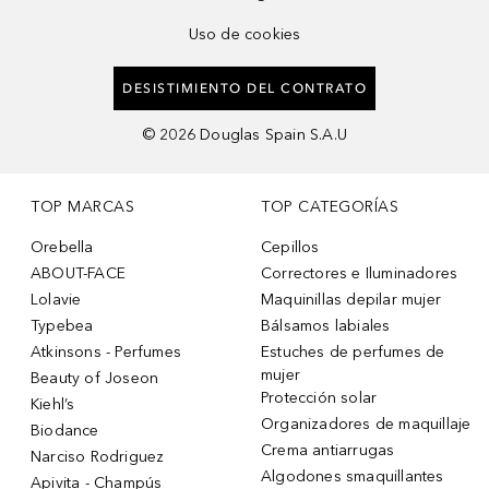
Uso de cookies
DESISTIMIENTO DEL CONTRATO
©
2026
Douglas Spain S.A.U
TOP MARCAS
TOP CATEGORÍAS
Orebella
Cepillos
ABOUT-FACE
Correctores e Iluminadores
Lolavie
Maquinillas depilar mujer
Typebea
Bálsamos labiales
Atkinsons - Perfumes
Estuches de perfumes de
mujer
Beauty of Joseon
Protección solar
Kiehl’s
Organizadores de maquillaje
Biodance
Crema antiarrugas
Narciso Rodriguez
Algodones smaquillantes
Apivita - Champús