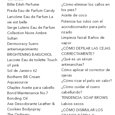
Billie Eilish Perfume
¿Cómo eliminar los callos en
los pies?
Prada Eau de Parfum Candy
Aceite de coco
Lancôme Eau de Parfum La
Potencia tus rulos con el
vie est belle
acondicionador para pelo
Serge Lutens Eau de Parfum
rizado
Collection Noire Ambre
Limpieza facial: Baños de
Sultan
vapor
Dermocracy Suero
¿CÓMO DEPILAR LAS CEJAS
antienvejecimiento
CORRECTAMENTE?
BRIGHTENING BAKUCHIOL
¿Qué es un sérum
Lacoste Eau de toilette Touch
antimanchas?
of pink
Cómo aplicar el corrector de
Sol de Janeiro 62
ojeras
Biotherm BB Cream
¿Cómo rizar el pelo sin calor?
Aquasource
¿Cómo cuidar el cuero
Olaplex Aceite para cabello
cabellundo?
Bond Maintenance No.7
TENDENCIA: SOAP BROWS
Bonding Oil
Axe Desodorante Leather &
Labios secos
Cookies Bodyspray
¿CÓMO DISIMULAR LOS
The Ordinary