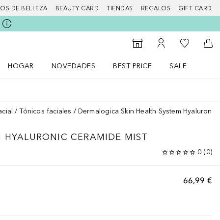
IOS DE BELLEZA
BEAUTY CARD
TIENDAS
REGALOS
GIFT CARD
Mi lista d
Al Storefinder
Mi cuenta
A l
HOGAR
NOVEDADES
BEST PRICE
SALE
Abrir menú Hogar
Abrir menú Novedades
Abrir menú Sal
acial
Tónicos faciales
Dermalogica Skin Health System Hyaluronic
M
HYALURONIC CERAMIDE MIST
0
(
0
)
66,99 €