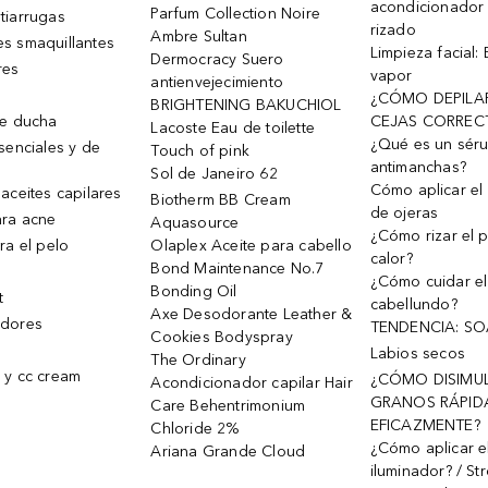
acondicionador
Parfum Collection Noire
tiarrugas
rizado
Ambre Sultan
s smaquillantes
Limpieza facial:
Dermocracy Suero
res
vapor
antienvejecimiento
¿CÓMO DEPILA
BRIGHTENING BAKUCHIOL
de ducha
CEJAS CORREC
Lacoste Eau de toilette
¿Qué es un sér
senciales y de
Touch of pink
antimanchas?
Sol de Janeiro 62
Cómo aplicar el 
aceites capilares
Biotherm BB Cream
de ojeras
ra acne
Aquasource
¿Cómo rizar el p
ra el pelo
Olaplex Aceite para cabello
calor?
Bond Maintenance No.7
¿Cómo cuidar el
Bonding Oil
t
cabellundo?
Axe Desodorante Leather &
dores
TENDENCIA: S
Cookies Bodyspray
Labios secos
The Ordinary
 y cc cream
¿CÓMO DISIMU
Acondicionador capilar Hair
GRANOS RÁPID
Care Behentrimonium
EFICAZMENTE?
Chloride 2%
¿Cómo aplicar e
Ariana Grande Cloud
iluminador? / St