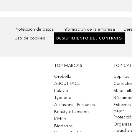
Protección de datos
Información de la empresa
Dere
Uso de cookies
DESISTIMIENTO DEL CONTRATO
TOP MARCAS
TOP CA
Orebella
Cepillos
ABOUT-FACE
Corrector
Lolavie
Maquinill
Typebea
Bálsamos
Atkinsons - Perfumes
Estuches
mujer
Beauty of Joseon
Protecció
Kiehl’s
Organiza
Biodance
maquillaj