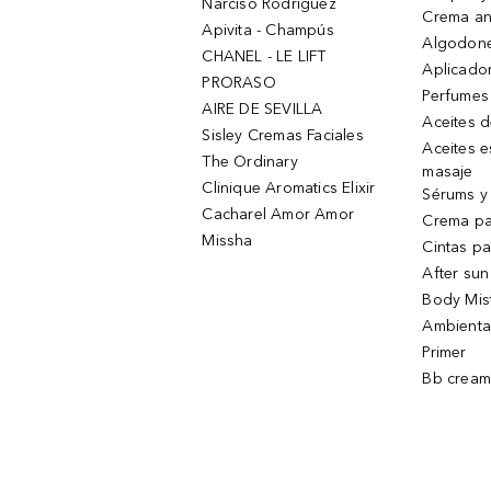
Narciso Rodriguez
Crema an
Apivita - Champús
Algodone
CHANEL - LE LIFT
Aplicado
PRORASO
Perfumes
AIRE DE SEVILLA
Aceites 
Sisley Cremas Faciales
Aceites e
The Ordinary
masaje
Clinique Aromatics Elixir
Sérums y 
Cacharel Amor Amor
Crema pa
Missha
Cintas pa
After sun
Body Mis
Ambienta
Primer
Bb cream