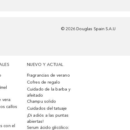
©
2026
Douglas Spain S.A.U
ALES
NUEVO Y ACTUAL
o
Fragrancias de verano
Cofres de regalo
ímel
Cuidado de la barba y
afeitado
e vera
Champu solido
os callos
Cuidados del tatuaje
¡Di adiós a las puntas
abiertas!
os con el
Serum ácido glicólico: