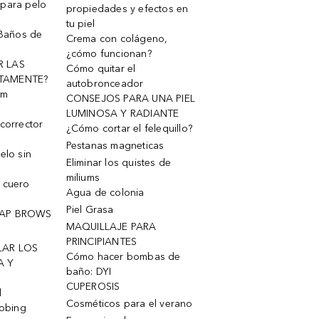
 para pelo
propiedades y efectos en
tu piel
 Baños de
Crema con colágeno,
¿cómo funcionan?
R LAS
Cómo quitar el
TAMENTE?
autobronceador
um
CONSEJOS PARA UNA PIEL
LUMINOSA Y RADIANTE
corrector
¿Cómo cortar el felequillo?
Pestanas magneticas
elo sin
Eliminar los quistes de
miliums
 cuero
Agua de colonia
Piel Grasa
OAP BROWS
MAQUILLAJE PARA
PRINCIPIANTES
LAR LOS
Cómo hacer bombas de
A Y
baño: DYI
CUPEROSIS
l
Cosméticos para el verano
robing