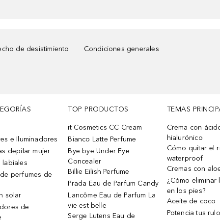
cho de desistimiento
Condiciones generales
TEGORÍAS
TOP PRODUCTOS
TEMAS PRINCIP
it Cosmetics CC Cream
Crema con ácid
hialurónico
es e Iluminadores
Bianco Latte Perfume
Cómo quitar el r
as depilar mujer
Bye bye Under Eye
waterproof
Concealer
 labiales
Cremas con alo
Billie Eilish Perfume
 de perfumes de
¿Cómo eliminar l
Prada Eau de Parfum Candy
en los pies?
n solar
Lancôme Eau de Parfum La
Aceite de coco
vie est belle
dores de
Potencia tus rul
Serge Lutens Eau de
e