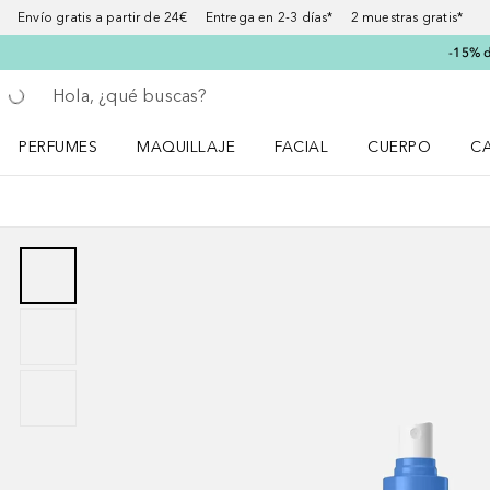
Envío gratis a partir de 24€ Entrega en 2-3 días* 2 muestras gratis*
-15% d
Regresar
Ejecutar búsqueda
PERFUMES
MAQUILLAJE
FACIAL
CUERPO
C
Abrir menú Perfumes
Abrir menú Maquillaje
Abrir menú Facial
Abrir menú Cuer
Ab