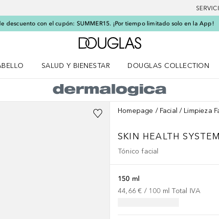
SERVIC
e descuento con el cupón: SUMMER15. ¡Por tiempo limitado solo en la App!
A Douglas Home
ABELLO
SALUD Y BIENESTAR
DOUGLAS COLLECTION
po
rir menú Cabello
Abrir menú Salud y bienestar
Homepage
Facial
Limpieza F
SKIN HEALTH SYSTE
Tónico facial
150 ml
44,66 €
 / 
100
ml
Total IVA