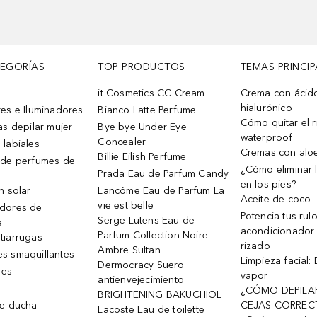
TEGORÍAS
TOP PRODUCTOS
TEMAS PRINCIP
it Cosmetics CC Cream
Crema con ácid
hialurónico
es e Iluminadores
Bianco Latte Perfume
Cómo quitar el r
as depilar mujer
Bye bye Under Eye
waterproof
Concealer
 labiales
Cremas con alo
Billie Eilish Perfume
 de perfumes de
¿Cómo eliminar l
Prada Eau de Parfum Candy
en los pies?
n solar
Lancôme Eau de Parfum La
Aceite de coco
vie est belle
dores de
Potencia tus rul
Serge Lutens Eau de
e
acondicionador
Parfum Collection Noire
tiarrugas
rizado
Ambre Sultan
s smaquillantes
Limpieza facial:
Dermocracy Suero
res
vapor
antienvejecimiento
¿CÓMO DEPILA
BRIGHTENING BAKUCHIOL
de ducha
CEJAS CORREC
Lacoste Eau de toilette