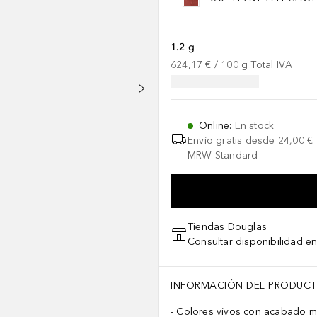
1.2 g
624,17 €
 / 
100
g
Total IVA
Online
:
En stock
Envío gratis desde
24,00 €
MRW Standard
Tiendas Douglas
Consultar disponibilidad en
INFORMACIÓN DEL PRODUC
Colores vivos con acabado m