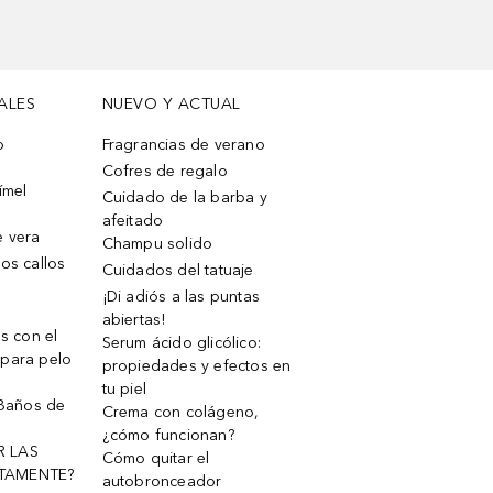
ALES
NUEVO Y ACTUAL
o
Fragrancias de verano
Cofres de regalo
ímel
Cuidado de la barba y
afeitado
e vera
Champu solido
os callos
Cuidados del tatuaje
¡Di adiós a las puntas
abiertas!
os con el
Serum ácido glicólico:
 para pelo
propiedades y efectos en
tu piel
 Baños de
Crema con colágeno,
¿cómo funcionan?
R LAS
Cómo quitar el
TAMENTE?
autobronceador