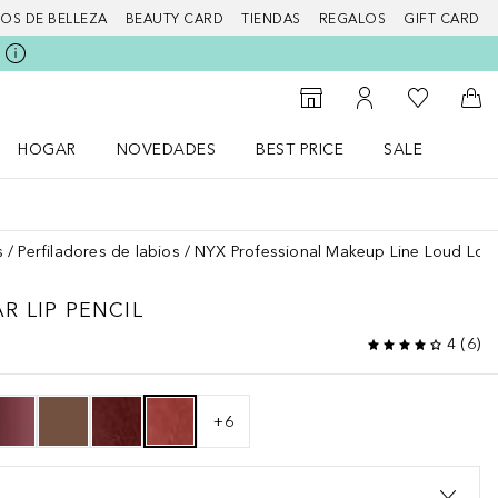
IOS DE BELLEZA
BEAUTY CARD
TIENDAS
REGALOS
GIFT CARD
Mi lista d
Al Storefinder
Mi cuenta
A l
HOGAR
NOVEDADES
BEST PRICE
SALE
Abrir menú Hogar
Abrir menú Novedades
Abrir menú Sal
s
Perfiladores de labios
NYX Professional Makeup Line Loud Long
R LIP PENCIL
4
(
6
)
+
6