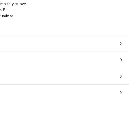
emosa y suave
a E
ifuminar
s