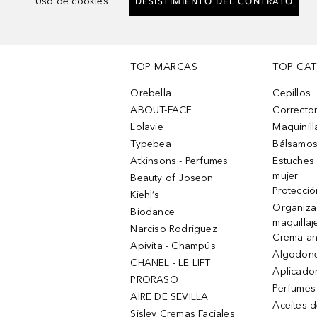
Uso de cookies
DESISTIMIENTO DEL CONTRATO
TOP MARCAS
TOP CA
Orebella
Cepillos
ABOUT-FACE
Corrector
Lolavie
Maquinill
Typebea
Bálsamos
Atkinsons - Perfumes
Estuches
mujer
Beauty of Joseon
Protecció
Kiehl’s
Organiza
Biodance
maquillaj
Narciso Rodriguez
Crema an
Apivita - Champús
Algodone
CHANEL - LE LIFT
Aplicado
PRORASO
Perfumes
AIRE DE SEVILLA
Aceites 
Sisley Cremas Faciales