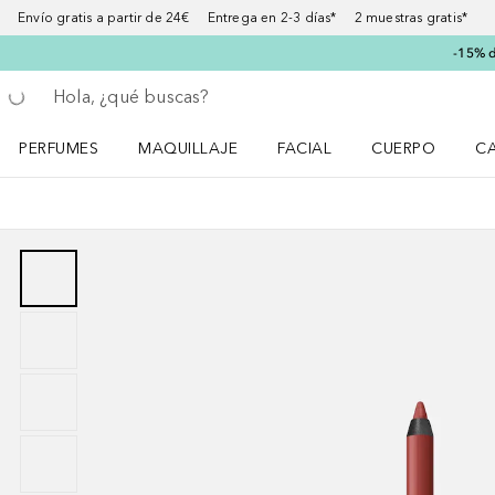
Envío gratis a partir de 24€ Entrega en 2-3 días* 2 muestras gratis*
-15% d
Regresar
Ejecutar búsqueda
PERFUMES
MAQUILLAJE
FACIAL
CUERPO
C
Abrir menú Perfumes
Abrir menú Maquillaje
Abrir menú Facial
Abrir menú Cuer
Ab