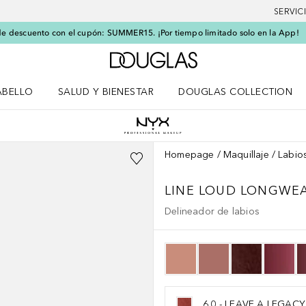
SERVIC
e descuento con el cupón: SUMMER15. ¡Por tiempo limitado solo en la App!
A Douglas Home
ABELLO
SALUD Y BIENESTAR
DOUGLAS COLLECTION
po
rir menú Cabello
Abrir menú Salud y bienestar
Homepage
Maquillaje
Labio
LINE LOUD LONGWEA
Delineador de labios
6.0 - LEAVE A LEGACY