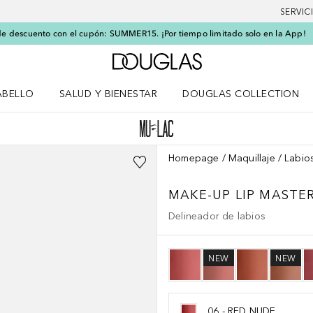
SERVIC
e descuento con el cupón: SUMMER15. ¡Por tiempo limitado solo en la App!
A Douglas Home
ABELLO
SALUD Y BIENESTAR
DOUGLAS COLLECTION
po
rir menú Cabello
Abrir menú Salud y bienestar
Homepage
Maquillaje
Labio
MAKE-UP
LIP MASTE
Delineador de labios
NEW
NEW
06 - RED NUDE