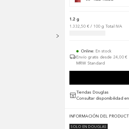
1.2 g
1.332,50 €
 / 
100
g
Total IVA
Online
:
En stock
Envío gratis desde
24,00 €
MRW Standard
Tiendas Douglas
Consultar disponibilidad en
INFORMACIÓN DEL PRODUC
SOLO EN DOUGLAS