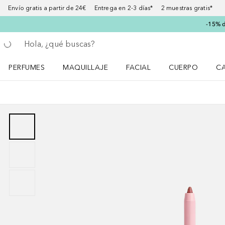
Envío gratis a partir de 24€ Entrega en 2-3 días* 2 muestras gratis*
-15% d
Regresar
Ejecutar búsqueda
PERFUMES
MAQUILLAJE
FACIAL
CUERPO
C
Abrir menú Perfumes
Abrir menú Maquillaje
Abrir menú Facial
Abrir menú Cuer
Ab