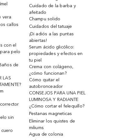
ímel
Cuidado de la barba y
afeitado
e vera
Champu solido
os callos
Cuidados del tatuaje
¡Di adiós a las puntas
abiertas!
os con el
Serum ácido glicólico:
 para pelo
propiedades y efectos en
tu piel
 Baños de
Crema con colágeno,
¿cómo funcionan?
R LAS
Cómo quitar el
TAMENTE?
autobronceador
um
CONSEJOS PARA UNA PIEL
LUMINOSA Y RADIANTE
corrector
¿Cómo cortar el felequillo?
Pestanas magneticas
elo sin
Eliminar los quistes de
miliums
 cuero
Agua de colonia