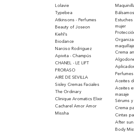
Lolavie
Maquinill
Typebea
Bálsamos
Atkinsons - Perfumes
Estuches
mujer
Beauty of Joseon
Protecció
Kiehl’s
Organiza
Biodance
maquillaj
Narciso Rodriguez
Crema an
Apivita - Champús
Algodone
CHANEL - LE LIFT
Aplicado
PRORASO
Perfumes
AIRE DE SEVILLA
Aceites 
Sisley Cremas Faciales
Aceites e
The Ordinary
masaje
Clinique Aromatics Elixir
Sérums y 
Cacharel Amor Amor
Crema pa
Missha
Cintas pa
After sun
Body Mis