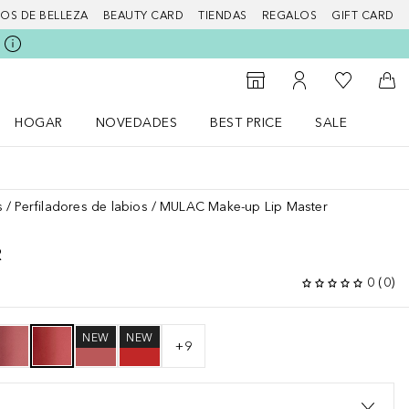
IOS DE BELLEZA
BEAUTY CARD
TIENDAS
REGALOS
GIFT CARD
Mi lista d
Al Storefinder
Mi cuenta
A l
HOGAR
NOVEDADES
BEST PRICE
SALE
Abrir menú Hogar
Abrir menú Novedades
Abrir menú Sal
s
Perfiladores de labios
MULAC Make-up Lip Master
R
0
(
0
)
NEW
NEW
+
9