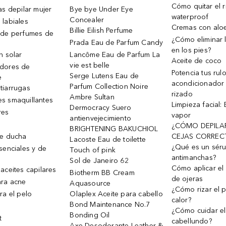
Cómo quitar el r
as depilar mujer
Bye bye Under Eye
waterproof
Concealer
 labiales
Cremas con alo
Billie Eilish Perfume
 de perfumes de
¿Cómo eliminar l
Prada Eau de Parfum Candy
en los pies?
n solar
Lancôme Eau de Parfum La
Aceite de coco
vie est belle
dores de
Potencia tus rul
Serge Lutens Eau de
e
acondicionador
Parfum Collection Noire
tiarrugas
rizado
Ambre Sultan
s smaquillantes
Limpieza facial:
Dermocracy Suero
res
vapor
antienvejecimiento
¿CÓMO DEPILA
BRIGHTENING BAKUCHIOL
de ducha
CEJAS CORREC
Lacoste Eau de toilette
¿Qué es un sér
senciales y de
Touch of pink
antimanchas?
Sol de Janeiro 62
Cómo aplicar el 
aceites capilares
Biotherm BB Cream
de ojeras
ra acne
Aquasource
¿Cómo rizar el p
ra el pelo
Olaplex Aceite para cabello
calor?
Bond Maintenance No.7
¿Cómo cuidar el
Bonding Oil
t
cabellundo?
Axe Desodorante Leather &