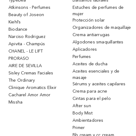
Typebea
Bálsamos labiales
Atkinsons - Perfumes
Estuches de perfumes de
mujer
Beauty of Joseon
Protección solar
Kiehl’s
Organizadores de maquillaje
Biodance
Crema antiarrugas
Narciso Rodriguez
Algodones smaquillantes
Apivita - Champús
Aplicadores
CHANEL - LE LIFT
Perfumes
PRORASO
Aceites de ducha
AIRE DE SEVILLA
Aceites esenciales y de
Sisley Cremas Faciales
masaje
The Ordinary
Sérums y aceites capilares
Clinique Aromatics Elixir
Crema para acne
Cacharel Amor Amor
Cintas para el pelo
Missha
After sun
Body Mist
Ambientadores
Primer
Bb cream y cc cream