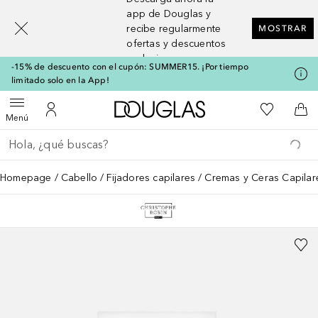
[navigation.slideout.screenreader]
app de Douglas y
recibe regularmente
MOSTRAR
ofertas y descuentos
exclusivos
-15% de descuento con el cupón: SUMMER15. ¡Por tiempo
limitado solo en la App!
A Douglas Home
Mi lista d
Abrir menú
Mi cuenta
A l
Menú
Regresar
Ejecutar búsqueda
Homepage
Cabello
Fijadores capilares
Cremas y Ceras Capilar