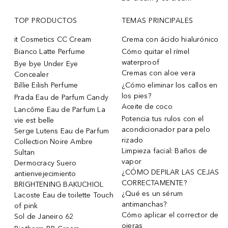
TOP PRODUCTOS
TEMAS PRINCIPALES
it Cosmetics CC Cream
Crema con ácido hialurónico
Bianco Latte Perfume
Cómo quitar el rímel
waterproof
Bye bye Under Eye
Cremas con aloe vera
Concealer
Billie Eilish Perfume
¿Cómo eliminar los callos en
los pies?
Prada Eau de Parfum Candy
Aceite de coco
Lancôme Eau de Parfum La
Potencia tus rulos con el
vie est belle
acondicionador para pelo
Serge Lutens Eau de Parfum
rizado
Collection Noire Ambre
Limpieza facial: Baños de
Sultan
vapor
Dermocracy Suero
¿CÓMO DEPILAR LAS CEJAS
antienvejecimiento
CORRECTAMENTE?
BRIGHTENING BAKUCHIOL
¿Qué es un sérum
Lacoste Eau de toilette Touch
antimanchas?
of pink
Cómo aplicar el corrector de
Sol de Janeiro 62
ojeras