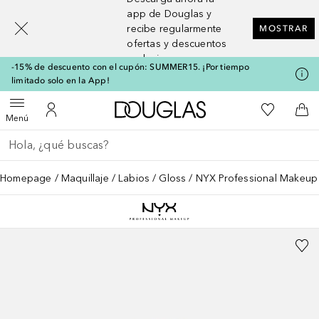
[navigation.slideout.screenreader]
app de Douglas y
recibe regularmente
MOSTRAR
ofertas y descuentos
exclusivos
-15% de descuento con el cupón: SUMMER15. ¡Por tiempo
limitado solo en la App!
A Douglas Home
Mi lista d
Abrir menú
Mi cuenta
A l
Menú
Regresar
Ejecutar búsqueda
Homepage
Maquillaje
Labios
Gloss
NYX Professional Makeup F