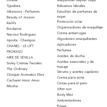
Lolavie
Maquinillas depilar mujer
Typebea
Bálsamos labiales
Atkinsons - Perfumes
Estuches de perfumes de
mujer
Beauty of Joseon
Protección solar
Kiehl’s
Organizadores de maquillaje
Biodance
Crema antiarrugas
Narciso Rodriguez
Algodones smaquillantes
Apivita - Champús
Aplicadores
CHANEL - LE LIFT
Perfumes
PRORASO
Aceites de ducha
AIRE DE SEVILLA
Aceites esenciales y de
Sisley Cremas Faciales
masaje
The Ordinary
Sérums y aceites capilares
Clinique Aromatics Elixir
Crema para acne
Cacharel Amor Amor
Cintas para el pelo
Missha
After sun
Body Mist
Ambientadores
Primer