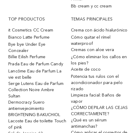
Bb cream y cc cream
TOP PRODUCTOS
TEMAS PRINCIPALES
it Cosmetics CC Cream
Crema con ácido hialurónico
Bianco Latte Perfume
Cómo quitar el rímel
waterproof
Bye bye Under Eye
Cremas con aloe vera
Concealer
Billie Eilish Perfume
¿Cómo eliminar los callos en
los pies?
Prada Eau de Parfum Candy
Aceite de coco
Lancôme Eau de Parfum La
Potencia tus rulos con el
vie est belle
acondicionador para pelo
Serge Lutens Eau de Parfum
rizado
Collection Noire Ambre
Limpieza facial: Baños de
Sultan
vapor
Dermocracy Suero
¿CÓMO DEPILAR LAS CEJAS
antienvejecimiento
CORRECTAMENTE?
BRIGHTENING BAKUCHIOL
¿Qué es un sérum
Lacoste Eau de toilette Touch
antimanchas?
of pink
Cómo aplicar el corrector de