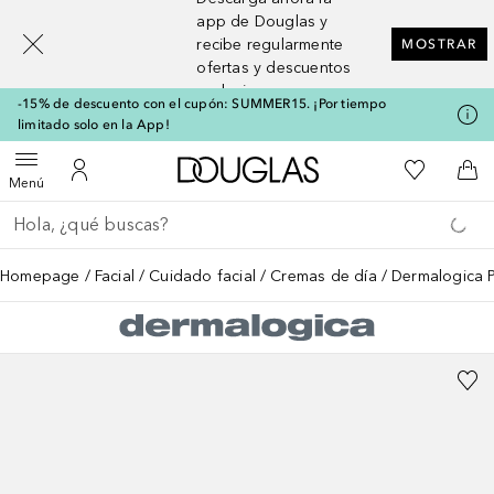
[navigation.slideout.screenreader]
app de Douglas y
recibe regularmente
MOSTRAR
ofertas y descuentos
exclusivos
-15% de descuento con el cupón: SUMMER15. ¡Por tiempo
limitado solo en la App!
A Douglas Home
Mi lista d
Abrir menú
Mi cuenta
A l
Menú
Regresar
Ejecutar búsqueda
Homepage
Facial
Cuidado facial
Cremas de día
Dermalogica 