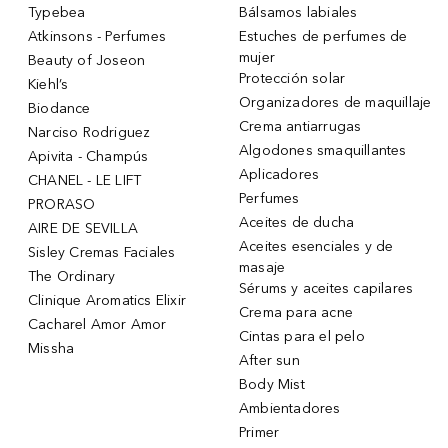
Typebea
Bálsamos labiales
Atkinsons - Perfumes
Estuches de perfumes de
mujer
Beauty of Joseon
Protección solar
Kiehl’s
Organizadores de maquillaje
Biodance
Crema antiarrugas
Narciso Rodriguez
Algodones smaquillantes
Apivita - Champús
Aplicadores
CHANEL - LE LIFT
Perfumes
PRORASO
Aceites de ducha
AIRE DE SEVILLA
Aceites esenciales y de
Sisley Cremas Faciales
masaje
The Ordinary
Sérums y aceites capilares
Clinique Aromatics Elixir
Crema para acne
Cacharel Amor Amor
Cintas para el pelo
Missha
After sun
Body Mist
Ambientadores
Primer