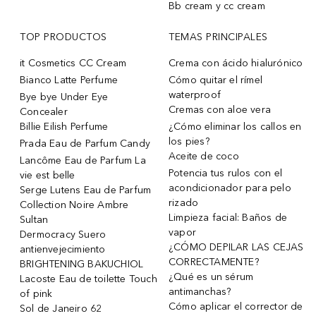
Bb cream y cc cream
TOP PRODUCTOS
TEMAS PRINCIPALES
it Cosmetics CC Cream
Crema con ácido hialurónico
Bianco Latte Perfume
Cómo quitar el rímel
waterproof
Bye bye Under Eye
Cremas con aloe vera
Concealer
Billie Eilish Perfume
¿Cómo eliminar los callos en
los pies?
Prada Eau de Parfum Candy
Aceite de coco
Lancôme Eau de Parfum La
Potencia tus rulos con el
vie est belle
acondicionador para pelo
Serge Lutens Eau de Parfum
rizado
Collection Noire Ambre
Limpieza facial: Baños de
Sultan
vapor
Dermocracy Suero
¿CÓMO DEPILAR LAS CEJAS
antienvejecimiento
CORRECTAMENTE?
BRIGHTENING BAKUCHIOL
¿Qué es un sérum
Lacoste Eau de toilette Touch
antimanchas?
of pink
Cómo aplicar el corrector de
Sol de Janeiro 62