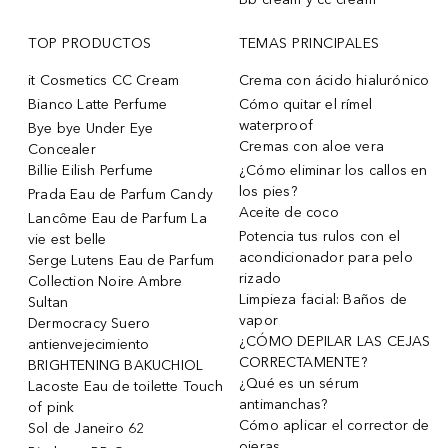
TOP PRODUCTOS
TEMAS PRINCIPALES
it Cosmetics CC Cream
Crema con ácido hialurónico
Bianco Latte Perfume
Cómo quitar el rímel
waterproof
Bye bye Under Eye
Cremas con aloe vera
Concealer
Billie Eilish Perfume
¿Cómo eliminar los callos en
los pies?
Prada Eau de Parfum Candy
Aceite de coco
Lancôme Eau de Parfum La
Potencia tus rulos con el
vie est belle
acondicionador para pelo
Serge Lutens Eau de Parfum
rizado
Collection Noire Ambre
Limpieza facial: Baños de
Sultan
vapor
Dermocracy Suero
¿CÓMO DEPILAR LAS CEJAS
antienvejecimiento
CORRECTAMENTE?
BRIGHTENING BAKUCHIOL
¿Qué es un sérum
Lacoste Eau de toilette Touch
antimanchas?
of pink
Cómo aplicar el corrector de
Sol de Janeiro 62
ojeras