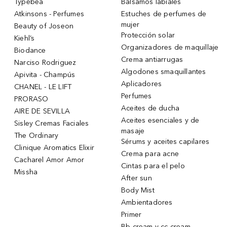
Typebea
Bálsamos labiales
Atkinsons - Perfumes
Estuches de perfumes de
mujer
Beauty of Joseon
Protección solar
Kiehl’s
Organizadores de maquillaje
Biodance
Crema antiarrugas
Narciso Rodriguez
Algodones smaquillantes
Apivita - Champús
Aplicadores
CHANEL - LE LIFT
Perfumes
PRORASO
Aceites de ducha
AIRE DE SEVILLA
Aceites esenciales y de
Sisley Cremas Faciales
masaje
The Ordinary
Sérums y aceites capilares
Clinique Aromatics Elixir
Crema para acne
Cacharel Amor Amor
Cintas para el pelo
Missha
After sun
Body Mist
Ambientadores
Primer
Bb cream y cc cream