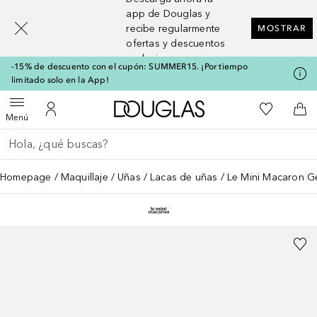
[navigation.slideout.screenreader]
app de Douglas y
recibe regularmente
MOSTRAR
ofertas y descuentos
exclusivos
-15% de descuento con el cupón: SUMMER15. ¡Por tiempo
limitado solo en la App!
A Douglas Home
Mi lista d
Abrir menú
Mi cuenta
A l
Menú
Regresar
Ejecutar búsqueda
Homepage
Maquillaje
Uñas
Lacas de uñas
Le Mini Macaron Ge