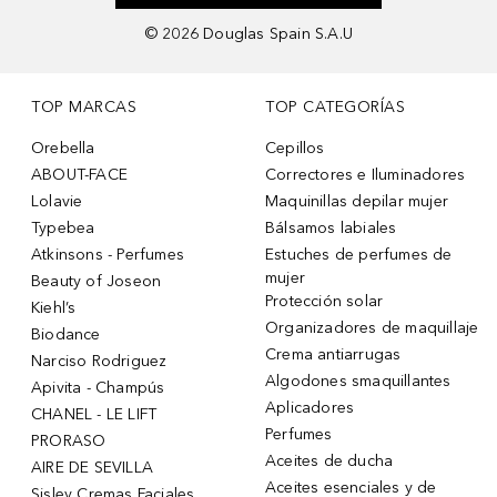
©
2026
Douglas Spain S.A.U
TOP MARCAS
TOP CATEGORÍAS
Orebella
Cepillos
ABOUT-FACE
Correctores e Iluminadores
Lolavie
Maquinillas depilar mujer
Typebea
Bálsamos labiales
Atkinsons - Perfumes
Estuches de perfumes de
mujer
Beauty of Joseon
Protección solar
Kiehl’s
Organizadores de maquillaje
Biodance
Crema antiarrugas
Narciso Rodriguez
Algodones smaquillantes
Apivita - Champús
Aplicadores
CHANEL - LE LIFT
Perfumes
PRORASO
Aceites de ducha
AIRE DE SEVILLA
Aceites esenciales y de
Sisley Cremas Faciales