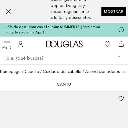
[navigation.slideout.screenreader]
app de Douglas y
recibe regularmente
MOSTRAR
ofertas y descuentos
exclusivos
-15% de descuento con el cupón: SUMMER15. ¡Por tiempo
limitado solo en la App!
A Douglas Home
Mi lista d
Abrir menú
Mi cuenta
A l
Menú
Regresar
Ejecutar búsqueda
Homepage
Cabello
Cuidado del cabello
Acondicionadores sin
CANTU