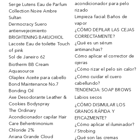
acondicionador para pelo
Serge Lutens Eau de Parfum
rizado
Collection Noire Ambre
Limpieza facial: Baños de
Sultan
vapor
Dermocracy Suero
¿CÓMO DEPILAR LAS CEJAS
antienvejecimiento
CORRECTAMENTE?
BRIGHTENING BAKUCHIOL
¿Qué es un sérum
Lacoste Eau de toilette Touch
antimanchas?
of pink
Cómo aplicar el corrector de
Sol de Janeiro 62
ojeras
Biotherm BB Cream
¿Cómo rizar el pelo sin calor?
Aquasource
¿Cómo cuidar el cuero
Olaplex Aceite para cabello
cabellundo?
Bond Maintenance No.7
TENDENCIA: SOAP BROWS
Bonding Oil
Axe Desodorante Leather &
Labios secos
Cookies Bodyspray
¿CÓMO DISIMULAR LOS
The Ordinary
GRANOS RÁPIDA Y
Acondicionador capilar Hair
EFICAZMENTE?
Care Behentrimonium
¿Cómo aplicar el iluminador?
Chloride 2%
/ Strobing
Ariana Grande Cloud
¿Qué son las cremas