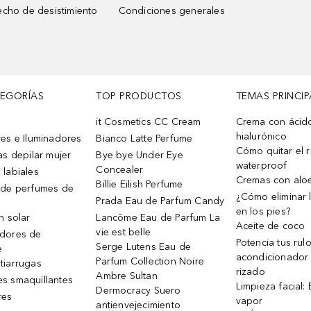
cho de desistimiento
Condiciones generales
TEGORÍAS
TOP PRODUCTOS
TEMAS PRINCIP
it Cosmetics CC Cream
Crema con ácid
hialurónico
es e Iluminadores
Bianco Latte Perfume
Cómo quitar el r
as depilar mujer
Bye bye Under Eye
waterproof
Concealer
 labiales
Cremas con alo
Billie Eilish Perfume
 de perfumes de
¿Cómo eliminar l
Prada Eau de Parfum Candy
en los pies?
n solar
Lancôme Eau de Parfum La
Aceite de coco
vie est belle
dores de
Potencia tus rul
Serge Lutens Eau de
e
acondicionador
Parfum Collection Noire
tiarrugas
rizado
Ambre Sultan
s smaquillantes
Limpieza facial:
Dermocracy Suero
res
vapor
antienvejecimiento