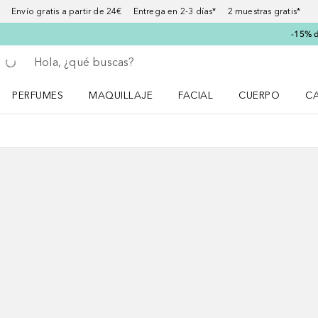
Envío gratis a partir de 24€ Entrega en 2-3 días* 2 muestras gratis*
-15% d
Regresar
Ejecutar búsqueda
PERFUMES
MAQUILLAJE
FACIAL
CUERPO
C
Abrir menú Perfumes
Abrir menú Maquillaje
Abrir menú Facial
Abrir menú Cuer
Ab