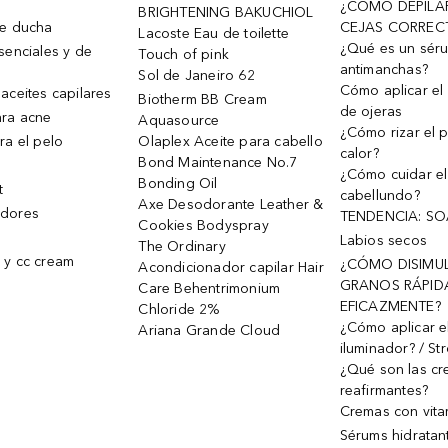
¿CÓMO DEPILA
BRIGHTENING BAKUCHIOL
de ducha
CEJAS CORREC
Lacoste Eau de toilette
¿Qué es un sér
senciales y de
Touch of pink
antimanchas?
Sol de Janeiro 62
Cómo aplicar el 
aceites capilares
Biotherm BB Cream
de ojeras
ra acne
Aquasource
¿Cómo rizar el p
ra el pelo
Olaplex Aceite para cabello
calor?
Bond Maintenance No.7
¿Cómo cuidar el
Bonding Oil
t
cabellundo?
Axe Desodorante Leather &
dores
TENDENCIA: S
Cookies Bodyspray
Labios secos
The Ordinary
 y cc cream
¿CÓMO DISIMU
Acondicionador capilar Hair
GRANOS RÁPID
Care Behentrimonium
EFICAZMENTE?
Chloride 2%
¿Cómo aplicar e
Ariana Grande Cloud
iluminador? / St
¿Qué son las c
reafirmantes?
Cremas con vita
Sérums hidratan