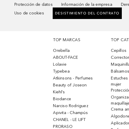
Protección de datos
Información de la empresa
Dere
Uso de cookies
DESISTIMIENTO DEL CONTRATO
TOP MARCAS
TOP CA
Orebella
Cepillos
ABOUT-FACE
Corrector
Lolavie
Maquinill
Typebea
Bálsamos
Atkinsons - Perfumes
Estuches
mujer
Beauty of Joseon
Protecció
Kiehl’s
Organiza
Biodance
maquillaj
Narciso Rodriguez
Crema an
Apivita - Champús
Algodone
CHANEL - LE LIFT
Aplicado
PRORASO