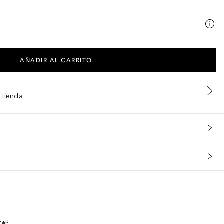
AÑADIR AL CARRITO
 tienda
s
4€³