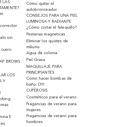
R LAS
Cómo quitar el
TAMENTE?
autobronceador
um
CONSEJOS PARA UNA PIEL
LUMINOSA Y RADIANTE
corrector
¿Cómo cortar el felequillo?
Pestanas magneticas
elo sin
Eliminar los quistes de
miliums
 cuero
Agua de colonia
Piel Grasa
OAP BROWS
MAQUILLAJE PARA
PRINCIPIANTES
LAR LOS
Cómo hacer bombas de
A Y
baño: DYI
CUPEROSIS
l
Cosméticos para el verano
robing
Fragancias de verano para
remas
mujeres
Fragancias de verano para
mina E
hombres
tes