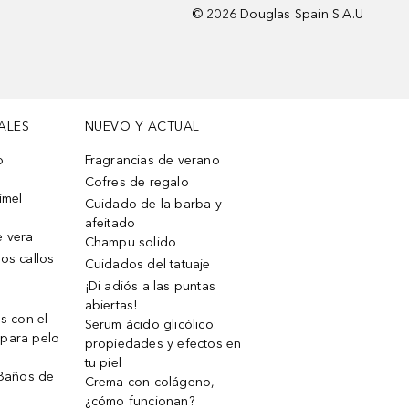
©
2026
Douglas Spain S.A.U
ALES
NUEVO Y ACTUAL
o
Fragrancias de verano
Cofres de regalo
ímel
Cuidado de la barba y
afeitado
e vera
Champu solido
os callos
Cuidados del tatuaje
¡Di adiós a las puntas
abiertas!
os con el
Serum ácido glicólico:
 para pelo
propiedades y efectos en
tu piel
 Baños de
Crema con colágeno,
¿cómo funcionan?