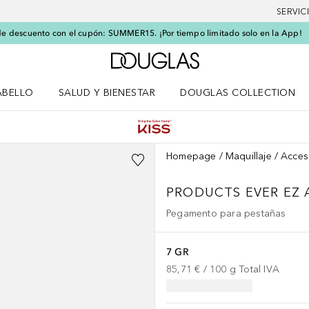
SERVIC
e descuento con el cupón: SUMMER15. ¡Por tiempo limitado solo en la App!
A Douglas Home
ABELLO
SALUD Y BIENESTAR
DOUGLAS COLLECTION
po
rir menú Cabello
Abrir menú Salud y bienestar
Homepage
Maquillaje
Acces
PRODUCTS EVER EZ 
Pegamento para pestañas
7 GR
85,71 €
 / 
100
g
Total IVA