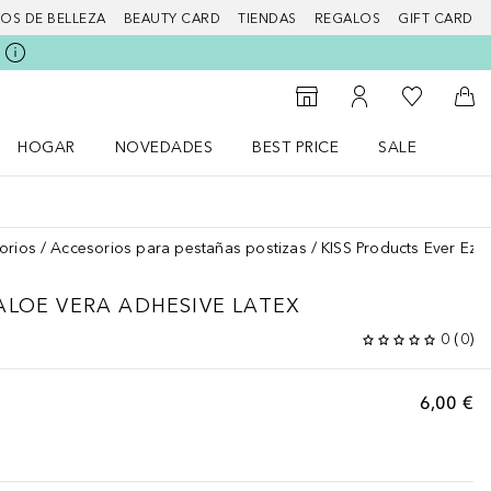
IOS DE BELLEZA
BEAUTY CARD
TIENDAS
REGALOS
GIFT CARD
Mi lista d
Al Storefinder
Mi cuenta
A l
HOGAR
NOVEDADES
BEST PRICE
SALE
Abrir menú Hogar
Abrir menú Novedades
Abrir menú Sal
orios
Accesorios para pestañas postizas
KISS Products Ever Ez 
ALOE VERA ADHESIVE LATEX
0
(
0
)
6,00 €