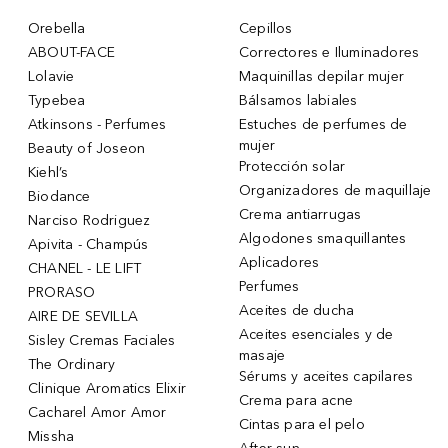
Orebella
Cepillos
ABOUT-FACE
Correctores e Iluminadores
Lolavie
Maquinillas depilar mujer
Typebea
Bálsamos labiales
Atkinsons - Perfumes
Estuches de perfumes de
mujer
Beauty of Joseon
Protección solar
Kiehl’s
Organizadores de maquillaje
Biodance
Crema antiarrugas
Narciso Rodriguez
Algodones smaquillantes
Apivita - Champús
Aplicadores
CHANEL - LE LIFT
Perfumes
PRORASO
Aceites de ducha
AIRE DE SEVILLA
Aceites esenciales y de
Sisley Cremas Faciales
masaje
The Ordinary
Sérums y aceites capilares
Clinique Aromatics Elixir
Crema para acne
Cacharel Amor Amor
Cintas para el pelo
Missha