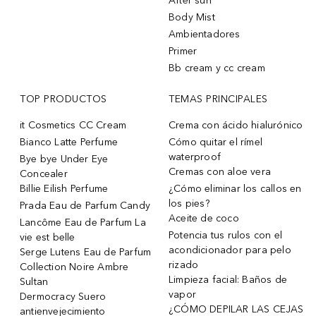
After sun
Body Mist
Ambientadores
Primer
Bb cream y cc cream
TOP PRODUCTOS
TEMAS PRINCIPALES
it Cosmetics CC Cream
Crema con ácido hialurónico
Bianco Latte Perfume
Cómo quitar el rímel
waterproof
Bye bye Under Eye
Cremas con aloe vera
Concealer
Billie Eilish Perfume
¿Cómo eliminar los callos en
los pies?
Prada Eau de Parfum Candy
Aceite de coco
Lancôme Eau de Parfum La
Potencia tus rulos con el
vie est belle
acondicionador para pelo
Serge Lutens Eau de Parfum
rizado
Collection Noire Ambre
Limpieza facial: Baños de
Sultan
vapor
Dermocracy Suero
¿CÓMO DEPILAR LAS CEJAS
antienvejecimiento