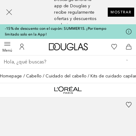
[navigation.slideout.screenreader]
app de Douglas y
recibe regularmente
MOSTRAR
ofertas y descuentos
exclusivos
-15% de descuento con el cupón: SUMMER15. ¡Por tiempo
limitado solo en la App!
A Douglas Home
Mi lista d
Abrir menú
Mi cuenta
A l
Menú
Regresar
Ejecutar búsqueda
Homepage
Cabello
Cuidado del cabello
Kits de cuidado capila