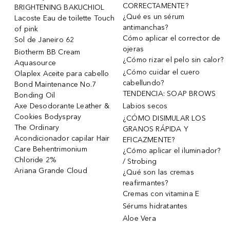
CORRECTAMENTE?
BRIGHTENING BAKUCHIOL
¿Qué es un sérum
Lacoste Eau de toilette Touch
antimanchas?
of pink
Cómo aplicar el corrector de
Sol de Janeiro 62
ojeras
Biotherm BB Cream
¿Cómo rizar el pelo sin calor?
Aquasource
¿Cómo cuidar el cuero
Olaplex Aceite para cabello
cabellundo?
Bond Maintenance No.7
TENDENCIA: SOAP BROWS
Bonding Oil
Axe Desodorante Leather &
Labios secos
Cookies Bodyspray
¿CÓMO DISIMULAR LOS
The Ordinary
GRANOS RÁPIDA Y
Acondicionador capilar Hair
EFICAZMENTE?
Care Behentrimonium
¿Cómo aplicar el iluminador?
Chloride 2%
/ Strobing
Ariana Grande Cloud
¿Qué son las cremas
reafirmantes?
Cremas con vitamina E
Sérums hidratantes
Aloe Vera