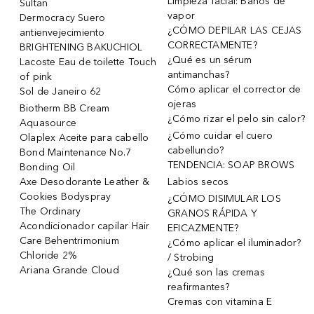
Limpieza facial: Baños de
Sultan
vapor
Dermocracy Suero
¿CÓMO DEPILAR LAS CEJAS
antienvejecimiento
CORRECTAMENTE?
BRIGHTENING BAKUCHIOL
¿Qué es un sérum
Lacoste Eau de toilette Touch
antimanchas?
of pink
Cómo aplicar el corrector de
Sol de Janeiro 62
ojeras
Biotherm BB Cream
¿Cómo rizar el pelo sin calor?
Aquasource
¿Cómo cuidar el cuero
Olaplex Aceite para cabello
cabellundo?
Bond Maintenance No.7
TENDENCIA: SOAP BROWS
Bonding Oil
Axe Desodorante Leather &
Labios secos
Cookies Bodyspray
¿CÓMO DISIMULAR LOS
The Ordinary
GRANOS RÁPIDA Y
Acondicionador capilar Hair
EFICAZMENTE?
Care Behentrimonium
¿Cómo aplicar el iluminador?
Chloride 2%
/ Strobing
Ariana Grande Cloud
¿Qué son las cremas
reafirmantes?
Cremas con vitamina E