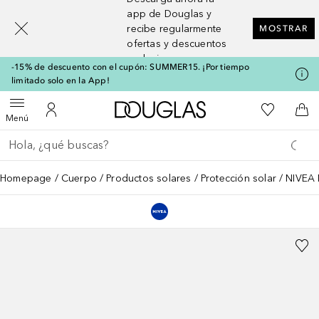
[navigation.slideout.screenreader]
app de Douglas y
recibe regularmente
MOSTRAR
ofertas y descuentos
exclusivos
-15% de descuento con el cupón: SUMMER15. ¡Por tiempo
limitado solo en la App!
A Douglas Home
Mi lista d
Abrir menú
Mi cuenta
A l
Menú
Regresar
Ejecutar búsqueda
Homepage
Cuerpo
Productos solares
Protección solar
NIVEA 