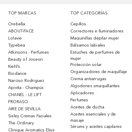
TOP MARCAS
TOP CATEGORÍAS
Orebella
Cepillos
ABOUT-FACE
Correctores e Iluminadores
Lolavie
Maquinillas depilar mujer
Typebea
Bálsamos labiales
Atkinsons - Perfumes
Estuches de perfumes de
mujer
Beauty of Joseon
Protección solar
Kiehl’s
Organizadores de maquillaje
Biodance
Crema antiarrugas
Narciso Rodriguez
Algodones smaquillantes
Apivita - Champús
Aplicadores
CHANEL - LE LIFT
Perfumes
PRORASO
Aceites de ducha
AIRE DE SEVILLA
Aceites esenciales y de
Sisley Cremas Faciales
masaje
The Ordinary
Sérums y aceites capilares
Clinique Aromatics Elixir