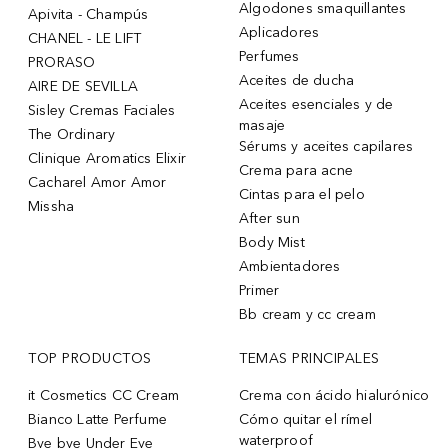
Algodones smaquillantes
Apivita - Champús
Aplicadores
CHANEL - LE LIFT
Perfumes
PRORASO
Aceites de ducha
AIRE DE SEVILLA
Aceites esenciales y de
Sisley Cremas Faciales
masaje
The Ordinary
Sérums y aceites capilares
Clinique Aromatics Elixir
Crema para acne
Cacharel Amor Amor
Cintas para el pelo
Missha
After sun
Body Mist
Ambientadores
Primer
Bb cream y cc cream
TOP PRODUCTOS
TEMAS PRINCIPALES
it Cosmetics CC Cream
Crema con ácido hialurónico
Bianco Latte Perfume
Cómo quitar el rímel
waterproof
Bye bye Under Eye