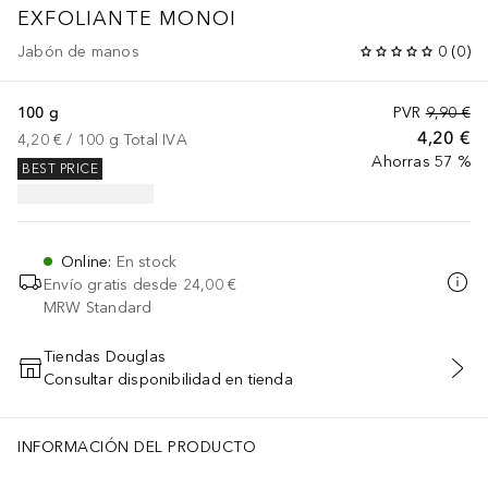
EXFOLIANTE MONOI
Jabón de manos
0
(
0
)
100 g
PVR
9,90 €
4,20 €
4,20 €
 / 
100
g
Total IVA
Ahorras 57 %
BEST PRICE
Online
:
En stock
Envío gratis desde
24,00 €
MRW Standard
Tiendas Douglas
Consultar disponibilidad en tienda
AÑADIR AL CARRITO
INFORMACIÓN DEL PRODUCTO