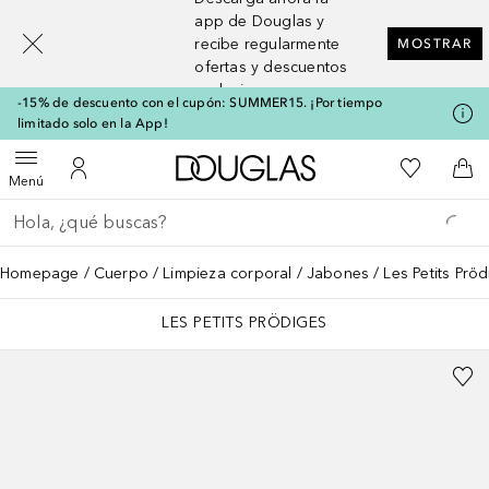
[navigation.slideout.screenreader]
app de Douglas y
recibe regularmente
MOSTRAR
ofertas y descuentos
exclusivos
-15% de descuento con el cupón: SUMMER15. ¡Por tiempo
limitado solo en la App!
A Douglas Home
Mi lista d
Abrir menú
Mi cuenta
A l
Menú
Regresar
Ejecutar búsqueda
Homepage
Cuerpo
Limpieza corporal
Jabones
Les Petits Prö
LES PETITS PRÖDIGES