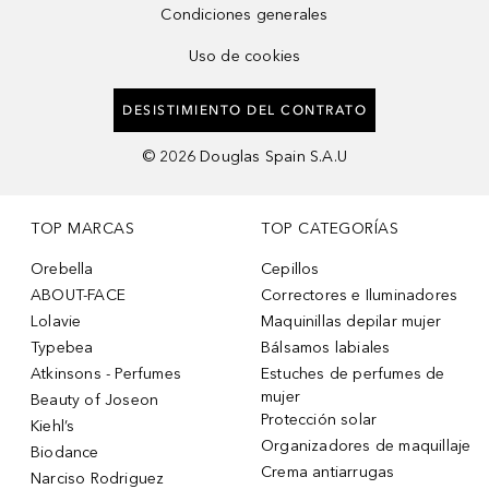
Condiciones generales
Uso de cookies
DESISTIMIENTO DEL CONTRATO
©
2026
Douglas Spain S.A.U
TOP MARCAS
TOP CATEGORÍAS
Orebella
Cepillos
ABOUT-FACE
Correctores e Iluminadores
Lolavie
Maquinillas depilar mujer
Typebea
Bálsamos labiales
Atkinsons - Perfumes
Estuches de perfumes de
mujer
Beauty of Joseon
Protección solar
Kiehl’s
Organizadores de maquillaje
Biodance
Crema antiarrugas
Narciso Rodriguez