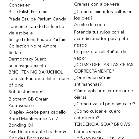
Cremas con aloe vera
Concealer
Billie Eilish Perfume
¿Cómo eliminar los callos en
los pies?
Prada Eau de Parfum Candy
Aceite de coco
Lancôme Eau de Parfum La
Potencia tus rulos con el
vie est belle
acondicionador para pelo
Serge Lutens Eau de Parfum
rizado
Collection Noire Ambre
Limpieza facial: Baños de
Sultan
vapor
Dermocracy Suero
¿CÓMO DEPILAR LAS CEJAS
antienvejecimiento
CORRECTAMENTE?
BRIGHTENING BAKUCHIOL
¿Qué es un sérum
Lacoste Eau de toilette Touch
antimanchas?
of pink
Cómo aplicar el corrector de
Sol de Janeiro 62
ojeras
Biotherm BB Cream
¿Cómo rizar el pelo sin calor?
Aquasource
¿Cómo cuidar el cuero
Olaplex Aceite para cabello
cabellundo?
Bond Maintenance No.7
TENDENCIA: SOAP BROWS
Bonding Oil
Axe Desodorante Leather &
Labios secos
Cookies Bodyspray