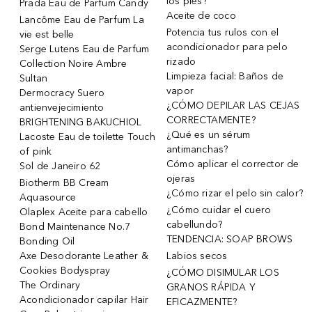
los pies?
Prada Eau de Parfum Candy
Aceite de coco
Lancôme Eau de Parfum La
Potencia tus rulos con el
vie est belle
acondicionador para pelo
Serge Lutens Eau de Parfum
rizado
Collection Noire Ambre
Limpieza facial: Baños de
Sultan
vapor
Dermocracy Suero
¿CÓMO DEPILAR LAS CEJAS
antienvejecimiento
CORRECTAMENTE?
BRIGHTENING BAKUCHIOL
¿Qué es un sérum
Lacoste Eau de toilette Touch
antimanchas?
of pink
Cómo aplicar el corrector de
Sol de Janeiro 62
ojeras
Biotherm BB Cream
¿Cómo rizar el pelo sin calor?
Aquasource
¿Cómo cuidar el cuero
Olaplex Aceite para cabello
cabellundo?
Bond Maintenance No.7
TENDENCIA: SOAP BROWS
Bonding Oil
Axe Desodorante Leather &
Labios secos
Cookies Bodyspray
¿CÓMO DISIMULAR LOS
The Ordinary
GRANOS RÁPIDA Y
Acondicionador capilar Hair
EFICAZMENTE?