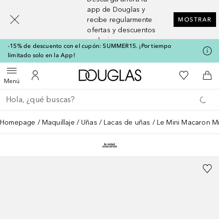
[navigation.slideout.screenreader]
app de Douglas y
recibe regularmente
MOSTRAR
ofertas y descuentos
exclusivos
-15% de descuento con el cupón: SUMMER15. ¡Por tiempo
limitado solo en la App!
A Douglas Home
Mi lista d
Abrir menú
Mi cuenta
A l
Menú
Regresar
Ejecutar búsqueda
Homepage
Maquillaje
Uñas
Lacas de uñas
Le Mini Macaron Min