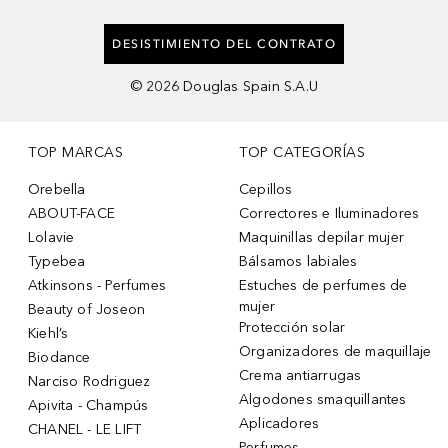
DESISTIMIENTO DEL CONTRATO
©
2026
Douglas Spain S.A.U
TOP MARCAS
TOP CATEGORÍAS
Orebella
Cepillos
ABOUT-FACE
Correctores e Iluminadores
Lolavie
Maquinillas depilar mujer
Typebea
Bálsamos labiales
Atkinsons - Perfumes
Estuches de perfumes de
mujer
Beauty of Joseon
Protección solar
Kiehl’s
Organizadores de maquillaje
Biodance
Crema antiarrugas
Narciso Rodriguez
Algodones smaquillantes
Apivita - Champús
Aplicadores
CHANEL - LE LIFT
Perfumes