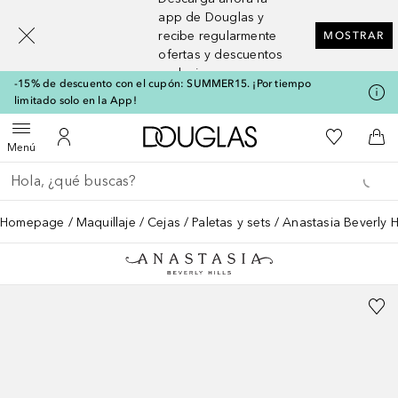
[navigation.slideout.screenreader]
app de Douglas y
recibe regularmente
MOSTRAR
ofertas y descuentos
exclusivos
-15% de descuento con el cupón: SUMMER15. ¡Por tiempo
limitado solo en la App!
A Douglas Home
Mi lista d
Abrir menú
Mi cuenta
A l
Menú
Regresar
Ejecutar búsqueda
Homepage
Maquillaje
Cejas
Paletas y sets
Anastasia Beverly Hi