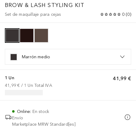
BROW & LASH STYLING KIT
Set de maquillaje para cejas
0
(
0
)
Marrón medio
1 Un
41,99 €
41,99 €
 / 
1
Un
Total IVA
Online
:
En stock
Envío
Marketplace MRW Standard[es]