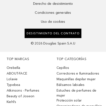
Derecho de desistimiento
Condiciones generales
Uso de cookies
DESISTIMIENTO DEL CONTRATO
©
2026
Douglas Spain S.A.U
TOP MARCAS
TOP CATEGORÍAS
Orebella
Cepillos
ABOUT-FACE
Correctores e Iluminadores
Lolavie
Maquinillas depilar mujer
Typebea
Bálsamos labiales
Atkinsons - Perfumes
Estuches de perfumes de
mujer
Beauty of Joseon
Protección solar
Kiehl’s