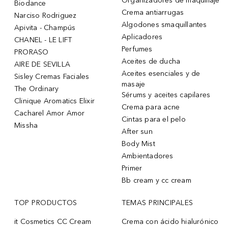
Organizadores de maquillaje
Biodance
Crema antiarrugas
Narciso Rodriguez
Algodones smaquillantes
Apivita - Champús
Aplicadores
CHANEL - LE LIFT
Perfumes
PRORASO
Aceites de ducha
AIRE DE SEVILLA
Aceites esenciales y de
Sisley Cremas Faciales
masaje
The Ordinary
Sérums y aceites capilares
Clinique Aromatics Elixir
Crema para acne
Cacharel Amor Amor
Cintas para el pelo
Missha
After sun
Body Mist
Ambientadores
Primer
Bb cream y cc cream
TOP PRODUCTOS
TEMAS PRINCIPALES
it Cosmetics CC Cream
Crema con ácido hialurónico