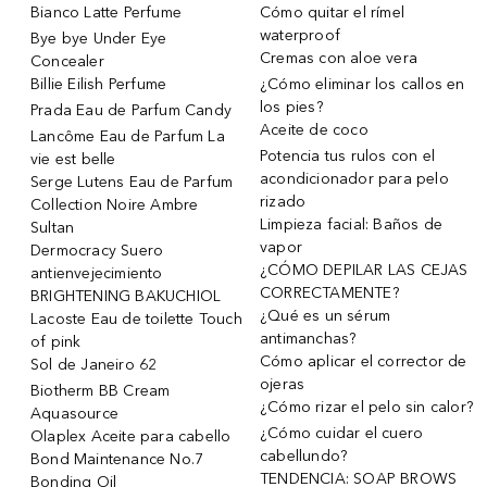
Bianco Latte Perfume
Cómo quitar el rímel
waterproof
Bye bye Under Eye
Cremas con aloe vera
Concealer
Billie Eilish Perfume
¿Cómo eliminar los callos en
los pies?
Prada Eau de Parfum Candy
Aceite de coco
Lancôme Eau de Parfum La
Potencia tus rulos con el
vie est belle
acondicionador para pelo
Serge Lutens Eau de Parfum
rizado
Collection Noire Ambre
Limpieza facial: Baños de
Sultan
vapor
Dermocracy Suero
¿CÓMO DEPILAR LAS CEJAS
antienvejecimiento
CORRECTAMENTE?
BRIGHTENING BAKUCHIOL
¿Qué es un sérum
Lacoste Eau de toilette Touch
antimanchas?
of pink
Cómo aplicar el corrector de
Sol de Janeiro 62
ojeras
Biotherm BB Cream
¿Cómo rizar el pelo sin calor?
Aquasource
¿Cómo cuidar el cuero
Olaplex Aceite para cabello
cabellundo?
Bond Maintenance No.7
TENDENCIA: SOAP BROWS
Bonding Oil