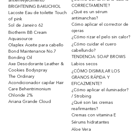
antienvejecimiento
CORRECTAMENTE?
BRIGHTENING BAKUCHIOL
¿Qué es un sérum
Lacoste Eau de toilette Touch
antimanchas?
of pink
Cómo aplicar el corrector de
Sol de Janeiro 62
ojeras
Biotherm BB Cream
¿Cómo rizar el pelo sin calor?
Aquasource
¿Cómo cuidar el cuero
Olaplex Aceite para cabello
cabellundo?
Bond Maintenance No.7
TENDENCIA: SOAP BROWS
Bonding Oil
Axe Desodorante Leather &
Labios secos
Cookies Bodyspray
¿CÓMO DISIMULAR LOS
The Ordinary
GRANOS RÁPIDA Y
Acondicionador capilar Hair
EFICAZMENTE?
Care Behentrimonium
¿Cómo aplicar el iluminador?
Chloride 2%
/ Strobing
Ariana Grande Cloud
¿Qué son las cremas
reafirmantes?
Cremas con vitamina E
Sérums hidratantes
Aloe Vera