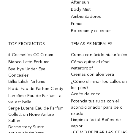
After sun
Body Mist
Ambientadores
Primer
Bb cream y cc cream
TOP PRODUCTOS
TEMAS PRINCIPALES
it Cosmetics CC Cream
Crema con ácido hialurónico
Bianco Latte Perfume
Cómo quitar el rímel
waterproof
Bye bye Under Eye
Cremas con aloe vera
Concealer
Billie Eilish Perfume
¿Cómo eliminar los callos en
los pies?
Prada Eau de Parfum Candy
Aceite de coco
Lancôme Eau de Parfum La
Potencia tus rulos con el
vie est belle
acondicionador para pelo
Serge Lutens Eau de Parfum
rizado
Collection Noire Ambre
Limpieza facial: Baños de
Sultan
vapor
Dermocracy Suero
¿CÓMO DEPILAR LAS CEJAS