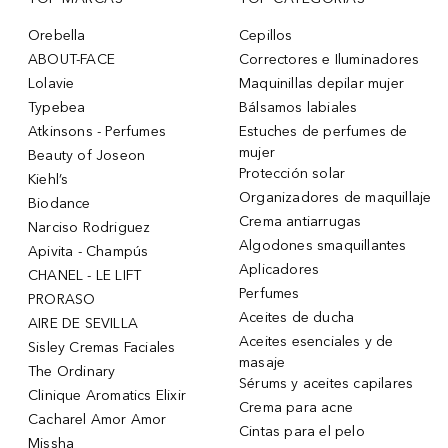
Orebella
Cepillos
ABOUT-FACE
Correctores e Iluminadores
Lolavie
Maquinillas depilar mujer
Typebea
Bálsamos labiales
Atkinsons - Perfumes
Estuches de perfumes de
mujer
Beauty of Joseon
Protección solar
Kiehl’s
Organizadores de maquillaje
Biodance
Crema antiarrugas
Narciso Rodriguez
Algodones smaquillantes
Apivita - Champús
Aplicadores
CHANEL - LE LIFT
Perfumes
PRORASO
Aceites de ducha
AIRE DE SEVILLA
Aceites esenciales y de
Sisley Cremas Faciales
masaje
The Ordinary
Sérums y aceites capilares
Clinique Aromatics Elixir
Crema para acne
Cacharel Amor Amor
Cintas para el pelo
Missha