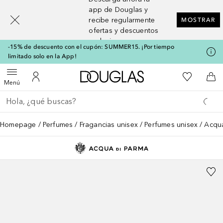
[navigation.slideout.screenreader]
app de Douglas y
recibe regularmente
MOSTRAR
ofertas y descuentos
exclusivos
-15% de descuento con el cupón: SUMMER15. ¡Por tiempo
limitado solo en la App!
A Douglas Home
Mi lista d
Abrir menú
Mi cuenta
A l
Menú
Regresar
Ejecutar búsqueda
Homepage
Perfumes
Fragancias unisex
Perfumes unisex
Acqua