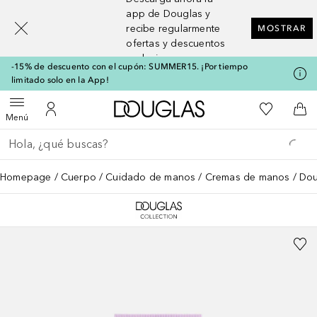
[navigation.slideout.screenreader]
app de Douglas y
recibe regularmente
MOSTRAR
ofertas y descuentos
exclusivos
-15% de descuento con el cupón: SUMMER15. ¡Por tiempo
limitado solo en la App!
A Douglas Home
Mi lista d
Abrir menú
Mi cuenta
A l
Menú
Regresar
Ejecutar búsqueda
Homepage
Cuerpo
Cuidado de manos
Cremas de manos
Dou