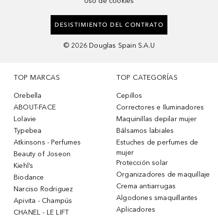
Uso de cookies
DESISTIMIENTO DEL CONTRATO
©
2026
Douglas Spain S.A.U
TOP MARCAS
TOP CATEGORÍAS
Orebella
Cepillos
ABOUT-FACE
Correctores e Iluminadores
Lolavie
Maquinillas depilar mujer
Typebea
Bálsamos labiales
Atkinsons - Perfumes
Estuches de perfumes de
mujer
Beauty of Joseon
Protección solar
Kiehl’s
Organizadores de maquillaje
Biodance
Crema antiarrugas
Narciso Rodriguez
Algodones smaquillantes
Apivita - Champús
Aplicadores
CHANEL - LE LIFT