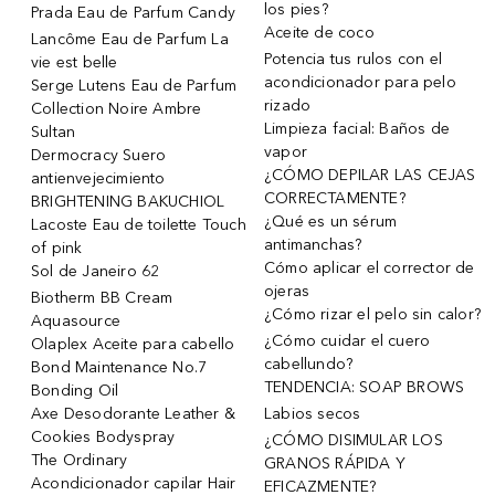
los pies?
Prada Eau de Parfum Candy
Aceite de coco
Lancôme Eau de Parfum La
Potencia tus rulos con el
vie est belle
acondicionador para pelo
Serge Lutens Eau de Parfum
rizado
Collection Noire Ambre
Limpieza facial: Baños de
Sultan
vapor
Dermocracy Suero
¿CÓMO DEPILAR LAS CEJAS
antienvejecimiento
CORRECTAMENTE?
BRIGHTENING BAKUCHIOL
¿Qué es un sérum
Lacoste Eau de toilette Touch
antimanchas?
of pink
Cómo aplicar el corrector de
Sol de Janeiro 62
ojeras
Biotherm BB Cream
¿Cómo rizar el pelo sin calor?
Aquasource
¿Cómo cuidar el cuero
Olaplex Aceite para cabello
cabellundo?
Bond Maintenance No.7
TENDENCIA: SOAP BROWS
Bonding Oil
Axe Desodorante Leather &
Labios secos
Cookies Bodyspray
¿CÓMO DISIMULAR LOS
The Ordinary
GRANOS RÁPIDA Y
Acondicionador capilar Hair
EFICAZMENTE?