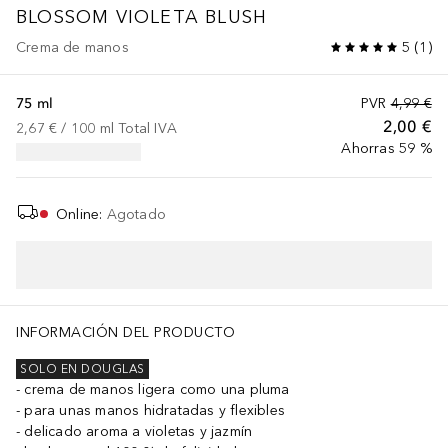
BLOSSOM
VIOLETA BLUSH
Crema de manos
5
(
1
)
75 ml
PVR
4,99 €
2,00 €
2,67 €
 / 
100
ml
Total IVA
Ahorras 59 %
Online
:
Agotado
INFORMACIÓN DEL PRODUCTO
SOLO EN DOUGLAS
crema de manos ligera como una pluma
para unas manos hidratadas y flexibles
delicado aroma a violetas y jazmín