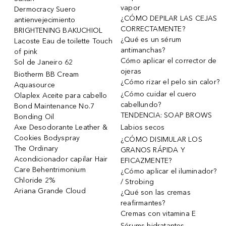
vapor
Dermocracy Suero
¿CÓMO DEPILAR LAS CEJAS
antienvejecimiento
CORRECTAMENTE?
BRIGHTENING BAKUCHIOL
¿Qué es un sérum
Lacoste Eau de toilette Touch
antimanchas?
of pink
Cómo aplicar el corrector de
Sol de Janeiro 62
ojeras
Biotherm BB Cream
¿Cómo rizar el pelo sin calor?
Aquasource
¿Cómo cuidar el cuero
Olaplex Aceite para cabello
cabellundo?
Bond Maintenance No.7
TENDENCIA: SOAP BROWS
Bonding Oil
Axe Desodorante Leather &
Labios secos
Cookies Bodyspray
¿CÓMO DISIMULAR LOS
The Ordinary
GRANOS RÁPIDA Y
Acondicionador capilar Hair
EFICAZMENTE?
Care Behentrimonium
¿Cómo aplicar el iluminador?
Chloride 2%
/ Strobing
Ariana Grande Cloud
¿Qué son las cremas
reafirmantes?
Cremas con vitamina E
Sérums hidratantes