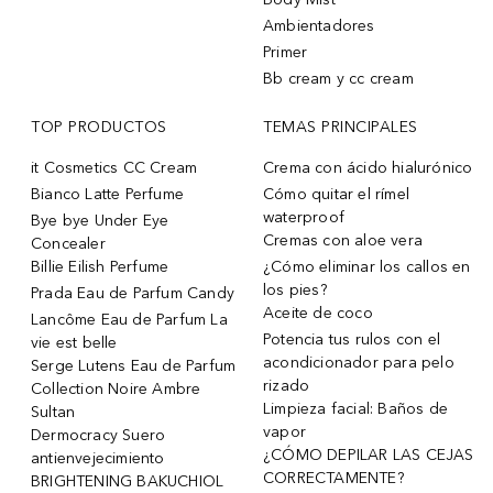
Ambientadores
Primer
Bb cream y cc cream
TOP PRODUCTOS
TEMAS PRINCIPALES
it Cosmetics CC Cream
Crema con ácido hialurónico
Bianco Latte Perfume
Cómo quitar el rímel
waterproof
Bye bye Under Eye
Cremas con aloe vera
Concealer
Billie Eilish Perfume
¿Cómo eliminar los callos en
los pies?
Prada Eau de Parfum Candy
Aceite de coco
Lancôme Eau de Parfum La
Potencia tus rulos con el
vie est belle
acondicionador para pelo
Serge Lutens Eau de Parfum
rizado
Collection Noire Ambre
Limpieza facial: Baños de
Sultan
vapor
Dermocracy Suero
¿CÓMO DEPILAR LAS CEJAS
antienvejecimiento
CORRECTAMENTE?
BRIGHTENING BAKUCHIOL