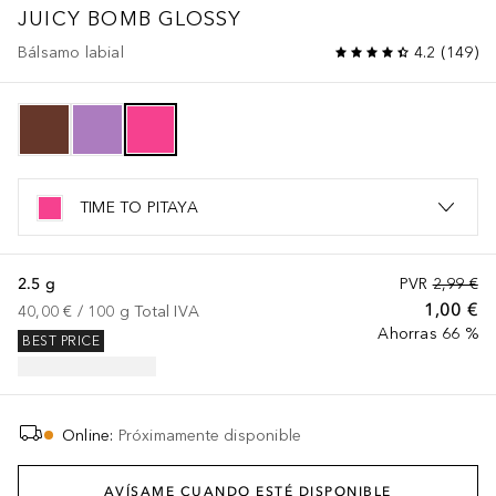
JUICY BOMB
GLOSSY
Bálsamo labial
4.2
(
149
)
TIME TO PITAYA
2.5 g
PVR
2,99 €
1,00 €
40,00 €
 / 
100
g
Total IVA
Ahorras 66 %
BEST PRICE
Online
:
Próximamente disponible
AVÍSAME CUANDO ESTÉ DISPONIBLE