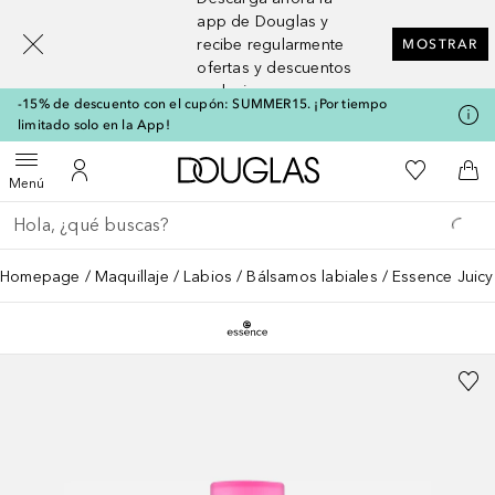
[navigation.slideout.screenreader]
app de Douglas y
recibe regularmente
MOSTRAR
ofertas y descuentos
exclusivos
-15% de descuento con el cupón: SUMMER15. ¡Por tiempo
limitado solo en la App!
A Douglas Home
Mi lista d
Abrir menú
Mi cuenta
A l
Menú
Regresar
Ejecutar búsqueda
Homepage
Maquillaje
Labios
Bálsamos labiales
Essence Juic