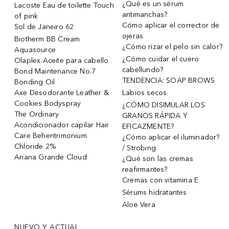
¿Qué es un sérum
Lacoste Eau de toilette Touch
antimanchas?
of pink
Cómo aplicar el corrector de
Sol de Janeiro 62
ojeras
Biotherm BB Cream
¿Cómo rizar el pelo sin calor?
Aquasource
¿Cómo cuidar el cuero
Olaplex Aceite para cabello
cabellundo?
Bond Maintenance No.7
TENDENCIA: SOAP BROWS
Bonding Oil
Axe Desodorante Leather &
Labios secos
Cookies Bodyspray
¿CÓMO DISIMULAR LOS
The Ordinary
GRANOS RÁPIDA Y
Acondicionador capilar Hair
EFICAZMENTE?
Care Behentrimonium
¿Cómo aplicar el iluminador?
Chloride 2%
/ Strobing
Ariana Grande Cloud
¿Qué son las cremas
reafirmantes?
Cremas con vitamina E
Sérums hidratantes
Aloe Vera
NUEVO Y ACTUAL