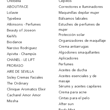
Orebella
Cepillos
ABOUT-FACE
Correctores e Iluminadores
Lolavie
Maquinillas depilar mujer
Typebea
Bálsamos labiales
Atkinsons - Perfumes
Estuches de perfumes de
mujer
Beauty of Joseon
Protección solar
Kiehl’s
Organizadores de maquillaje
Biodance
Crema antiarrugas
Narciso Rodriguez
Algodones smaquillantes
Apivita - Champús
Aplicadores
CHANEL - LE LIFT
Perfumes
PRORASO
Aceites de ducha
AIRE DE SEVILLA
Aceites esenciales y de
Sisley Cremas Faciales
masaje
The Ordinary
Sérums y aceites capilares
Clinique Aromatics Elixir
Crema para acne
Cacharel Amor Amor
Cintas para el pelo
Missha
After sun
Body Mist