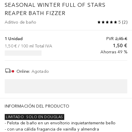
SEASONAL
WINTER FULL OF STARS
REAPER BATH FIZZER
Aditivo de baño
5
(
2
)
1 Unidad
PVR
2,95 €
1,50 €
1,50 €
 / 
100
ml
Total IVA
Ahorras 49 %
Online
:
Agotado
INFORMACIÓN DEL PRODUCTO
LIMITADO
SOLO EN DOUGLAS
Pelota de baño en un envoltorio inquietantemente bello
con una cálida fragancia de vainilla y almendra