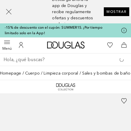
[navigation.slideout.screenreader]
app de Douglas y
recibe regularmente
MOSTRAR
ofertas y descuentos
exclusivos
-15% de descuento con el cupón: SUMMER15. ¡Por tiempo
limitado solo en la App!
A Douglas Home
Mi lista d
Abrir menú
Mi cuenta
A l
Menú
Regresar
Ejecutar búsqueda
Homepage
Cuerpo
Limpieza corporal
Sales y bombas de baño