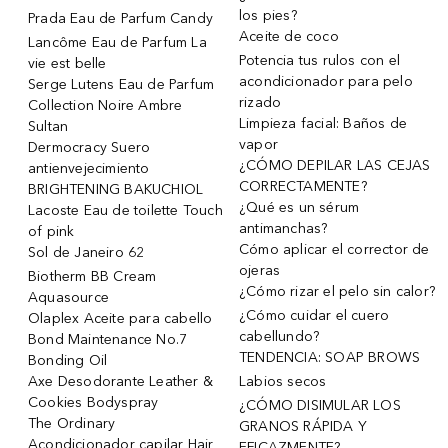
los pies?
Prada Eau de Parfum Candy
Aceite de coco
Lancôme Eau de Parfum La
Potencia tus rulos con el
vie est belle
acondicionador para pelo
Serge Lutens Eau de Parfum
rizado
Collection Noire Ambre
Limpieza facial: Baños de
Sultan
vapor
Dermocracy Suero
¿CÓMO DEPILAR LAS CEJAS
antienvejecimiento
CORRECTAMENTE?
BRIGHTENING BAKUCHIOL
¿Qué es un sérum
Lacoste Eau de toilette Touch
antimanchas?
of pink
Cómo aplicar el corrector de
Sol de Janeiro 62
ojeras
Biotherm BB Cream
¿Cómo rizar el pelo sin calor?
Aquasource
¿Cómo cuidar el cuero
Olaplex Aceite para cabello
cabellundo?
Bond Maintenance No.7
TENDENCIA: SOAP BROWS
Bonding Oil
Axe Desodorante Leather &
Labios secos
Cookies Bodyspray
¿CÓMO DISIMULAR LOS
The Ordinary
GRANOS RÁPIDA Y
Acondicionador capilar Hair
EFICAZMENTE?