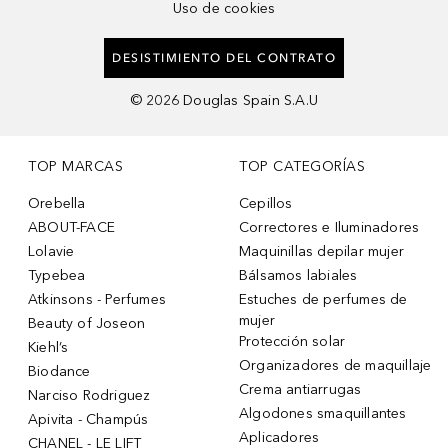
Uso de cookies
DESISTIMIENTO DEL CONTRATO
©
2026
Douglas Spain S.A.U
TOP MARCAS
TOP CATEGORÍAS
Orebella
Cepillos
ABOUT-FACE
Correctores e Iluminadores
Lolavie
Maquinillas depilar mujer
Typebea
Bálsamos labiales
Atkinsons - Perfumes
Estuches de perfumes de
mujer
Beauty of Joseon
Protección solar
Kiehl’s
Organizadores de maquillaje
Biodance
Crema antiarrugas
Narciso Rodriguez
Algodones smaquillantes
Apivita - Champús
Aplicadores
CHANEL - LE LIFT